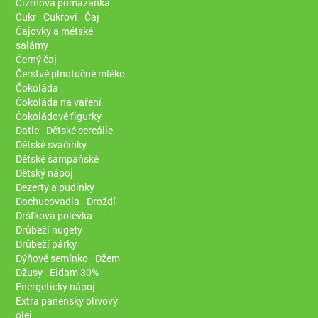
Cizrnová pomazánka
Cukr
Cukroví
Čaj
Čajovky a métské
salámy
Černý čaj
Čerstvé plnotučné mléko
Čokoláda
Čokoláda na vaření
Čokoládové figurky
Datle
Dětské cereálie
Dětské svačinky
Dětské šampaňské
Dětský nápoj
Dezerty a pudinky
Dochucovadla
Droždí
Dršťková polévka
Drůbeží nugety
Drůbeží párky
Dýňové semínko
Džem
Džusy
Eidam 30%
Energetický nápoj
Extra panenský olivový
olej