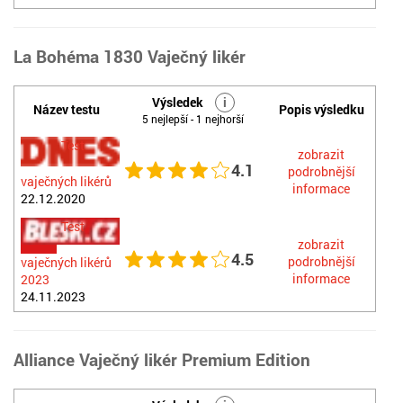
La Bohéma 1830 Vaječný likér
Výsledek
i
Název testu
Popis výsledku
5 nejlepší - 1 nejhorší
Test
zobrazit
4.1
podrobnější
vaječných likérů
informace
22.12.2020
Test
zobrazit
4.5
podrobnější
vaječných likérů
informace
2023
24.11.2023
Alliance Vaječný likér Premium Edition