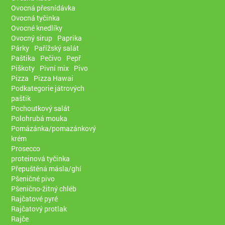
Ovocná přesnídávka
Ovocná tyčinka
Ovocné knedlíky
Ovocný sirup
Paprika
Párky
Pařížský salát
Paštika
Pečivo
Pepř
Piškoty
Pivní mix
Pivo
Pizza
Pizza Hawai
Podkategorie játrových
paštik
Pochoutkový salát
Polohrubá mouka
Pomázánka/pomazánkový
krém
Prosecco
proteinová tyčinka
Přepuštěná másla/ghí
Pšeničné pivo
Pšenično-žitný chléb
Rajčatové pyré
Rajčatový protlak
Rajče