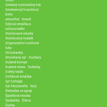
Směsný roztíratelný tuk
Smetanový/tvarohový
krém
smoothie
Snack
Sójová omáčka a
ochucovadlo
Sterilované okurky
Sterilovaný hrášek
Stoprocentní rostlinné
tuky
Strouhanka
Strouhaný sýr
Suchary
Sušené konopí
Sušené maso
Sušenky
Světlý ležák
Svíčková omáčka
sýr Cottage
Sýr Mozzarella
Sýry
Šlehačka ve spreji
Špaldová mouka
Špekáčky
Šťáva
Šunka