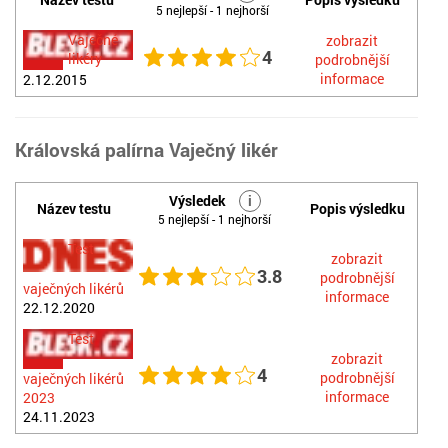
5 nejlepší - 1 nejhorší
Vaječné
zobrazit
4
likéry
podrobnější
informace
2.12.2015
Královská palírna Vaječný likér
Výsledek
i
Název testu
Popis výsledku
5 nejlepší - 1 nejhorší
Test
zobrazit
3.8
podrobnější
vaječných likérů
informace
22.12.2020
Test
zobrazit
4
podrobnější
vaječných likérů
informace
2023
24.11.2023