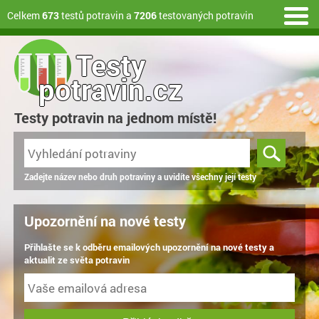
Celkem
673
testů potravin a
7206
testovaných potravin
Testy
potravin.cz
Testy potravin na jednom místě!
Zadejte název nebo druh potraviny a uvidíte všechny její testy
Upozornění na nové testy
Přihlašte se k odběru emailových upozornění na nové testy a
aktualit ze světa potravin