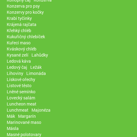
Konzerva pro psy
Konzervy pro kočky
Krabí tyčinky
Krájená rajčata
Křehký chléb
Kukuřičný chlebíček
Kuřecí maso
Kváskový chléb
Kysané zelí
Lahůdky
Ledová káva
Ledový čaj
Ležák
Lihoviny
Limonáda
Lískové ořechy
Listové těsto
Lněné semínko
Lovecký salám
Luncheon meat
Lunchmeat
Majonéza
Mák
Margarín
Marinované maso
Másla
Masné polotovary