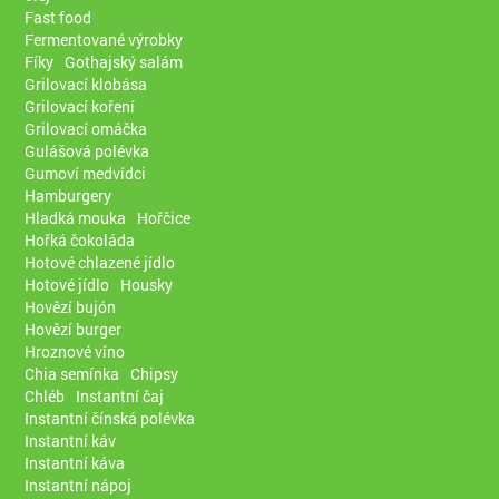
Fast food
Fermentované výrobky
Fíky
Gothajský salám
Grilovací klobása
Grilovací koření
Grilovací omáčka
Gulášová polévka
Gumoví medvídci
Hamburgery
Hladká mouka
Hořčice
Hořká čokoláda
Hotové chlazené jídlo
Hotové jídlo
Housky
Hovězí bujón
Hovězí burger
Hroznové víno
Chia semínka
Chipsy
Chléb
Instantní čaj
Instantní čínská polévka
Instantní káv
Instantní káva
Instantní nápoj