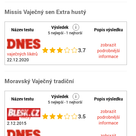
Missis Vaječný sen Extra hustý
Výsledek
i
Název testu
Popis výsledku
5 nejlepší - 1 nejhorší
Test
zobrazit
3.7
podrobnější
vaječných likérů
informace
22.12.2020
Moravský Vaječný tradiční
Výsledek
i
Název testu
Popis výsledku
5 nejlepší - 1 nejhorší
Vaječné
zobrazit
3.5
likéry
podrobnější
informace
2.12.2015
Test
zobrazit