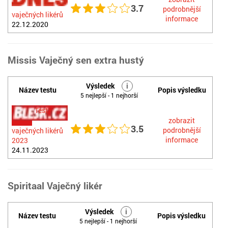
3.7
podrobnější
vaječných likérů
informace
22.12.2020
Missis Vaječný sen extra hustý
Výsledek
i
Název testu
Popis výsledku
5 nejlepší - 1 nejhorší
Test
zobrazit
3.5
podrobnější
vaječných likérů
informace
2023
24.11.2023
Spiritaal Vaječný likér
Výsledek
i
Název testu
Popis výsledku
5 nejlepší - 1 nejhorší