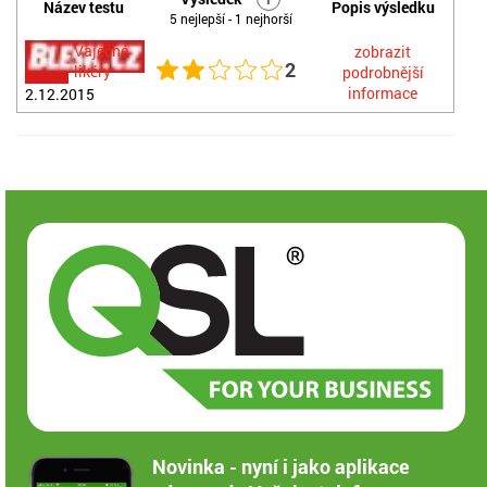
Název testu
Popis výsledku
5 nejlepší - 1 nejhorší
Vaječné
zobrazit
2
likéry
podrobnější
informace
2.12.2015
Novinka - nyní i jako aplikace