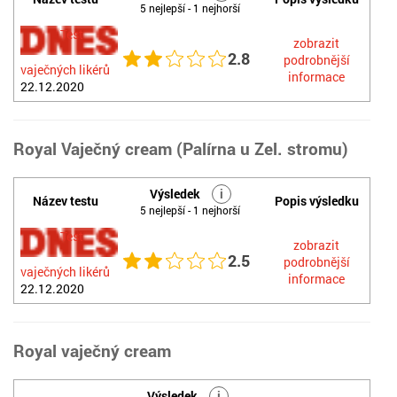
5 nejlepší - 1 nejhorší
Test
zobrazit
2.8
podrobnější
vaječných likérů
informace
22.12.2020
Royal Vaječný cream (Palírna u Zel. stromu)
Výsledek
i
Název testu
Popis výsledku
5 nejlepší - 1 nejhorší
Test
zobrazit
2.5
podrobnější
vaječných likérů
informace
22.12.2020
Royal vaječný cream
Výsledek
i