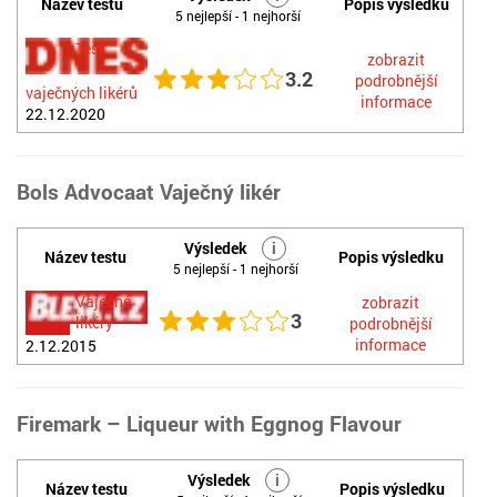
Název testu
Popis výsledku
5 nejlepší - 1 nejhorší
Test
zobrazit
3.2
podrobnější
vaječných likérů
informace
22.12.2020
Bols Advocaat Vaječný likér
Výsledek
i
Název testu
Popis výsledku
5 nejlepší - 1 nejhorší
Vaječné
zobrazit
3
likéry
podrobnější
informace
2.12.2015
Firemark – Liqueur with Eggnog Flavour
Výsledek
i
Název testu
Popis výsledku