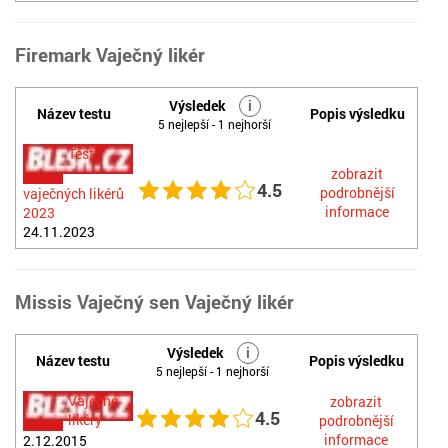
Firemark Vaječný likér
Výsledek
i
Název testu
Popis výsledku
5 nejlepší - 1 nejhorší
Test
zobrazit
4.5
podrobnější
vaječných likérů
informace
2023
24.11.2023
Missis Vaječný sen Vaječný likér
Výsledek
i
Název testu
Popis výsledku
5 nejlepší - 1 nejhorší
Vaječné
zobrazit
4.5
likéry
podrobnější
informace
2.12.2015