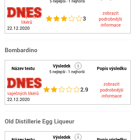
5 nejlepší - 1 nejhorší
Test
zobrazit
vaječných
3
podrobnější
likérů
informace
22.12.2020
Bombardino
Výsledek
i
Název testu
Popis výsledku
5 nejlepší - 1 nejhorší
Test
zobrazit
2.9
podrobnější
vaječných likérů
informace
22.12.2020
Old Distillerie Egg Liqueur
Výsledek
i
Název testu
Popis výsledku