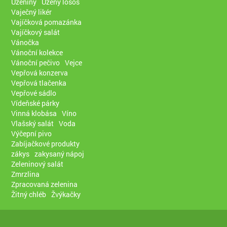
Uzeniny
Uzený losos
Vaječný likér
Vajíčková pomazánka
Vajíčkový salát
Vánočka
Vánoční kolekce
Vánoční pečivo
Vejce
Vepřová konzerva
Vepřová tlačenka
Vepřové sádlo
Vídeňské párky
Vinná klobása
Víno
Vlašský salát
Voda
Výčepní pivo
Zabíjačkové produkty
zákys
zakysaný nápoj
Zeleninový salát
Zmrzlina
Zpracovaná zelenina
Žitný chléb
Žvýkačky