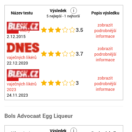
Výsledek
i
Název testu
Popis výsledku
5 nejlepší - 1 nejhorší
Vaječné
zobrazit
3.5
likéry
podrobnější
informace
2.12.2015
Test
zobrazit
3.7
podrobnější
vaječných likérů
informace
22.12.2020
Test
zobrazit
3
podrobnější
vaječných likérů
informace
2023
24.11.2023
Bols Advocaat Egg Liqueur
Výsledek
i