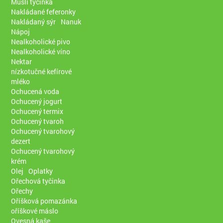
Müsli tyčinka
Nakládané feferonky
Nakládaný sýr
Nanuk
Nápoj
Nealkoholické pivo
Nealkoholické víno
Nektar
nízkotučné kefírové
mléko
Ochucená voda
Ochucený jogurt
Ochucený termix
Ochucený tvaroh
Ochucený tvarohový
dezert
Ochucený tvarohový
krém
Olej
Oplatky
Ořechová tyčinka
Ořechy
Oříšková pomazánka
oříškové máslo
Ovesná kaše