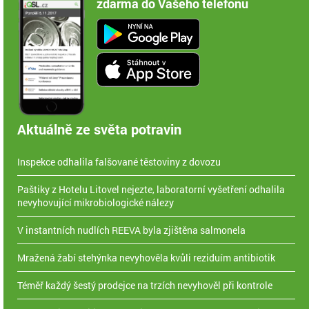
zdarma do Vašeho telefonu
Aktuálně ze světa potravin
Inspekce odhalila falšované těstoviny z dovozu
Paštiky z Hotelu Litovel nejezte, laboratorní vyšetření odhalila
nevyhovující mikrobiologické nálezy
V instantních nudlích REEVA byla zjištěna salmonela
Mražená žabí stehýnka nevyhověla kvůli reziduím antibiotik
Téměř každý šestý prodejce na trzích nevyhověl při kontrole