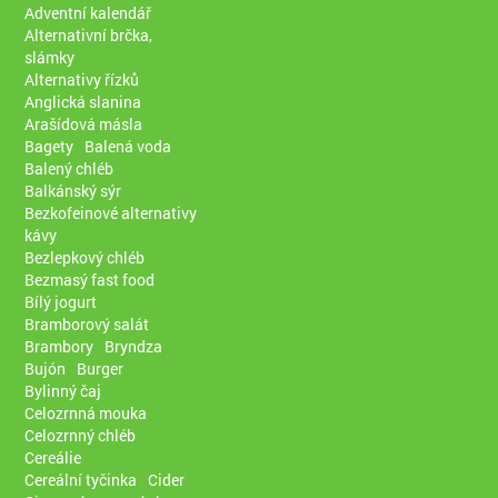
Adventní kalendář
Alternativní brčka,
slámky
Alternativy řízků
Anglická slanina
Arašídová másla
Bagety
Balená voda
Balený chléb
Balkánský sýr
Bezkofeinové alternativy
kávy
Bezlepkový chléb
Bezmasý fast food
Bílý jogurt
Bramborový salát
Brambory
Bryndza
Bujón
Burger
Bylinný čaj
Celozrnná mouka
Celozrnný chléb
Cereálie
Cereální tyčinka
Cider