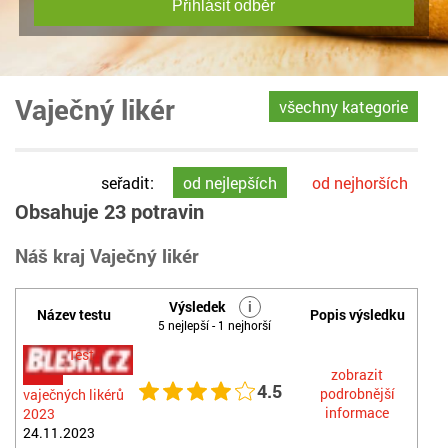
Přihlásit odběr
Vaječný likér
všechny kategorie
seřadit:
od nejlepších
od nejhorších
Obsahuje 23 potravin
Náš kraj Vaječný likér
Výsledek
i
Název testu
Popis výsledku
5 nejlepší - 1 nejhorší
Test
zobrazit
4.5
podrobnější
vaječných likérů
informace
2023
24.11.2023