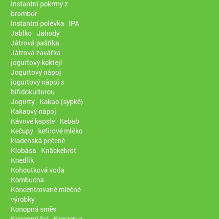
Instantní pokrmy z
brambor
Instantní polévka
IPA
Jablko
Jahody
Játrová paštika
Játrová zavářka
jogurtový koktejl
Jogurtový nápoj
jogurtový nápoj s
bifidokulturou
Jogurty
Kakao (sypké)
Kakaový nápoj
Kávové kapsle
Kebab
Kečupy
kefírové mléko
kladenská pečeně
Klobása
Knäckebrot
Knedlík
Kohoutková voda
Kombucha
Koncentrované mléčné
výrobky
Konopná směs
Konopný čaj
Konzerva