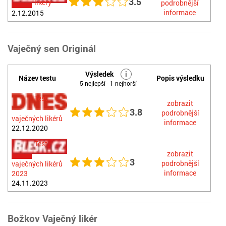
3.5
likéry
podrobnější
informace
2.12.2015
Vaječný sen Originál
Výsledek
i
Název testu
Popis výsledku
5 nejlepší - 1 nejhorší
Test
zobrazit
3.8
podrobnější
vaječných likérů
informace
22.12.2020
Test
zobrazit
3
podrobnější
vaječných likérů
informace
2023
24.11.2023
Božkov Vaječný likér