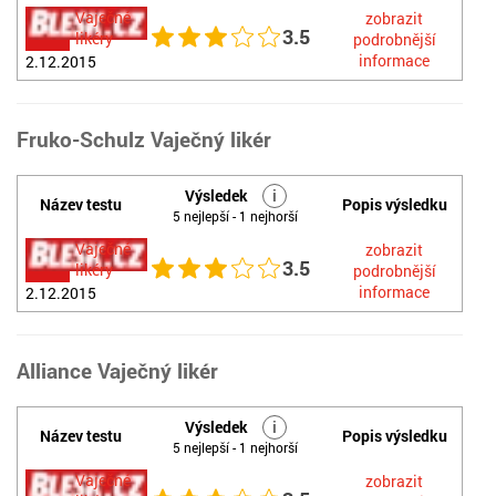
Vaječné
zobrazit
3.5
likéry
podrobnější
informace
2.12.2015
Fruko-Schulz Vaječný likér
Výsledek
i
Název testu
Popis výsledku
5 nejlepší - 1 nejhorší
Vaječné
zobrazit
3.5
likéry
podrobnější
informace
2.12.2015
Alliance Vaječný likér
Výsledek
i
Název testu
Popis výsledku
5 nejlepší - 1 nejhorší
Vaječné
zobrazit