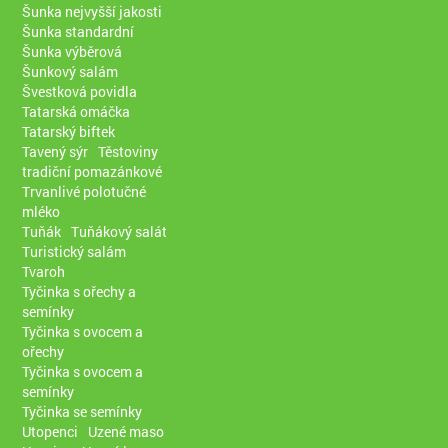
Šunka nejvyšší jakosti
Šunka standardní
Šunka výběrová
Šunkový salám
Švestková povidla
Tatarská omáčka
Tatarský biftek
Tavený sýr
Těstoviny
tradiční pomazánkové
Trvanlivé polotučné
mléko
Tuňák
Tuňákový salát
Turistický salám
Tvaroh
Tyčinka s ořechy a
semínky
Tyčinka s ovocem a
ořechy
Tyčinka s ovocem a
semínky
Tyčinka se semínky
Utopenci
Uzené maso