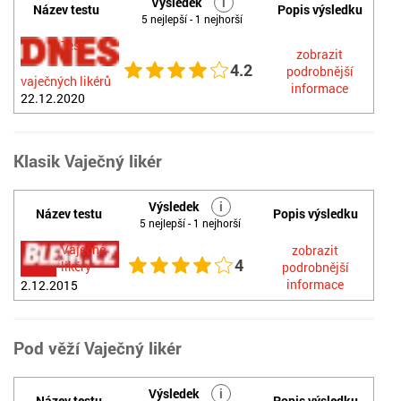
Výsledek
i
Název testu
Popis výsledku
5 nejlepší - 1 nejhorší
Test
zobrazit
4.2
podrobnější
vaječných likérů
informace
22.12.2020
Klasik Vaječný likér
Výsledek
i
Název testu
Popis výsledku
5 nejlepší - 1 nejhorší
Vaječné
zobrazit
4
likéry
podrobnější
informace
2.12.2015
Pod věží Vaječný likér
Výsledek
i
Název testu
Popis výsledku