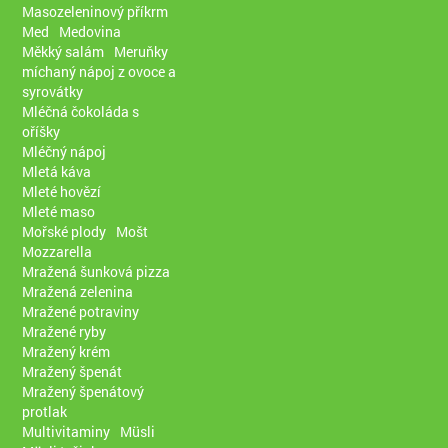
Masozeleninový příkrm
Med
Medovina
Měkký salám
Meruňky
míchaný nápoj z ovoce a
syrovátky
Mléčná čokoláda s
oříšky
Mléčný nápoj
Mletá káva
Mleté hovězí
Mleté maso
Mořské plody
Mošt
Mozzarella
Mražená šunková pizza
Mražená zelenina
Mražené potraviny
Mražené ryby
Mražený krém
Mražený špenát
Mražený špenátový
protlak
Multivitaminy
Müsli