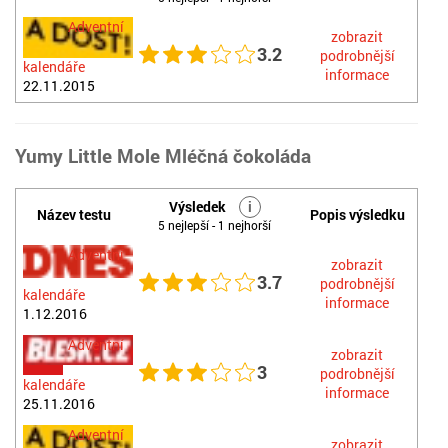
Adventní
zobrazit
3.2
podrobnější
kalendáře
informace
22.11.2015
Yumy Little Mole Mléčná čokoláda
Výsledek
i
Název testu
Popis výsledku
5 nejlepší - 1 nejhorší
Adventní
zobrazit
3.7
podrobnější
kalendáře
informace
1.12.2016
Adventní
zobrazit
3
podrobnější
kalendáře
informace
25.11.2016
Adventní
zobrazit