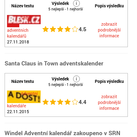
Výsledek
i
Název testu
Popis výsledku
5 nejlepší - 1 nejhorší
Test
zobrazit
4.5
podrobnější
adventních
informace
kalendářů
27.11.2018
Santa Claus in Town adventskalender
Výsledek
i
Název testu
Popis výsledku
5 nejlepší - 1 nejhorší
Adventní
zobrazit
4.4
podrobnější
kalendáře
informace
22.11.2015
Windel Adventní kalendář zakoupeno v SRN