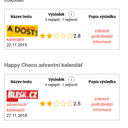
Výsledek
i
Název testu
Popis výsledku
5 nejlepší - 1 nejhorší
Adventní
zobrazit
2.8
podrobnější
kalendáře
informace
22.11.2015
Happy Choco adventní kalendář
Výsledek
i
Název testu
Popis výsledku
5 nejlepší - 1 nejhorší
Test
zobrazit
2.5
podrobnější
adventních
informace
kalendářů
27.11.2018