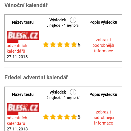
Vánoční kalendář
Výsledek
i
Název testu
Popis výsledku
5 nejlepší - 1 nejhorší
Test
zobrazit
5
podrobnější
adventních
informace
kalendářů
27.11.2018
Friedel adventní kalendář
Výsledek
i
Název testu
Popis výsledku
5 nejlepší - 1 nejhorší
Test
zobrazit
5
podrobnější
adventních
informace
kalendářů
27.11.2018