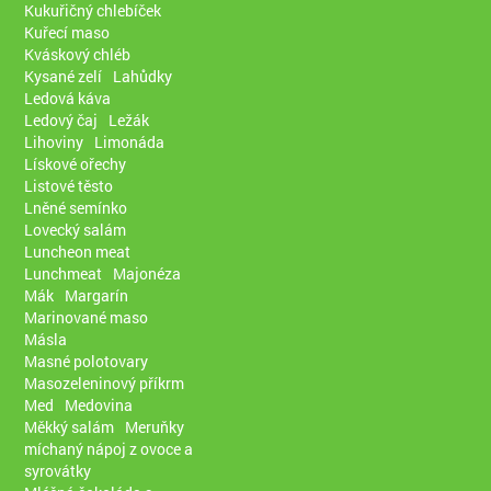
Kukuřičný chlebíček
Kuřecí maso
Kváskový chléb
Kysané zelí
Lahůdky
Ledová káva
Ledový čaj
Ležák
Lihoviny
Limonáda
Lískové ořechy
Listové těsto
Lněné semínko
Lovecký salám
Luncheon meat
Lunchmeat
Majonéza
Mák
Margarín
Marinované maso
Másla
Masné polotovary
Masozeleninový příkrm
Med
Medovina
Měkký salám
Meruňky
míchaný nápoj z ovoce a
syrovátky