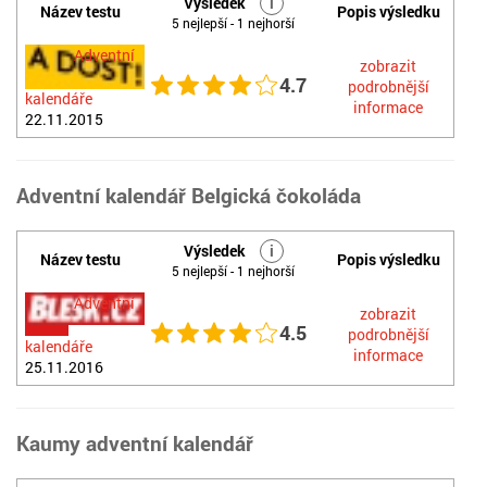
Výsledek
i
Název testu
Popis výsledku
5 nejlepší - 1 nejhorší
Adventní
zobrazit
4.7
podrobnější
kalendáře
informace
22.11.2015
Adventní kalendář Belgická čokoláda
Výsledek
i
Název testu
Popis výsledku
5 nejlepší - 1 nejhorší
Adventní
zobrazit
4.5
podrobnější
kalendáře
informace
25.11.2016
Kaumy adventní kalendář