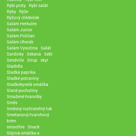
Rybí prsty
Rybí salát
Ryby
Rýže
Rýžový chlebíček
Salám Herkules
Salám Junior
Salám Poličan
Salám Uherák
Salám Vysočina
Salát
Sardinky
Sekaná
Sekt
Sendviče
Sirup
skyr
Sladidla
Sladká paprika
Sladké potraviny
Sladkokyselá omáčka
Slané pochutiny
Smažené hranolky
Směs
Směsný roztíratelný tuk
Smetanový/tvarohový
krém
smoothie
Snack
Sójová omáčka a