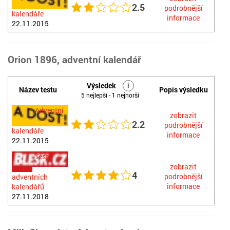
2.5
podrobnější
kalendáře
informace
22.11.2015
Orion 1896, adventní kalendář
Výsledek
i
Název testu
Popis výsledku
5 nejlepší - 1 nejhorší
Adventní
zobrazit
2.2
podrobnější
kalendáře
informace
22.11.2015
Test
zobrazit
4
podrobnější
adventních
informace
kalendářů
27.11.2018