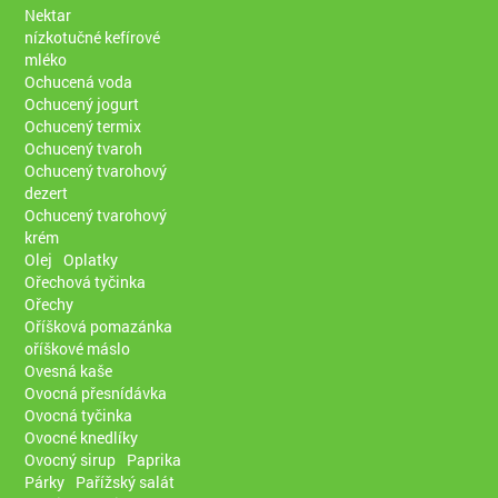
Nektar
nízkotučné kefírové
mléko
Ochucená voda
Ochucený jogurt
Ochucený termix
Ochucený tvaroh
Ochucený tvarohový
dezert
Ochucený tvarohový
krém
Olej
Oplatky
Ořechová tyčinka
Ořechy
Oříšková pomazánka
oříškové máslo
Ovesná kaše
Ovocná přesnídávka
Ovocná tyčinka
Ovocné knedlíky
Ovocný sirup
Paprika
Párky
Pařížský salát