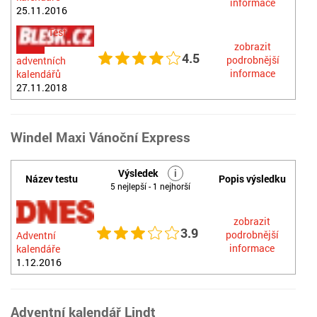
informace
25.11.2016
Test
zobrazit
4.5
podrobnější
adventních
informace
kalendářů
27.11.2018
Windel Maxi Vánoční Express
Výsledek
i
Název testu
Popis výsledku
5 nejlepší - 1 nejhorší
zobrazit
3.9
podrobnější
Adventní
informace
kalendáře
1.12.2016
Adventní kalendář Lindt