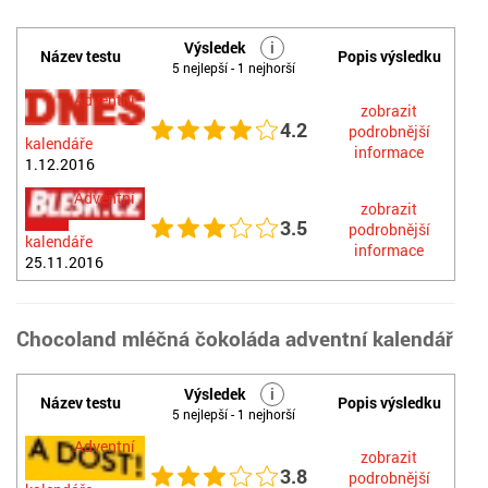
Výsledek
i
Název testu
Popis výsledku
5 nejlepší - 1 nejhorší
Adventní
zobrazit
4.2
podrobnější
kalendáře
informace
1.12.2016
Adventní
zobrazit
3.5
podrobnější
kalendáře
informace
25.11.2016
Chocoland mléčná čokoláda adventní kalendář
Výsledek
i
Název testu
Popis výsledku
5 nejlepší - 1 nejhorší
Adventní
zobrazit
3.8
podrobnější