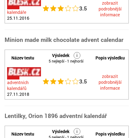
zobrazit
3.5
podrobnější
kalendáře
informace
25.11.2016
Minion made milk chocolate advent calendar
Výsledek
i
Název testu
Popis výsledku
5 nejlepší - 1 nejhorší
Test
zobrazit
3.5
podrobnější
adventních
informace
kalendářů
27.11.2018
Lentilky, Orion 1896 adventní kalendář
Výsledek
i
Název testu
Popis výsledku
5 nejlepší - 1 nejhorší