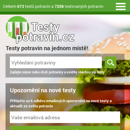
Celkem
673
testů potravin a
7206
testovaných potravin
Testy
potravin.cz
Testy potravin na jednom místě!
Zadejte název nebo druh potraviny a uvidíte všechny její testy
Upozornění na nové testy
Přihlašte se k odběru emailových upozornění na nové testy a
aktualit ze světa potravin