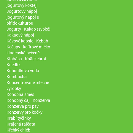
jogurtový koktejl
Jogurtový nápoj
jogurtový nápoj s
bifidokulturou
Jogurty
Kakao (sypké)
Kakaový nápoj
Kávové kapsle
Kebab
Kečupy
kefírové mléko
kladenská pečeně
Klobása
Knäckebrot
Knedlík
Kohoutková voda
Kombucha
Koncentrované mléčné
výrobky
Konopná směs
Konopný čaj
Konzerva
Konzerva pro psy
Konzervy pro kočky
Krabí tyčinky
Krájená rajčata
Křehký chléb