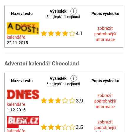
Výsledek
i
Název testu
Popis výsledku
5 nejlepší - 1 nejhorší
Adventní
zobrazit
4.1
podrobnější
kalendáře
informace
22.11.2015
Adventní kalendář Chocoland
Výsledek
i
Název testu
Popis výsledku
5 nejlepší - 1 nejhorší
Adventní
zobrazit
3.9
podrobnější
kalendáře
informace
1.12.2016
Adventní
zobrazit
3.5
podrobnější
kalendáře