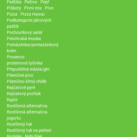
Paštika
Pečivo
Pepř
Piškoty
Pivní mix
Pivo
Pizza
Pizza Hawai
Podkategorie játrových
paštik
Pochoutkový salát
Polohrubá mouka
Pomázánka/pomazánkový
krém
Prosecco
proteinová tyčinka
Přepuštěná másla/ghí
Pšeničné pivo
Pšenično-žitný chléb
Rajčatové pyré
Rajčatový protlak
Rajče
Rostlinná alternativa
Rostlinná alternativa
jogurtu
Rostlinný tuk
Rostlinný tuk na pečení
Rozinky
Rybí filet