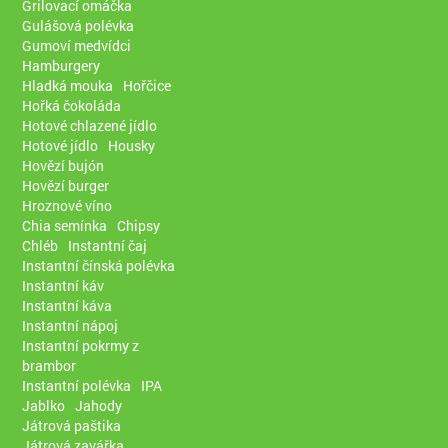
Grilovací omáčka
Gulášová polévka
Gumoví medvídci
Hamburgery
Hladká mouka
Hořčice
Hořká čokoláda
Hotové chlazené jídlo
Hotové jídlo
Housky
Hovězí bujón
Hovězí burger
Hroznové víno
Chia semínka
Chipsy
Chléb
Instantní čaj
Instantní čínská polévka
Instantní káv
Instantní káva
Instantní nápoj
Instantní pokrmy z
brambor
Instantní polévka
IPA
Jablko
Jahody
Játrová paštika
Játrová zavářka