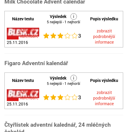
Milk Chocolate Advent calendar
Výsledek
i
Název testu
Popis výsledku
5 nejlepší - 1 nejhorší
Adventní
zobrazit
3
kalendáře
podrobnější
informace
25.11.2016
Figaro Adventní kalendář
Výsledek
i
Název testu
Popis výsledku
5 nejlepší - 1 nejhorší
Adventní
zobrazit
3
kalendáře
podrobnější
informace
25.11.2016
Čtyřlístek adventní kalednář, 24 mléčných
čokolád