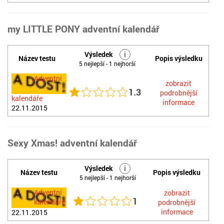
my LITTLE PONY adventní kalendář
Výsledek
i
Název testu
Popis výsledku
5 nejlepší - 1 nejhorší
Adventní
zobrazit
1.3
podrobnější
kalendáře
informace
22.11.2015
Sexy Xmas! adventní kalendář
Výsledek
i
Název testu
Popis výsledku
5 nejlepší - 1 nejhorší
Adventní
zobrazit
1
kalendáře
podrobnější
informace
22.11.2015