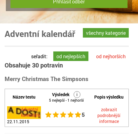
Přihlásit odběr
Adventní kalendář
všechny kategorie
seřadit:
od nejlepších
od nejhorších
Obsahuje 30 potravin
Merry Christmas The Simpsons
Výsledek
i
Název testu
Popis výsledku
5 nejlepší - 1 nejhorší
Adventní
zobrazit
5
kalendáře
podrobnější
informace
22.11.2015