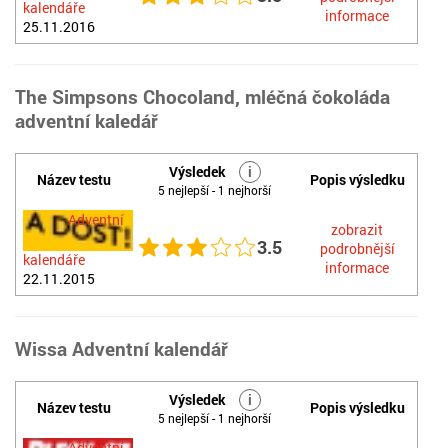
kalendáře
informace
25.11.2016
The Simpsons Chocoland, mléčná čokoláda
adventní kaledář
Výsledek
i
Název testu
Popis výsledku
5 nejlepší - 1 nejhorší
Adventní
zobrazit
3.5
podrobnější
kalendáře
informace
22.11.2015
Wissa Adventní kalendář
Výsledek
i
Název testu
Popis výsledku
5 nejlepší - 1 nejhorší
Adventní