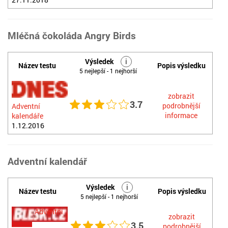
Mléčná čokoláda Angry Birds
Výsledek
i
Název testu
Popis výsledku
5 nejlepší - 1 nejhorší
zobrazit
3.7
podrobnější
Adventní
informace
kalendáře
1.12.2016
Adventní kalendář
Výsledek
i
Název testu
Popis výsledku
5 nejlepší - 1 nejhorší
Adventní
zobrazit
3.5
podrobnější