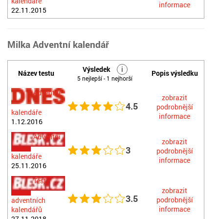
kalendáře
informace
22.11.2015
Milka Adventní kalendář
Výsledek
i
Název testu
Popis výsledku
5 nejlepší - 1 nejhorší
Adventní
zobrazit
4.5
podrobnější
kalendáře
informace
1.12.2016
Adventní
zobrazit
3
podrobnější
kalendáře
informace
25.11.2016
Test
zobrazit
3.5
podrobnější
adventních
informace
kalendářů
27.11.2018