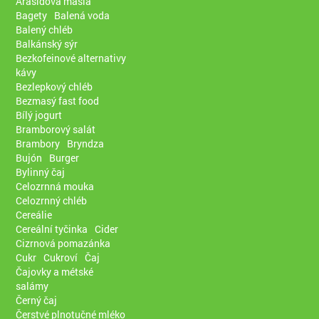
Arašídová másla
Bagety
Balená voda
Balený chléb
Balkánský sýr
Bezkofeinové alternativy
kávy
Bezlepkový chléb
Bezmasý fast food
Bílý jogurt
Bramborový salát
Brambory
Bryndza
Bujón
Burger
Bylinný čaj
Celozrnná mouka
Celozrnný chléb
Cereálie
Cereální tyčinka
Cider
Cizrnová pomazánka
Cukr
Cukroví
Čaj
Čajovky a métské
salámy
Černý čaj
Čerstvé plnotučné mléko