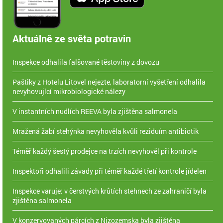
Aktuálně ze světa potravin
Inspekce odhalila falšované těstoviny z dovozu
Paštiky z Hotelu Litovel nejezte, laboratorní vyšetření odhalila
nevyhovující mikrobiologické nálezy
V instantních nudlích REEVA byla zjištěna salmonela
Mražená žabí stehýnka nevyhověla kvůli reziduím antibiotik
Téměř každý šestý prodejce na trzích nevyhověl při kontrole
Inspektoři odhalili závady při téměř každé třetí kontrole jídelen
Inspekce varuje: v čerstvých krůtích stehnech ze zahraničí byla
zjištěna salmonela
V konzervovaných párcích z Nizozemska byla zjištěna