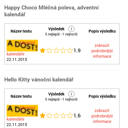
Happy Choco Mléčná poleva, adventní
kalendář
Výsledek
i
Název testu
Popis výsledku
5 nejlepší - 1 nejhorší
Adventní
zobrazit
1.9
podrobnější
kalendáře
informace
22.11.2015
Hello Kitty vánoční kalendář
Výsledek
i
Název testu
Popis výsledku
5 nejlepší - 1 nejhorší
Adventní
zobrazit
1.6
podrobnější
kalendáře
informace
22.11.2015