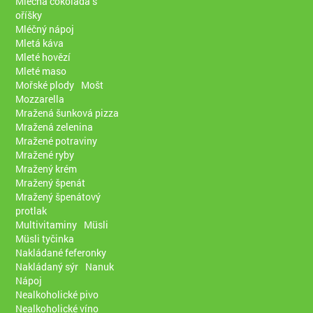
Mléčná čokoláda s
oříšky
Mléčný nápoj
Mletá káva
Mleté hovězí
Mleté maso
Mořské plody
Mošt
Mozzarella
Mražená šunková pizza
Mražená zelenina
Mražené potraviny
Mražené ryby
Mražený krém
Mražený špenát
Mražený špenátový
protlak
Multivitaminy
Müsli
Müsli tyčinka
Nakládané feferonky
Nakládaný sýr
Nanuk
Nápoj
Nealkoholické pivo
Nealkoholické víno