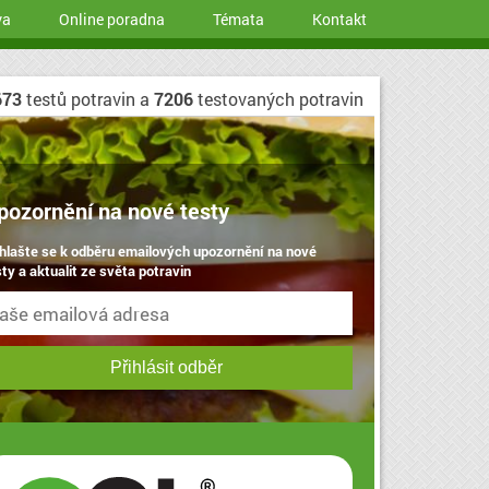
va
Online poradna
Témata
Kontakt
673
testů potravin a
7206
testovaných potravin
pozornění na nové testy
ihlašte se k odběru emailových upozornění na nové
ty a aktualit ze světa potravin
Přihlásit odběr