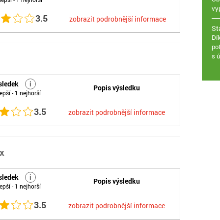
vy
3.5
zobrazit podrobnější informace
St
Dí
po
s 
sledek
i
Popis výsledku
epší - 1 nejhorší
3.5
zobrazit podrobnější informace
ix
sledek
i
Popis výsledku
epší - 1 nejhorší
3.5
zobrazit podrobnější informace