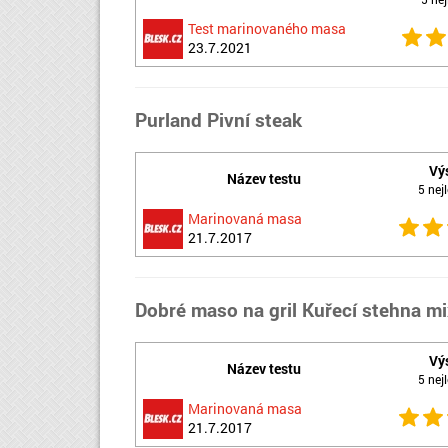
Test marinovaného masa
23.7.2021
Purland Pivní steak
Vý
Název testu
5 nejl
Marinovaná masa
21.7.2017
Dobré maso na gril Kuřecí stehna m
Vý
Název testu
5 nejl
Marinovaná masa
21.7.2017