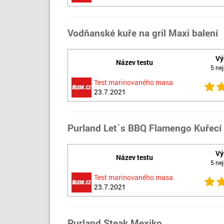
Vodňanské kuře na gril Maxi balení
Vý
Název testu
5 nej
Test marinovaného masa
23.7.2021
Purland Let´s BBQ Flamengo Kuřecí 
Vý
Název testu
5 nej
Test marinovaného masa
23.7.2021
Purland Steak Mexiko