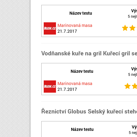
Vý
Název testu
5 nejl
Marinovaná masa
21.7.2017
Vodňanské kuře na gril Kuřecí gril 
Vý
Název testu
5 nejl
Marinovaná masa
21.7.2017
Řeznictví Globus Selský kuřecí ste
Vý
Název testu
5 nej