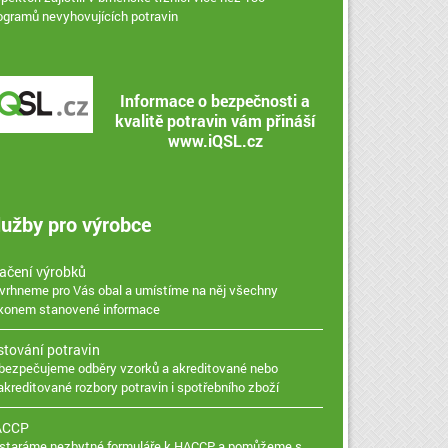
logramů nevyhovujících potravin
Informace o bezpečnosti a
kvalitě potravin vám přináší
www.iQSL.cz
lužby pro výrobce
ačení výrobků
vrhneme pro Vás obal a umístíme na něj všechny
konem stanovené informace
stování potravin
bezpečujeme odběry vzorků a akreditované nebo
akreditované rozbory potravin i spotřebního zboží
ACCP
staráme nezbytné formuláře k HACCP a pomůžeme s