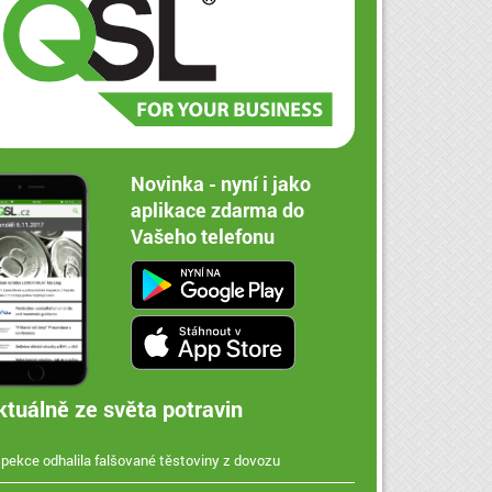
Novinka - nyní i jako
aplikace zdarma do
Vašeho telefonu
ktuálně ze světa potravin
spekce odhalila falšované těstoviny z dovozu