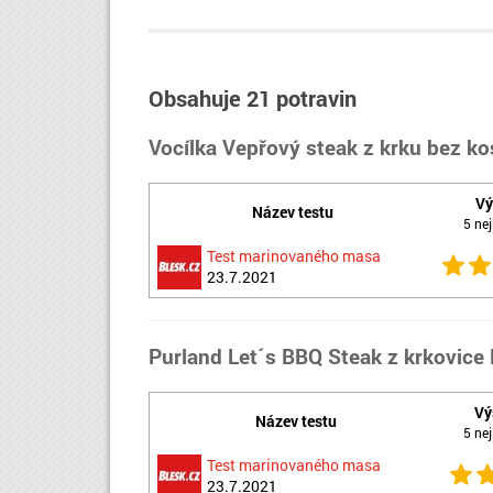
Obsahuje 21 potravin
Vocílka Vepřový steak z krku bez ko
Vý
Název testu
5 nej
Test marinovaného masa
23.7.2021
Purland Let´s BBQ Steak z krkovice
Vý
Název testu
5 nej
Test marinovaného masa
23.7.2021