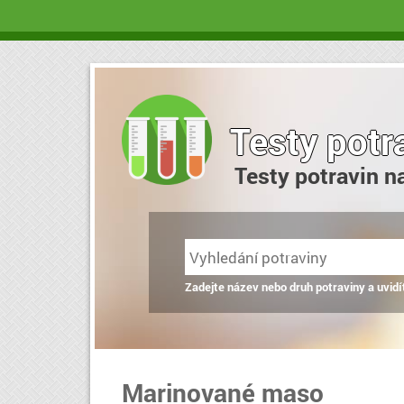
Testy potr
Testy potravin n
Zadejte název nebo druh potraviny a uvidí
Marinované maso