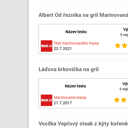
Albert Od řezníka na gril Marinovan
Vý
Název testu
5 nej
Test marinovaného masa
23.7.2021
Láďova krkovička na gril
Vý
Název testu
5 nejl
Marinovaná masa
21.7.2017
Vocílka Vepřový steak z kýty kořen