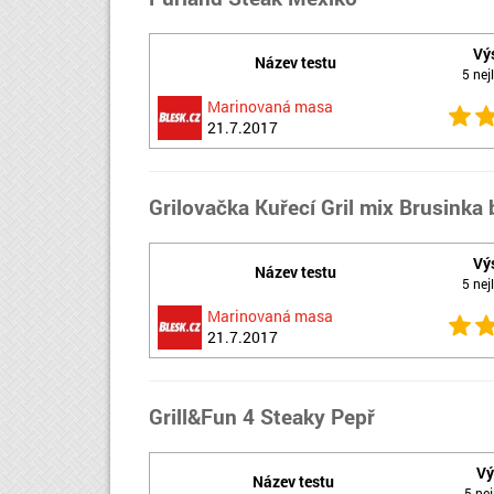
Vý
Název testu
5 nejl
Marinovaná masa
21.7.2017
Grilovačka Kuřecí Gril mix Brusinka 
Vý
Název testu
5 nejl
Marinovaná masa
21.7.2017
Grill&Fun 4 Steaky Pepř
Vý
Název testu
5 nej