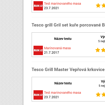
Test marinovaného masa
23.7.2021
Tesco grill Gril set kuře porcované 
Vý
Název testu
5 nejl
Marinovaná masa
21.7.2017
Tesco Grill Master Vepřová krkovice 
Vý
Název testu
5 nej
Test marinovaného masa
23.7.2021