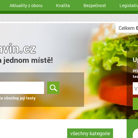
Aktuality z oboru
Kvalita
Bezpečnost
Legislati
Celkem
avin.cz
a jednom místě!
U
Př
tes
te všechny její testy
všechny kategorie