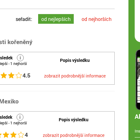
seřadit:
od nejlepších
od nejhorších
sti kořeněný
sledek
i
Popis výsledku
lepší - 1 nejhorší
4.5
zobrazit podrobnější informace
 Mexiko
A
sledek
i
Popis výsledku
lepší - 1 nejhorší
In
4
zobrazit podrobnější informace