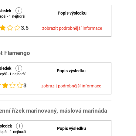
sledek
i
Popis výsledku
epší - 1 nejhorší
3.5
zobrazit podrobnější informace
set Flamengo
sledek
i
Popis výsledku
epší - 1 nejhorší
3
zobrazit podrobnější informace
henní řízek marinovaný, máslová marináda
sledek
i
Popis výsledku
lepší - 1 nejhorší