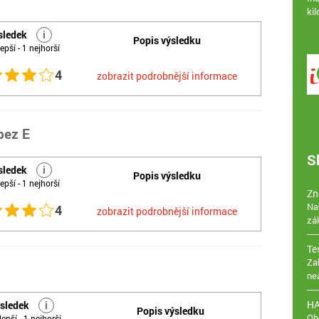
ki
sledek
i
Popis výsledku
epší - 1 nejhorší
4
zobrazit podrobnější informace
bez E
S
sledek
i
Popis výsledku
epší - 1 nejhorší
Zn
Na
4
zobrazit podrobnější informace
zá
Te
Za
ne
H
sledek
i
Popis výsledku
Ob
lepší - 1 nejhorší