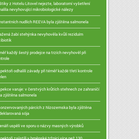
tiky z Hotelu Litovel nejezte, laboratorní vyšetření
halila nevyhovující mikrobiologické nálezy
instantních nudlích REEVA byla zjištěna salmonela
ažená žabí stehýnka nevyhověla kvůli reziduím
ibiotik
měř každý šestý prodejce na trzích nevyhověl při
ntrole
pektoři odhalili závady při téměř každé třetí kontrole
elen
spekce varuje: v čerstvých krůtích stehnech ze zahraničí
la zjištěna salmonela
konzervovaných párcích z Nizozemska byla zjištěna
deklarovaná sója
enáři uspěli ve sporu o názvy masných výrobků
pektoři zajistili v brněnské tržnici více než 130