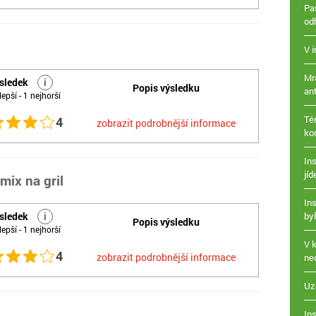
Paš
od
V 
Mr
sledek
i
Popis výsledku
ant
lepší - 1 nejhorší
Té
4
zobrazit podrobnější informace
ko
Ins
jíd
mix na gril
In
sledek
i
by
Popis výsledku
lepší - 1 nejhorší
V 
4
zobrazit podrobnější informace
ne
Uz
Ins