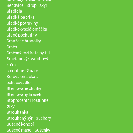
Sendviče
Sirup
skyr
Sladidla
Sladká paprika
Sladké potraviny
Sladkokyselá omáčka
Slané pochutiny
Smažené hranolky
Směs
Směsný roztíratelný tuk
Smetanový/tvarohový
krém
smoothie
Snack
Sójová omáčka a
ochucovadlo
Sterilované okurky
Sterilovaný hrášek
Stoprocentní rostlinné
tuky
Strouhanka
Strouhaný sýr
Suchary
Sušené konopí
Sušené maso
Sušenky