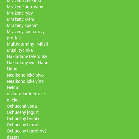
Mražená zelenina
Mražené potraviny
Mražené ryby
Mražený krém
Mražený špenát
Mražený špenátový
protlak
Multivitaminy
Müsli
Müsli tyčinka
Nakládané feferonky
Nakládaný sýr
Nanuk
Nápoj
Nealkoholické pivo
Nealkoholické víno
Nektar
nízkotučné kefírové
mléko
Ochucená voda
Ochucený jogurt
Ochucený termix
Ochucený tvaroh
Ochucený tvarohový
dezert