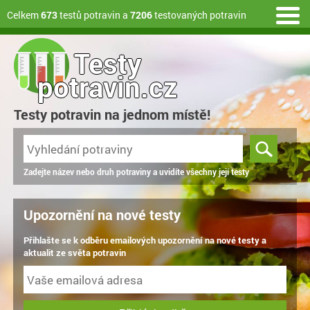
Celkem
673
testů potravin a
7206
testovaných potravin
Testy
potravin.cz
Testy potravin na jednom místě!
Zadejte název nebo druh potraviny a uvidíte všechny její testy
Upozornění na nové testy
Přihlašte se k odběru emailových upozornění na nové testy a
aktualit ze světa potravin