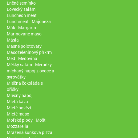
Lněné semínko
Lovecký salám
Luncheon meat
Lunchmeat
Majonéza
Mák
Margarín
Marinované maso
Másla
Masné polotovary
Masozeleninový příkrm
Med
Medovina
Měkký salám
Meruňky
míchaný nápoj z ovoce a
syrovátky
Mléčná čokoláda s
oříšky
Mléčný nápoj
Mletá káva
Mleté hovězí
Mleté maso
Mořské plody
Mošt
Mozzarella
Mražená šunková pizza