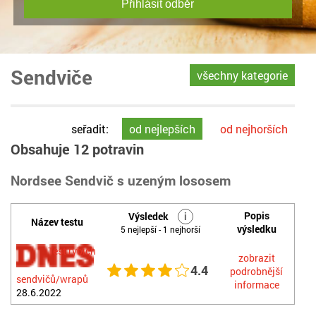
Přihlásit odběr
Sendviče
všechny kategorie
seřadit:
od nejlepších
od nejhorších
Obsahuje 12 potravin
Nordsee Sendvič s uzeným lososem
Popis
Výsledek
i
Název testu
výsledku
5 nejlepší - 1 nejhorší
Test rybích
zobrazit
4.4
podrobnější
sendvičů/wrapů
informace
28.6.2022