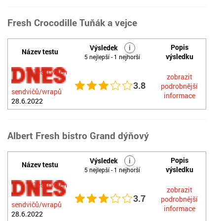
Fresh Crocodille Tuňák a vejce
Popis
Výsledek
i
Název testu
výsledku
5 nejlepší - 1 nejhorší
Test rybích
zobrazit
3.8
podrobnější
sendvičů/wrapů
informace
28.6.2022
Albert Fresh bistro Grand dýňový
Popis
Výsledek
i
Název testu
výsledku
5 nejlepší - 1 nejhorší
Test rybích
zobrazit
3.7
podrobnější
sendvičů/wrapů
informace
28.6.2022