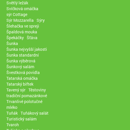
Světlý ležák
Svíčková omáčka
sýr Cottage
Sýr Mozzarella
Sýry
Šlehačka ve spreji
Špaldová mouka
Špekáčky
Šťáva
Šunka
Šunka nejvyšší jakosti
Šunka standardní
Šunka výběrová
Šunkový salám
Švestková povidla
Tatarská omáčka
Tatarský biftek
Tavený sýr
Těstoviny
tradiční pomazánkové
Trvanlivé polotučné
mléko
Tuňák
Tuňákový salát
Turistický salám
Tvaroh