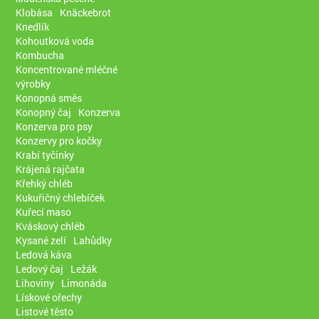
Klobása
Knäckebrot
Knedlík
Kohoutková voda
Kombucha
Koncentrované mléčné
výrobky
Konopná směs
Konopný čaj
Konzerva
Konzerva pro psy
Konzervy pro kočky
Krabí tyčinky
Krájená rajčata
Křehký chléb
Kukuřičný chlebíček
Kuřecí maso
Kváskový chléb
Kysané zelí
Lahůdky
Ledová káva
Ledový čaj
Ležák
Lihoviny
Limonáda
Lískové ořechy
Listové těsto