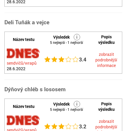
28.6.2022
Deli Tuňák a vejce
Popis
Výsledek
i
Název testu
výsledku
5 nejlepší - 1 nejhorší
Test rybích
zobrazit
3.4
podrobnější
sendvičů/wrapů
informace
28.6.2022
Dýňový chléb s lososem
Popis
Výsledek
i
Název testu
výsledku
5 nejlepší - 1 nejhorší
Test rybích
zobrazit
3.2
podrobnější
sendvičů/wrapů