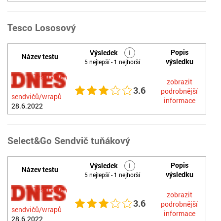
Tesco Lososový
Popis
Výsledek
i
Název testu
výsledku
5 nejlepší - 1 nejhorší
Test rybích
zobrazit
3.6
podrobnější
sendvičů/wrapů
informace
28.6.2022
Select&Go Sendvič tuňákový
Popis
Výsledek
i
Název testu
výsledku
5 nejlepší - 1 nejhorší
Test rybích
zobrazit
3.6
podrobnější
sendvičů/wrapů
informace
28.6.2022