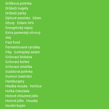
Dršťková polévka
Drůbeží nugety
Drůbeží párky
Dýňové semínko
Džem
Džusy
Eidam 30%
Energetický nápoj
Extra panenský olivový
olej
Fast food
Fermentované výrobky
Fíky
Gothajský salám
Grilovací klobása
Grilovací koření
Grilovací omáčka
Gulášová polévka
Gumoví medvídci
Hamburgery
Hladká mouka
Hořčice
Hořká čokoláda
Hotové chlazené jídlo
Hotové jídlo
Housky
Hovězí bujón