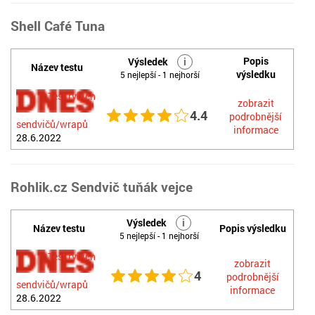
Shell Café Tuna
Popis
Výsledek
i
Název testu
výsledku
5 nejlepší - 1 nejhorší
Test rybích
zobrazit
4.4
podrobnější
sendvičů/wrapů
informace
28.6.2022
Rohlik.cz Sendvič tuňák vejce
Výsledek
i
Název testu
Popis výsledku
5 nejlepší - 1 nejhorší
Test rybích
zobrazit
4
podrobnější
sendvičů/wrapů
informace
28.6.2022