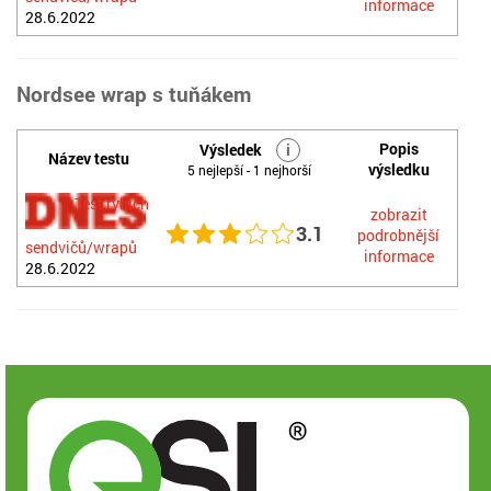
informace
28.6.2022
Nordsee wrap s tuňákem
Popis
Výsledek
i
Název testu
výsledku
5 nejlepší - 1 nejhorší
Test rybích
zobrazit
3.1
podrobnější
sendvičů/wrapů
informace
28.6.2022