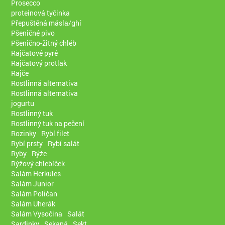
Prosecco
proteinová tyčinka
Přepuštěná másla/ghí
Pšeničné pivo
Pšenično-žitný chléb
Rajčatové pyré
Rajčatový protlak
Rajče
Rostlinná alternativa
Rostlinná alternativa
jogurtu
Rostlinný tuk
Rostlinný tuk na pečení
Rozinky
Rybí filet
Rybí prsty
Rybí salát
Ryby
Rýže
Rýžový chlebíček
Salám Herkules
Salám Junior
Salám Poličan
Salám Uherák
Salám Vysočina
Salát
Sardinky
Sekaná
Sekt