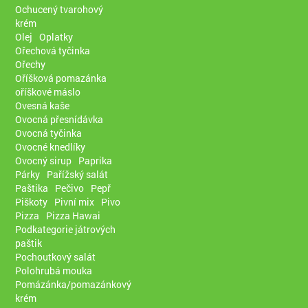
Ochucený tvarohový
krém
Olej
Oplatky
Ořechová tyčinka
Ořechy
Oříšková pomazánka
oříškové máslo
Ovesná kaše
Ovocná přesnídávka
Ovocná tyčinka
Ovocné knedlíky
Ovocný sirup
Paprika
Párky
Pařížský salát
Paštika
Pečivo
Pepř
Piškoty
Pivní mix
Pivo
Pizza
Pizza Hawai
Podkategorie játrových
paštik
Pochoutkový salát
Polohrubá mouka
Pomázánka/pomazánkový
krém