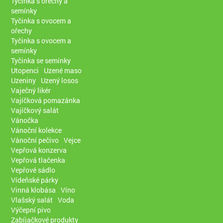
Tyčinka s ořechy a
semínky
Tyčinka s ovocem a
ořechy
Tyčinka s ovocem a
semínky
Tyčinka se semínky
Utopenci
Uzené maso
Uzeniny
Uzený losos
Vaječný likér
Vajíčková pomazánka
Vajíčkový salát
Vánočka
Vánoční kolekce
Vánoční pečivo
Vejce
Vepřová konzerva
Vepřová tlačenka
Vepřové sádlo
Vídeňské párky
Vinná klobása
Víno
Vlašský salát
Voda
Výčepní pivo
Zabíjačkové produkty