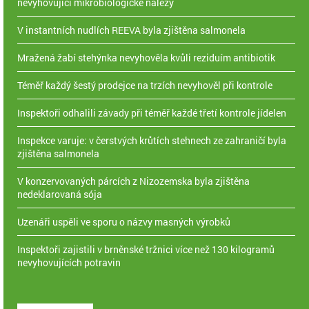
nevyhovující mikrobiologické nálezy
V instantních nudlích REEVA byla zjištěna salmonela
Mražená žabí stehýnka nevyhověla kvůli reziduím antibiotik
Téměř každý šestý prodejce na trzích nevyhověl při kontrole
Inspektoři odhalili závady při téměř každé třetí kontrole jídelen
Inspekce varuje: v čerstvých krůtích stehnech ze zahraničí byla
zjištěna salmonela
V konzervovaných párcích z Nizozemska byla zjištěna
nedeklarovaná sója
Uzenáři uspěli ve sporu o názvy masných výrobků
Inspektoři zajistili v brněnské tržnici více než 130 kilogramů
nevyhovujících potravin