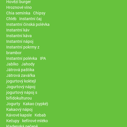
Hovězí burger
Hroznové víno
Chia semínka
Chipsy
Chléb
Instantní čaj
Instantní čínská polévka
Instantní káv
Instantní káva
Instantní nápoj
Instantní pokrmy z
brambor
Instantní polévka
IPA
Jablko
Jahody
Játrová paštika
Játrová zavářka
jogurtový koktejl
Jogurtový nápoj
jogurtový nápoj s
bifidokulturou
Jogurty
Kakao (sypké)
Kakaový nápoj
Kávové kapsle
Kebab
Kečupy
kefírové mléko
kladenská pečeně