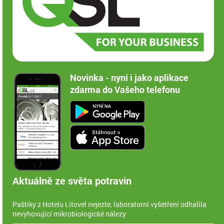
Novinka - nyní i jako aplikace
zdarma do Vašeho telefonu
Aktuálně ze světa potravin
Paštiky z Hotelu Litovel nejezte, laboratorní vyšetření odhalila
nevyhovující mikrobiologické nálezy