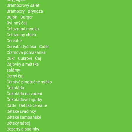
Bramborový salát
Brambory
Bryndza
Bujón
Burger
Bylinný čaj
Celozrnná mouka
Celozrnný chléb
Cereálie
Cereální tyčinka
Cider
Cizrnová pomazánka
Cukr
Cukroví
Čaj
Čajovky a métské
salámy
Černý čaj
Čerstvé plnotučné mléko
Čokoláda
Čokoláda na vaření
Čokoládové figurky
Datle
Dětské cereálie
Dětské svačinky
Dětské šampaňské
Dětský nápoj
Dezerty a pudinky