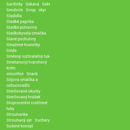
Sardinky
Sekaná
Sekt
Sendviče
Sirup
skyr
Sladidla
Sladká paprika
Sladké potraviny
Sladkokyselá omáčka
Slané pochutiny
Smažené hranolky
Směs
Směsný roztíratelný tuk
Smetanový/tvarohový
krém
smoothie
Snack
Sójová omáčka a
ochucovadlo
Sterilované okurky
Sterilovaný hrášek
Stoprocentní rostlinné
tuky
Strouhanka
Strouhaný sýr
Suchary
Sušené konopí