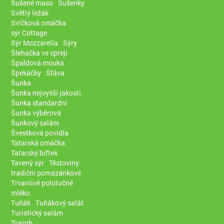
Sušené maso
Sušenky
Světlý ležák
Svíčková omáčka
sýr Cottage
Sýr Mozzarella
Sýry
Šlehačka ve spreji
Špaldová mouka
Špekáčky
Šťáva
Šunka
Šunka nejvyšší jakosti
Šunka standardní
Šunka výběrová
Šunkový salám
Švestková povidla
Tatarská omáčka
Tatarský biftek
Tavený sýr
Těstoviny
tradiční pomazánkové
Trvanlivé polotučné
mléko
Tuňák
Tuňákový salát
Turistický salám
Tvaroh