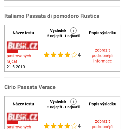
Italiamo Passata di pomodoro Rustica
Výsledek
i
Název testu
Popis výsledku
5 nejlepší - 1 nejhorší
Test
zobrazit
4
podrobnější
pasírovaných
informace
rajčat
21.6.2019
Cirio Passata Verace
Výsledek
i
Název testu
Popis výsledku
5 nejlepší - 1 nejhorší
Test
zobrazit
4
podrobnější
pasírovaných