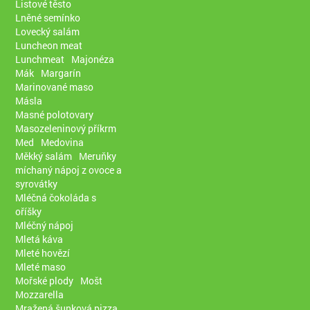
Listové těsto
Lněné semínko
Lovecký salám
Luncheon meat
Lunchmeat
Majonéza
Mák
Margarín
Marinované maso
Másla
Masné polotovary
Masozeleninový příkrm
Med
Medovina
Měkký salám
Meruňky
míchaný nápoj z ovoce a
syrovátky
Mléčná čokoláda s
oříšky
Mléčný nápoj
Mletá káva
Mleté hovězí
Mleté maso
Mořské plody
Mošt
Mozzarella
Mražená šunková pizza