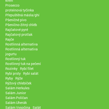
krém
Prosecco
proteinová tyčinka
Přepuštěná másla/ghí
Pšeničné pivo
Pšenično-žitný chléb
Rajčatové pyré
Rajčatový protlak
Rajče
Rostlinná alternativa
Rostlinná alternativa
jogurtu
Rostlinný tuk
Rostlinný tuk na pečení
Rozinky
Rybí filet
Rybí prsty
Rybí salát
Ryby
Rýže
Rýžový chlebíček
Salám Herkules
Salám Junior
Salám Poličan
Salám Uherák
Salám Vysočina
Salát