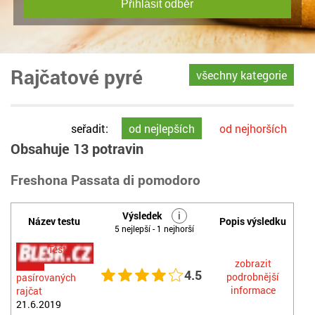
Přihlásit odběr
Rajčatové pyré
všechny kategorie
seřadit:
od nejlepších
od nejhorších
Obsahuje 13 potravin
Freshona Passata di pomodoro
Výsledek
i
Název testu
Popis výsledku
5 nejlepší - 1 nejhorší
Test
zobrazit
4.5
podrobnější
pasírovaných
informace
rajčat
21.6.2019