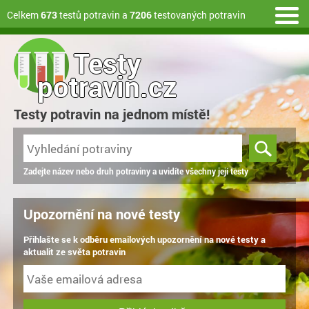
Celkem
673
testů potravin a
7206
testovaných potravin
Testy
potravin.cz
Testy potravin na jednom místě!
Zadejte název nebo druh potraviny a uvidíte všechny její testy
Upozornění na nové testy
Přihlašte se k odběru emailových upozornění na nové testy a
aktualit ze světa potravin