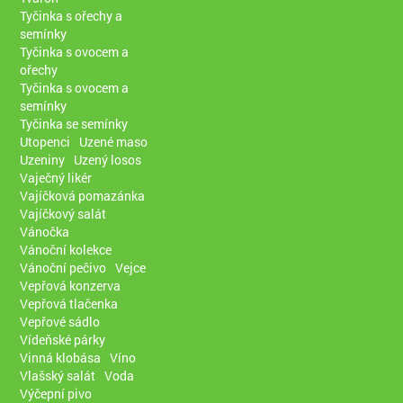
Tyčinka s ořechy a
semínky
Tyčinka s ovocem a
ořechy
Tyčinka s ovocem a
semínky
Tyčinka se semínky
Utopenci
Uzené maso
Uzeniny
Uzený losos
Vaječný likér
Vajíčková pomazánka
Vajíčkový salát
Vánočka
Vánoční kolekce
Vánoční pečivo
Vejce
Vepřová konzerva
Vepřová tlačenka
Vepřové sádlo
Vídeňské párky
Vinná klobása
Víno
Vlašský salát
Voda
Výčepní pivo