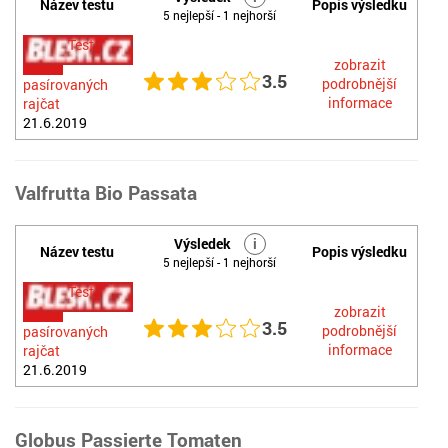
Název testu
Popis výsledku
5 nejlepší - 1 nejhorší
Test
zobrazit
3.5
podrobnější
pasírovaných
informace
rajčat
21.6.2019
Valfrutta Bio Passata
Výsledek
i
Název testu
Popis výsledku
5 nejlepší - 1 nejhorší
Test
zobrazit
3.5
podrobnější
pasírovaných
informace
rajčat
21.6.2019
Globus Passierte Tomaten