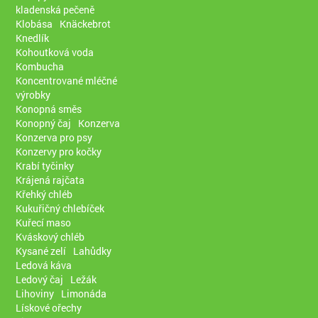
kladenská pečeně
Klobása
Knäckebrot
Knedlík
Kohoutková voda
Kombucha
Koncentrované mléčné
výrobky
Konopná směs
Konopný čaj
Konzerva
Konzerva pro psy
Konzervy pro kočky
Krabí tyčinky
Krájená rajčata
Křehký chléb
Kukuřičný chlebíček
Kuřecí maso
Kváskový chléb
Kysané zelí
Lahůdky
Ledová káva
Ledový čaj
Ležák
Lihoviny
Limonáda
Lískové ořechy