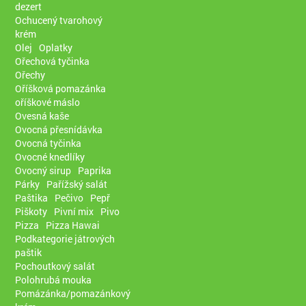
dezert
Ochucený tvarohový
krém
Olej
Oplatky
Ořechová tyčinka
Ořechy
Oříšková pomazánka
oříškové máslo
Ovesná kaše
Ovocná přesnídávka
Ovocná tyčinka
Ovocné knedlíky
Ovocný sirup
Paprika
Párky
Pařížský salát
Paštika
Pečivo
Pepř
Piškoty
Pivní mix
Pivo
Pizza
Pizza Hawai
Podkategorie játrových
paštik
Pochoutkový salát
Polohrubá mouka
Pomázánka/pomazánkový