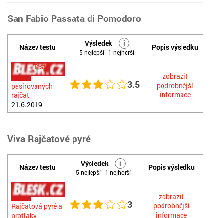
San Fabio Passata di Pomodoro
Výsledek
i
Název testu
Popis výsledku
5 nejlepší - 1 nejhorší
Test
zobrazit
3.5
podrobnější
pasírovaných
informace
rajčat
21.6.2019
Viva Rajčatové pyré
Výsledek
i
Název testu
Popis výsledku
5 nejlepší - 1 nejhorší
zobrazit
3
podrobnější
Rajčatová pyré a
informace
protlaky