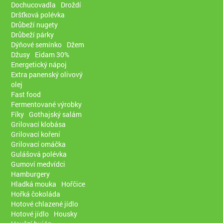
Dochucovadla
Droždí
Dršťková polévka
Drůbeží nugety
Drůbeží párky
Dýňové semínko
Džem
Džusy
Eidam 30%
Energetický nápoj
Extra panenský olivový
olej
Fast food
Fermentované výrobky
Fíky
Gothajský salám
Grilovací klobása
Grilovací koření
Grilovací omáčka
Gulášová polévka
Gumoví medvídci
Hamburgery
Hladká mouka
Hořčice
Hořká čokoláda
Hotové chlazené jídlo
Hotové jídlo
Housky