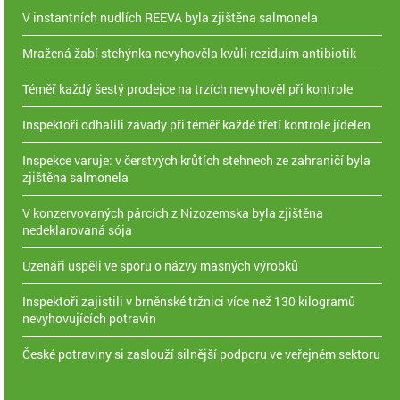
V instantních nudlích REEVA byla zjištěna salmonela
Mražená žabí stehýnka nevyhověla kvůli reziduím antibiotik
Téměř každý šestý prodejce na trzích nevyhověl při kontrole
Inspektoři odhalili závady při téměř každé třetí kontrole jídelen
Inspekce varuje: v čerstvých krůtích stehnech ze zahraničí byla
zjištěna salmonela
V konzervovaných párcích z Nizozemska byla zjištěna
nedeklarovaná sója
Uzenáři uspěli ve sporu o názvy masných výrobků
Inspektoři zajistili v brněnské tržnici více než 130 kilogramů
nevyhovujících potravin
České potraviny si zaslouží silnější podporu ve veřejném sektoru