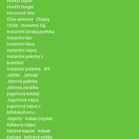
Hovězí bujón
Hovězí burger
Hroznové víno
Chia semínka
Chipsy
Chléb
Instantní čaj
Instantní čínská polévka
Instantní káv
Instantní káva
Instantní nápoj
Instantní pokrmy z
brambor
Instantní polévka
IPA
Jablko
Jahody
Játrová paštika
Játrová zavářka
jogurtový koktejl
Jogurtový nápoj
jogurtový nápoj s
bifidokulturou
Jogurty
Kakao (sypké)
Kakaový nápoj
Kávové kapsle
Kebab
Kečupy
kefírové mléko