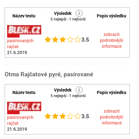
Výsledek
i
Název testu
Popis výsledku
5 nejlepší - 1 nejhorší
Test
zobrazit
3.5
podrobnější
pasírovaných
informace
rajčat
21.6.2019
Otma Rajčatové pyré, pasírované
Výsledek
i
Název testu
Popis výsledku
5 nejlepší - 1 nejhorší
Test
zobrazit
3.5
podrobnější
pasírovaných
informace
rajčat
21.6.2019