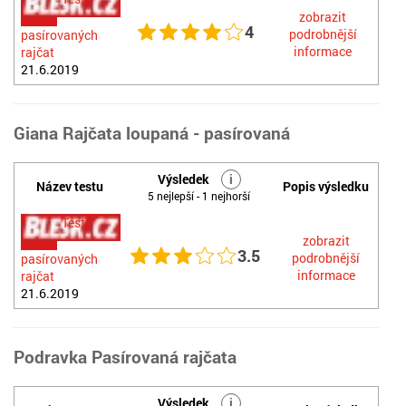
zobrazit
4
podrobnější
pasírovaných
informace
rajčat
21.6.2019
Giana Rajčata loupaná - pasírovaná
Výsledek
i
Název testu
Popis výsledku
5 nejlepší - 1 nejhorší
Test
zobrazit
3.5
podrobnější
pasírovaných
informace
rajčat
21.6.2019
Podravka Pasírovaná rajčata
Výsledek
i