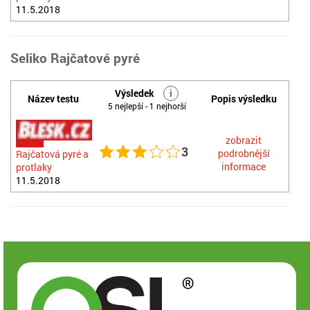
11.5.2018
Seliko Rajčatové pyré
Výsledek
i
Název testu
Popis výsledku
5 nejlepší - 1 nejhorší
zobrazit
3
podrobnější
Rajčatová pyré a
informace
protlaky
11.5.2018