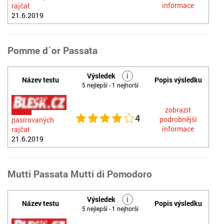
informace
rajčat
21.6.2019
Pomme d´or Passata
Výsledek
i
Název testu
Popis výsledku
5 nejlepší - 1 nejhorší
Test
zobrazit
4
podrobnější
pasírovaných
informace
rajčat
21.6.2019
Mutti Passata Mutti di Pomodoro
Výsledek
i
Název testu
Popis výsledku
5 nejlepší - 1 nejhorší
Test