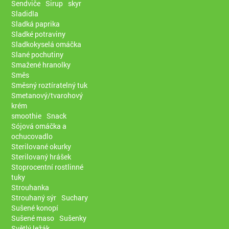
Sendviče
Sirup
skyr
Sladidla
Sladká paprika
Sladké potraviny
Sladkokyselá omáčka
Slané pochutiny
Smažené hranolky
Směs
Směsný roztíratelný tuk
Smetanový/tvarohový
krém
smoothie
Snack
Sójová omáčka a
ochucovadlo
Sterilované okurky
Sterilovaný hrášek
Stoprocentní rostlinné
tuky
Strouhanka
Strouhaný sýr
Suchary
Sušené konopí
Sušené maso
Sušenky
Světlý ležák