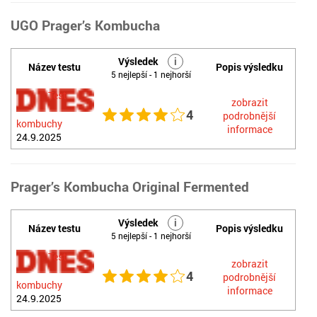
UGO Prager’s Kombucha
Výsledek
i
Název testu
Popis výsledku
5 nejlepší - 1 nejhorší
Test
zobrazit
4
podrobnější
kombuchy
informace
24.9.2025
Prager’s Kombucha Original Fermented
Výsledek
i
Název testu
Popis výsledku
5 nejlepší - 1 nejhorší
Test
zobrazit
4
podrobnější
kombuchy
informace
24.9.2025