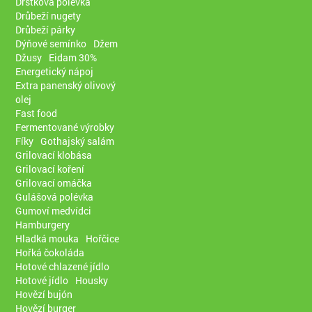
Dršťková polévka
Drůbeží nugety
Drůbeží párky
Dýňové semínko
Džem
Džusy
Eidam 30%
Energetický nápoj
Extra panenský olivový
olej
Fast food
Fermentované výrobky
Fíky
Gothajský salám
Grilovací klobása
Grilovací koření
Grilovací omáčka
Gulášová polévka
Gumoví medvídci
Hamburgery
Hladká mouka
Hořčice
Hořká čokoláda
Hotové chlazené jídlo
Hotové jídlo
Housky
Hovězí bujón
Hovězí burger