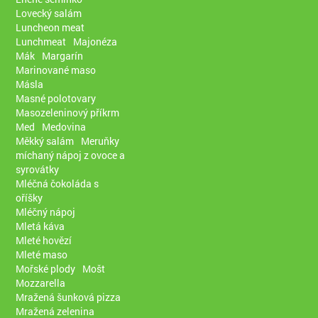
Lovecký salám
Luncheon meat
Lunchmeat
Majonéza
Mák
Margarín
Marinované maso
Másla
Masné polotovary
Masozeleninový příkrm
Med
Medovina
Měkký salám
Meruňky
míchaný nápoj z ovoce a
syrovátky
Mléčná čokoláda s
oříšky
Mléčný nápoj
Mletá káva
Mleté hovězí
Mleté maso
Mořské plody
Mošt
Mozzarella
Mražená šunková pizza
Mražená zelenina