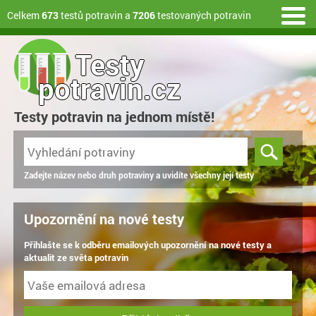
Celkem
673
testů potravin a
7206
testovaných potravin
Testy
potravin.cz
Testy potravin na jednom místě!
Zadejte název nebo druh potraviny a uvidíte všechny její testy
Upozornění na nové testy
Přihlašte se k odběru emailových upozornění na nové testy a
aktualit ze světa potravin