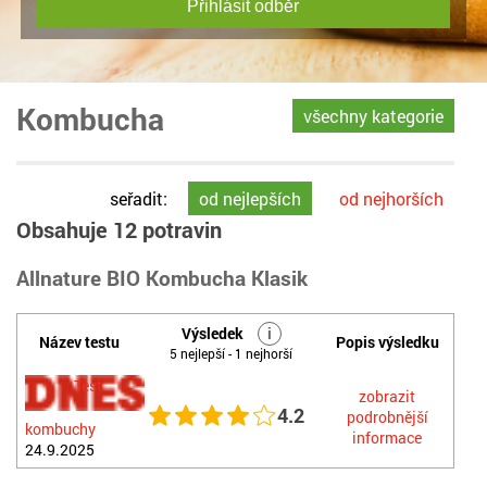
Přihlásit odběr
Kombucha
všechny kategorie
seřadit:
od nejlepších
od nejhorších
Obsahuje 12 potravin
Allnature BIO Kombucha Klasik
Výsledek
i
Název testu
Popis výsledku
5 nejlepší - 1 nejhorší
Test
zobrazit
4.2
podrobnější
kombuchy
informace
24.9.2025