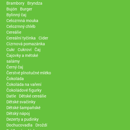
Brambory
Bryndza
Bujón
Burger
Bylinný čaj
Celozrnná mouka
Celozrnný chléb
Cereálie
Cereální tyčinka
Cider
Cizrnová pomazánka
Cukr
Cukroví
Čaj
Čajovky a métské
salámy
Černý čaj
Čerstvé plnotučné mléko
Čokoláda
Čokoláda na vaření
Čokoládové figurky
Datle
Dětské cereálie
Dětské svačinky
Dětské šampaňské
Dětský nápoj
Dezerty a pudinky
Dochucovadla
Droždí