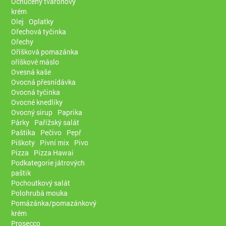
Ochucený tvarohový
krém
Olej
Oplatky
Ořechová tyčinka
Ořechy
Oříšková pomazánka
oříškové máslo
Ovesná kaše
Ovocná přesnídávka
Ovocná tyčinka
Ovocné knedlíky
Ovocný sirup
Paprika
Párky
Pařížský salát
Paštika
Pečivo
Pepř
Piškoty
Pivní mix
Pivo
Pizza
Pizza Hawai
Podkategorie játrových
paštik
Pochoutkový salát
Polohrubá mouka
Pomázánka/pomazánkový
krém
Prosecco