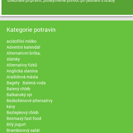
dokonale připravit, poskytneme pomoc při jednání s úřady
Kategorie potravin
acidofilní mléko
Adventní kalendář
Alternativní brčka,
slámky
Alternativy řízků
Anglická slanina
Arašídová másla
Bagety
Balená voda
Balený chléb
Balkánský sýr
Bezkofeinové alternativy
kávy
Bezlepkový chléb
Bezmasý fast food
Bílý jogurt
Bramborový salát