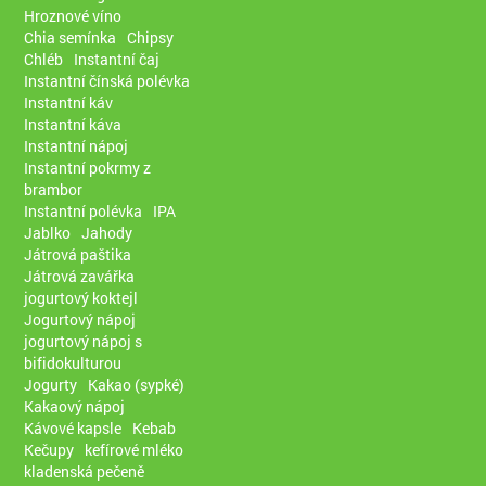
Hroznové víno
Chia semínka
Chipsy
Chléb
Instantní čaj
Instantní čínská polévka
Instantní káv
Instantní káva
Instantní nápoj
Instantní pokrmy z
brambor
Instantní polévka
IPA
Jablko
Jahody
Játrová paštika
Játrová zavářka
jogurtový koktejl
Jogurtový nápoj
jogurtový nápoj s
bifidokulturou
Jogurty
Kakao (sypké)
Kakaový nápoj
Kávové kapsle
Kebab
Kečupy
kefírové mléko
kladenská pečeně