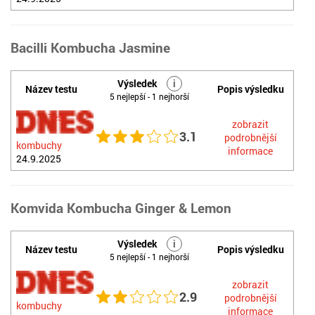
Bacilli Kombucha Jasmine
Výsledek
i
Název testu
Popis výsledku
5 nejlepší - 1 nejhorší
Test
zobrazit
3.1
podrobnější
kombuchy
informace
24.9.2025
Komvida Kombucha Ginger & Lemon
Výsledek
i
Název testu
Popis výsledku
5 nejlepší - 1 nejhorší
Test
zobrazit
2.9
podrobnější
kombuchy
informace