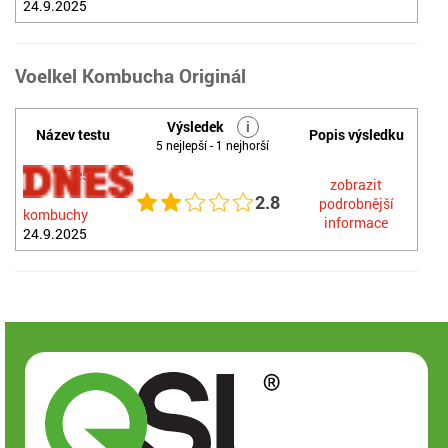
24.9.2025
Voelkel Kombucha Originál
Výsledek
i
Název testu
Popis výsledku
5 nejlepší - 1 nejhorší
Test
zobrazit
2.8
podrobnější
kombuchy
informace
24.9.2025