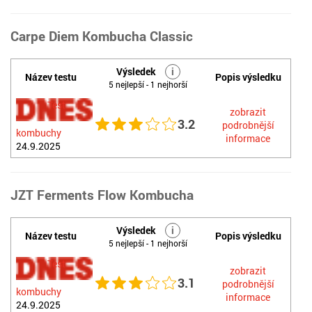
Carpe Diem Kombucha Classic
Výsledek
i
Název testu
Popis výsledku
5 nejlepší - 1 nejhorší
Test
zobrazit
3.2
podrobnější
kombuchy
informace
24.9.2025
JZT Ferments Flow Kombucha
Výsledek
i
Název testu
Popis výsledku
5 nejlepší - 1 nejhorší
Test
zobrazit
3.1
podrobnější
kombuchy
informace
24.9.2025