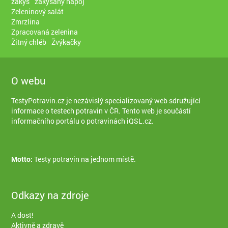
zákys
zakysaný nápoj
Zeleninový salát
Zmrzlina
Zpracovaná zelenina
Žitný chléb
Žvýkačky
O webu
TestyPotravin.cz je nezávislý specializovaný web sdružující
informace o testech potravin v ČR. Tento web je součástí
informačního portálu o potravinách iQSL.cz
.
Motto:
Testy potravin na jednom místě.
Odkazy na zdroje
A dost!
Aktivně a zdravě