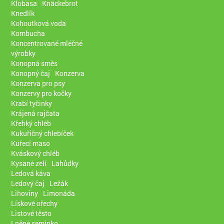
Klobása
Knäckebrot
Knedlík
Kohoutková voda
Kombucha
Koncentrované mléčné
výrobky
Konopná směs
Konopný čaj
Konzerva
Konzerva pro psy
Konzervy pro kočky
Krabí tyčinky
Krájená rajčata
Křehký chléb
Kukuřičný chlebíček
Kuřecí maso
Kváskový chléb
Kysané zelí
Lahůdky
Ledová káva
Ledový čaj
Ležák
Lihoviny
Limonáda
Lískové ořechy
Listové těsto
Lněné semínko