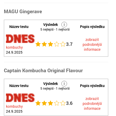
MAGU Gingerave
Výsledek
i
Název testu
Popis výsledku
5 nejlepší - 1 nejhorší
Test
zobrazit
3.7
podrobnější
kombuchy
informace
24.9.2025
Captain Kombucha Original Flavour
Výsledek
i
Název testu
Popis výsledku
5 nejlepší - 1 nejhorší
Test
zobrazit
3.6
podrobnější
kombuchy
informace
24.9.2025