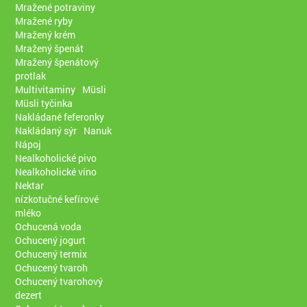
Mražené potraviny
Mražené ryby
Mražený krém
Mražený špenát
Mražený špenátový
protlak
Multivitaminy
Müsli
Müsli tyčinka
Nakládané feferonky
Nakládaný sýr
Nanuk
Nápoj
Nealkoholické pivo
Nealkoholické víno
Nektar
nízkotučné kefírové
mléko
Ochucená voda
Ochucený jogurt
Ochucený termix
Ochucený tvaroh
Ochucený tvarohový
dezert