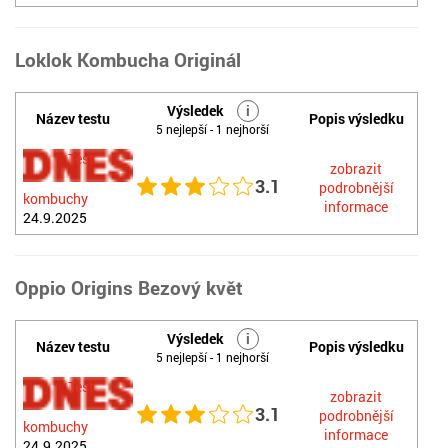
Loklok Kombucha Originál
Výsledek
i
Název testu
Popis výsledku
5 nejlepší - 1 nejhorší
Test
zobrazit
3.1
podrobnější
kombuchy
informace
24.9.2025
Oppio Origins Bezový květ
Výsledek
i
Název testu
Popis výsledku
5 nejlepší - 1 nejhorší
Test
zobrazit
3.1
podrobnější
kombuchy
informace
24.9.2025