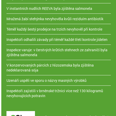
V instantních nudlích REEVA byla zjištěna salmonela
Mražená žabí stehýnka nevyhověla kvůli reziduím antibiotik
Téměř každý šestý prodejce na trzích nevyhověl při kontrole
Inspektoři odhalili závady při téměř každé třetí kontrole jídelen
Inspekce varuje: v čerstvých krůtích stehnech ze zahraničí byla
zjištěna salmonela
V konzervovaných párcích z Nizozemska byla zjištěna
nedeklarovaná sója
Uzenáři uspěli ve sporu o názvy masných výrobků
Inspektoři zajistili v brněnské tržnici více než 130 kilogramů
nevyhovujících potravin