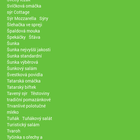
Svíčková omáčka
sýr Cottage
Sýr Mozzarella
Sýry
Šlehačka ve spreji
Špaldová mouka
Špekáčky
Šťáva
Šunka
Šunka nejvyšší jakosti
Šunka standardní
Šunka výběrová
Šunkový salám
Švestková povidla
Tatarská omáčka
Tatarský biftek
Tavený sýr
Těstoviny
tradiční pomazánkové
Trvanlivé polotučné
mléko
Tuňák
Tuňákový salát
Turistický salám
Tvaroh
Tyčinka s ořechy a