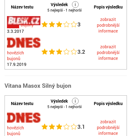
Výsledek
i
Název testu
Popis výsledku
5 nejlepší - 1 nejhorší
Hovězí
zobrazit
3
bujóny
podrobnější
informace
3.3.2017
Test
zobrazit
3.2
podrobnější
hovězích
informace
bujonů
17.9.2019
Vitana Masox Silný bujon
Výsledek
i
Název testu
Popis výsledku
5 nejlepší - 1 nejhorší
Test
zobrazit
3.1
podrobnější
hovězích
informace
bujonů