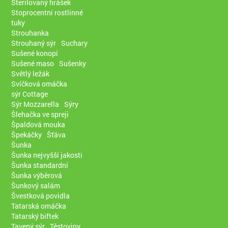
Sterilovaný hrášek
Stoprocentní rostlinné
tuky
Strouhanka
Strouhaný sýr
Suchary
Sušené konopí
Sušené maso
Sušenky
Světlý ležák
Svíčková omáčka
sýr Cottage
Sýr Mozzarella
Sýry
Šlehačka ve spreji
Špaldová mouka
Špekáčky
Šťáva
Šunka
Šunka nejvyšší jakosti
Šunka standardní
Šunka výběrová
Šunkový salám
Švestková povidla
Tatarská omáčka
Tatarský biftek
Tavený sýr
Těstoviny