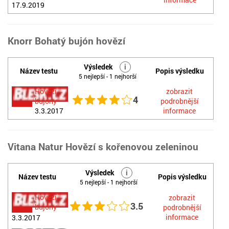
17.9.2019
Knorr Bohatý bujón hovězí
Výsledek
i
Název testu
Popis výsledku
5 nejlepší - 1 nejhorší
Hovězí
zobrazit
4
bujóny
podrobnější
3.3.2017
informace
Vitana Natur Hovězí s kořenovou zeleninou
Výsledek
i
Název testu
Popis výsledku
5 nejlepší - 1 nejhorší
Hovězí
zobrazit
3.5
bujóny
podrobnější
informace
3.3.2017