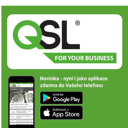
Novinka - nyní i jako aplikace
zdarma do Vašeho telefonu