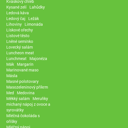
Kváskový chléb
Kysané zelí
Lahůdky
Ledová káva
Ledový čaj
Ležák
Lihoviny
Limonáda
Lískové ořechy
Listové těsto
Lněné semínko
Lovecký salám
Luncheon meat
Lunchmeat
Majonéza
Mák
Margarín
Marinované maso
Másla
Masné polotovary
Masozeleninový příkrm
Med
Medovina
Měkký salám
Meruňky
míchaný nápoj z ovoce a
syrovátky
Mléčná čokoláda s
oříšky
Mléčný nápoj