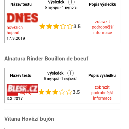
Výsledek
i
Název testu
Popis výsledku
5 nejlepší - 1 nejhorší
Test
zobrazit
3.5
podrobnější
hovězích
informace
bujonů
17.9.2019
Alnatura Rinder Bouillon de boeuf
Výsledek
i
Název testu
Popis výsledku
5 nejlepší - 1 nejhorší
Hovězí
zobrazit
3.5
bujóny
podrobnější
informace
3.3.2017
Vitana Hovězí bujón