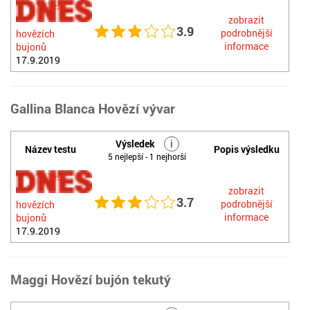
Test
zobrazit
3.9
podrobnější
hovězích
informace
bujonů
17.9.2019
Gallina Blanca Hovězí vývar
Výsledek
i
Název testu
Popis výsledku
5 nejlepší - 1 nejhorší
Test
zobrazit
3.7
podrobnější
hovězích
informace
bujonů
17.9.2019
Maggi Hovězí bujón tekutý