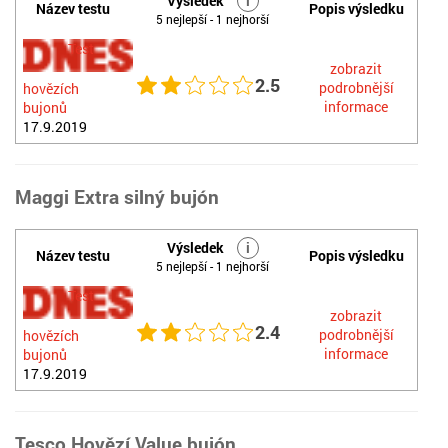
Výsledek
i
Název testu
Popis výsledku
5 nejlepší - 1 nejhorší
Test
zobrazit
2.5
podrobnější
hovězích
informace
bujonů
17.9.2019
Maggi Extra silný bujón
Výsledek
i
Název testu
Popis výsledku
5 nejlepší - 1 nejhorší
Test
zobrazit
2.4
podrobnější
hovězích
informace
bujonů
17.9.2019
Tesco Hovězí Value bujón