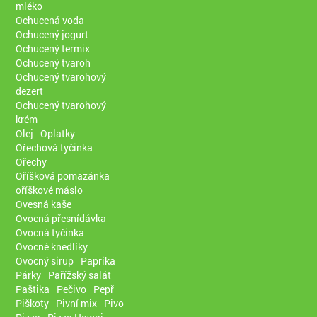
mléko
Ochucená voda
Ochucený jogurt
Ochucený termix
Ochucený tvaroh
Ochucený tvarohový
dezert
Ochucený tvarohový
krém
Olej
Oplatky
Ořechová tyčinka
Ořechy
Oříšková pomazánka
oříškové máslo
Ovesná kaše
Ovocná přesnídávka
Ovocná tyčinka
Ovocné knedlíky
Ovocný sirup
Paprika
Párky
Pařížský salát
Paštika
Pečivo
Pepř
Piškoty
Pivní mix
Pivo