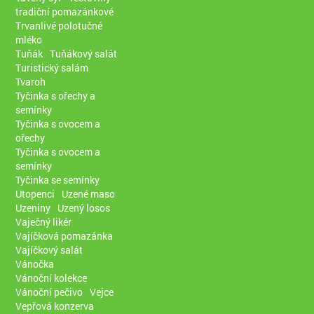
tradiční pomazánkové
Trvanlivé polotučné
mléko
Tuňák
Tuňákový salát
Turistický salám
Tvaroh
Tyčinka s ořechy a
semínky
Tyčinka s ovocem a
ořechy
Tyčinka s ovocem a
semínky
Tyčinka se semínky
Utopenci
Uzené maso
Uzeniny
Uzený losos
Vaječný likér
Vajíčková pomazánka
Vajíčkový salát
Vánočka
Vánoční kolekce
Vánoční pečivo
Vejce
Vepřová konzerva