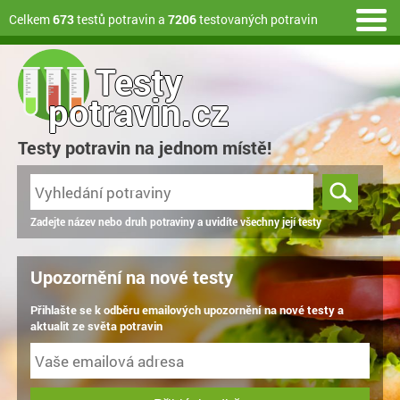
Celkem
673
testů potravin a
7206
testovaných potravin
Testy
potravin.cz
Testy potravin na jednom místě!
Zadejte název nebo druh potraviny a uvidíte všechny její testy
Upozornění na nové testy
Přihlašte se k odběru emailových upozornění na nové testy a
aktualit ze světa potravin