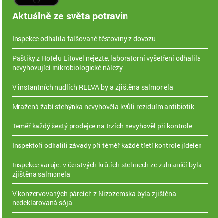
Aktuálně ze světa potravin
Inspekce odhalila falšované těstoviny z dovozu
Paštiky z Hotelu Litovel nejezte, laboratorní vyšetření odhalila
nevyhovující mikrobiologické nálezy
V instantních nudlích REEVA byla zjištěna salmonela
Mražená žabí stehýnka nevyhověla kvůli reziduím antibiotik
Téměř každý šestý prodejce na trzích nevyhověl při kontrole
Inspektoři odhalili závady při téměř každé třetí kontrole jídelen
Inspekce varuje: v čerstvých krůtích stehnech ze zahraničí byla
zjištěna salmonela
V konzervovaných párcích z Nizozemska byla zjištěna
nedeklarovaná sója