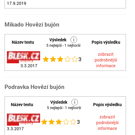
17.9.2019
Mikado Hovězí bujón
Výsledek
i
Název testu
Popis výsledku
5 nejlepší - 1 nejhorší
Hovězí
zobrazit
3
bujóny
podrobnější
3.3.2017
informace
Podravka Hovězí bujón
Výsledek
i
Název testu
Popis výsledku
5 nejlepší - 1 nejhorší
Hovězí
zobrazit
3
bujóny
podrobnější
informace
3.3.2017