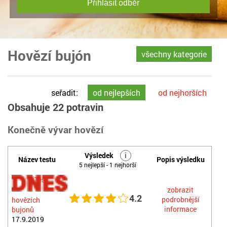
Přihlásit odběr
Hovězí bujón
všechny kategorie
seřadit:
od nejlepších
od nejhorších
Obsahuje 22 potravin
Konečně vývar hovězí
Výsledek
i
Název testu
Popis výsledku
5 nejlepší - 1 nejhorší
Test
zobrazit
4.2
podrobnější
hovězích
informace
bujonů
17.9.2019