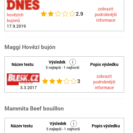
Test
zobrazit
2.9
podrobnější
hovězích
informace
bujonů
17.9.2019
Maggi Hovězí bujón
Výsledek
i
Název testu
Popis výsledku
5 nejlepší - 1 nejhorší
Hovězí
zobrazit
3
bujóny
podrobnější
3.3.2017
informace
Mammita Beef bouillon
Výsledek
i
Název testu
Popis výsledku
5 nejlepší - 1 nejhorší