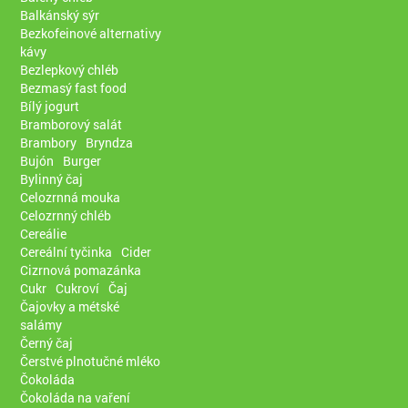
Balkánský sýr
Bezkofeinové alternativy
kávy
Bezlepkový chléb
Bezmasý fast food
Bílý jogurt
Bramborový salát
Brambory
Bryndza
Bujón
Burger
Bylinný čaj
Celozrnná mouka
Celozrnný chléb
Cereálie
Cereální tyčinka
Cider
Cizrnová pomazánka
Cukr
Cukroví
Čaj
Čajovky a métské
salámy
Černý čaj
Čerstvé plnotučné mléko
Čokoláda
Čokoláda na vaření