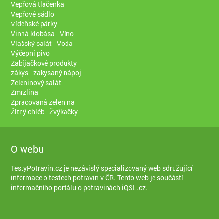
Vepřová tlačenka
Vepřové sádlo
Vídeňské párky
Vinná klobása
Víno
Vlašský salát
Voda
Výčepní pivo
Zabíjačkové produkty
zákys
zakysaný nápoj
Zeleninový salát
Zmrzlina
Zpracovaná zelenina
Žitný chléb
Žvýkačky
O webu
TestyPotravin.cz je nezávislý specializovaný web sdružující
informace o testech potravin v ČR. Tento web je součástí
informačního portálu o potravinách iQSL.cz
.