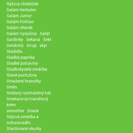
Rýžový chlebíček
Salám Herkules
Salám Junior
Salám Poličan
Salám Uherák
Salám Vysočina
Salát
Sardinky
Sekaná
Sekt
Sendviče
Sirup
skyr
Sladidla
Sladká paprika
Sladké potraviny
Sladkokyselá omáčka
Slané pochutiny
Smažené hranolky
Směs
Směsný roztíratelný tuk
Smetanový/tvarohový
krém
smoothie
Snack
Sójová omáčka a
ochucovadlo
Sterilované okurky