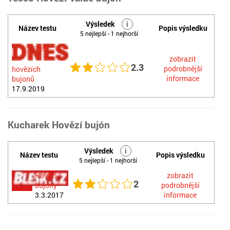
Výsledek
i
Název testu
Popis výsledku
5 nejlepší - 1 nejhorší
Test
zobrazit
2.3
podrobnější
hovězích
informace
bujonů
17.9.2019
Kucharek Hovězí bujón
Výsledek
i
Název testu
Popis výsledku
5 nejlepší - 1 nejhorší
Hovězí
zobrazit
2
bujóny
podrobnější
3.3.2017
informace