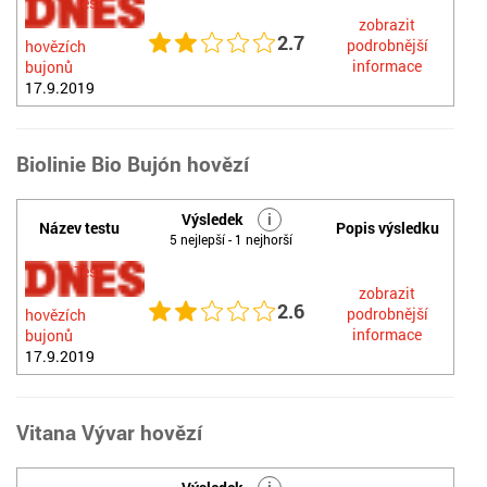
Test
zobrazit
2.7
podrobnější
hovězích
informace
bujonů
17.9.2019
Biolinie Bio Bujón hovězí
Výsledek
i
Název testu
Popis výsledku
5 nejlepší - 1 nejhorší
Test
zobrazit
2.6
podrobnější
hovězích
informace
bujonů
17.9.2019
Vitana Vývar hovězí