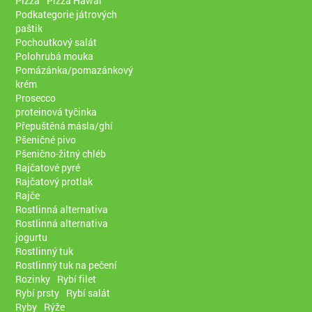
Pizza
Pizza Hawai
Podkategorie játrových
paštik
Pochoutkový salát
Polohrubá mouka
Pomázánka/pomazánkový
krém
Prosecco
proteinová tyčinka
Přepuštěná másla/ghí
Pšeničné pivo
Pšenično-žitný chléb
Rajčatové pyré
Rajčatový protlak
Rajče
Rostlinná alternativa
Rostlinná alternativa
jogurtu
Rostlinný tuk
Rostlinný tuk na pečení
Rozinky
Rybí filet
Rybí prsty
Rybí salát
Ryby
Rýže