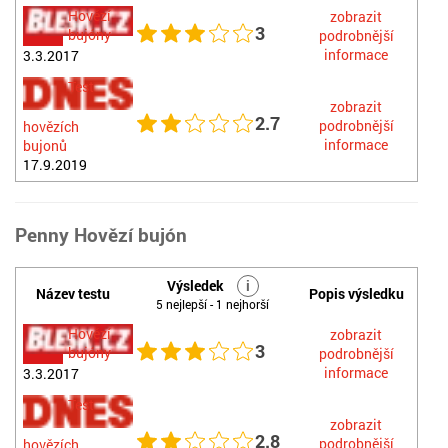
Hovězí
zobrazit
3
bujóny
podrobnější
informace
3.3.2017
Test
zobrazit
2.7
podrobnější
hovězích
informace
bujonů
17.9.2019
Penny Hovězí bujón
Výsledek
i
Název testu
Popis výsledku
5 nejlepší - 1 nejhorší
Hovězí
zobrazit
3
bujóny
podrobnější
informace
3.3.2017
Test
zobrazit
2.8
podrobnější
hovězích