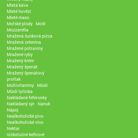
Mletá káva
Mleté hovězí
Mleté maso
Mořské plody
Mošt
Mozzarella
Mražená šunková pizza
Mražená zelenina
Mražené potraviny
Mražené ryby
Mražený krém
Mražený špenát
Mražený špenátový
protlak
Multivitaminy
Müsli
Müsli tyčinka
Nakládané feferonky
Nakládaný sýr
Nanuk
Nápoj
Nealkoholické pivo
Nealkoholické víno
Nektar
nízkotučné kefírové