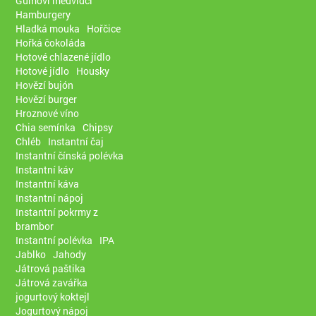
Gumoví medvídci
Hamburgery
Hladká mouka
Hořčice
Hořká čokoláda
Hotové chlazené jídlo
Hotové jídlo
Housky
Hovězí bujón
Hovězí burger
Hroznové víno
Chia semínka
Chipsy
Chléb
Instantní čaj
Instantní čínská polévka
Instantní káv
Instantní káva
Instantní nápoj
Instantní pokrmy z
brambor
Instantní polévka
IPA
Jablko
Jahody
Játrová paštika
Játrová zavářka
jogurtový koktejl
Jogurtový nápoj