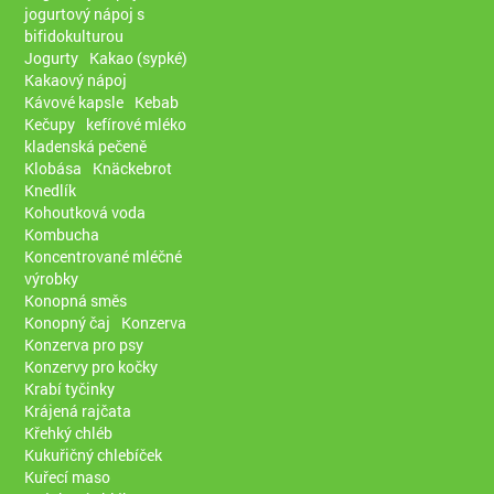
jogurtový nápoj s
bifidokulturou
Jogurty
Kakao (sypké)
Kakaový nápoj
Kávové kapsle
Kebab
Kečupy
kefírové mléko
kladenská pečeně
Klobása
Knäckebrot
Knedlík
Kohoutková voda
Kombucha
Koncentrované mléčné
výrobky
Konopná směs
Konopný čaj
Konzerva
Konzerva pro psy
Konzervy pro kočky
Krabí tyčinky
Krájená rajčata
Křehký chléb
Kukuřičný chlebíček
Kuřecí maso