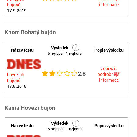
informace
bujonů
17.9.2019
Knorr Bohatý bujón
Výsledek
i
Název testu
Popis výsledku
5 nejlepší - 1 nejhorší
Test
zobrazit
2.8
podrobnější
hovězích
informace
bujonů
17.9.2019
Kania Hovězí bujón
Výsledek
i
Název testu
Popis výsledku
5 nejlepší - 1 nejhorší