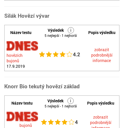
Silák Hovězí vývar
Výsledek
i
Název testu
Popis výsledku
5 nejlepší - 1 nejhorší
Test
zobrazit
4.2
podrobnější
hovězích
informace
bujonů
17.9.2019
Knorr Bio tekutý hovězí základ
Výsledek
i
Název testu
Popis výsledku
5 nejlepší - 1 nejhorší
Test
zobrazit
hovězích
4
podrobnější
bujonů
informace