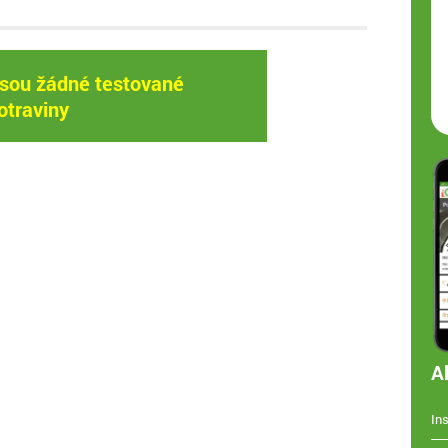
jsou žádné testované
otraviny
A
In