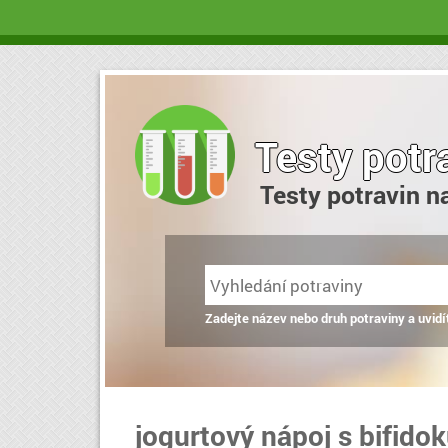
Testy potr
Testy potravin n
Zadejte název nebo druh potraviny a uvidí
jogurtový nápoj s bifido