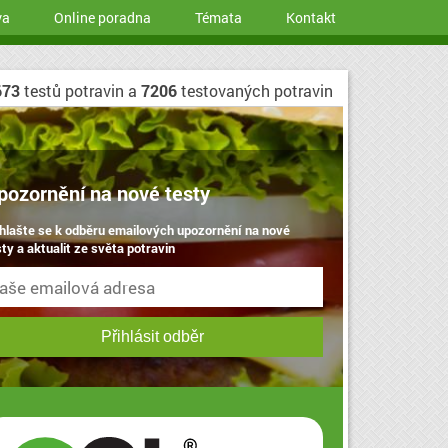
va
Online poradna
Témata
Kontakt
673
testů potravin a
7206
testovaných potravin
pozornění na nové testy
ihlašte se k odběru emailových upozornění na nové
ty a aktualit ze světa potravin
Přihlásit odběr