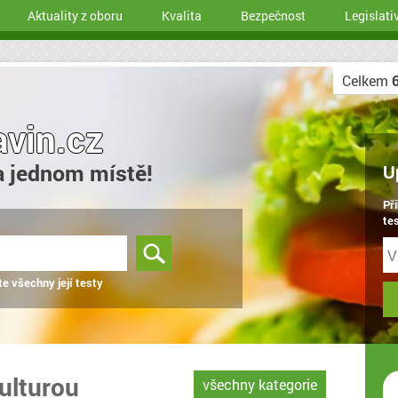
Aktuality z oboru
Kvalita
Bezpečnost
Legislati
Celkem
avin.cz
a jednom místě!
U
Př
tes
te všechny její testy
kulturou
všechny kategorie