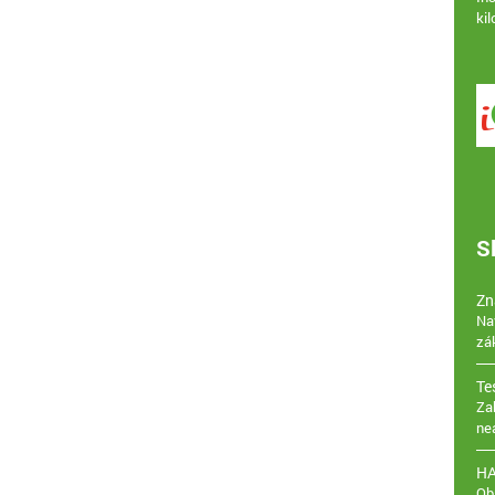
ki
S
Zn
Na
zá
Te
Za
ne
H
Ob