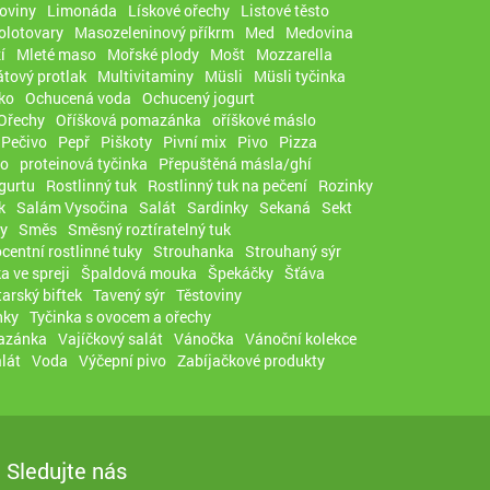
oviny
Limonáda
Lískové ořechy
Listové těsto
olotovary
Masozeleninový příkrm
Med
Medovina
í
Mleté maso
Mořské plody
Mošt
Mozzarella
tový protlak
Multivitaminy
Müsli
Müsli tyčinka
ko
Ochucená voda
Ochucený jogurt
Ořechy
Oříšková pomazánka
oříškové máslo
Pečivo
Pepř
Piškoty
Pivní mix
Pivo
Pizza
co
proteinová tyčinka
Přepuštěná másla/ghí
ogurtu
Rostlinný tuk
Rostlinný tuk na pečení
Rozinky
k
Salám Vysočina
Salát
Sardinky
Sekaná
Sekt
y
Směs
Směsný roztíratelný tuk
centní rostlinné tuky
Strouhanka
Strouhaný sýr
a ve spreji
Špaldová mouka
Špekáčky
Šťáva
tarský biftek
Tavený sýr
Těstoviny
nky
Tyčinka s ovocem a ořechy
azánka
Vajíčkový salát
Vánočka
Vánoční kolekce
lát
Voda
Výčepní pivo
Zabíjačkové produkty
Sledujte nás