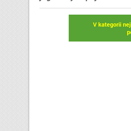
V kategorii ne
p