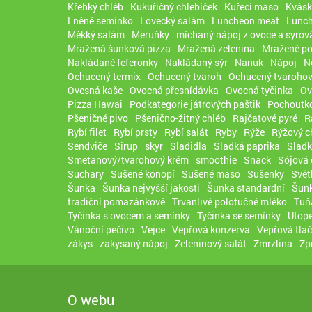
Křehký chléb
Kukuřičný chlebíček
Kuřecí maso
Kvásk
Lněné semínko
Lovecký salám
Luncheon meat
Lunc
Měkký salám
Meruňky
míchaný nápoj z ovoce a syrov
Mražená šunková pizza
Mražená zelenina
Mražené po
Nakládané feferonky
Nakládaný sýr
Nanuk
Nápoj
N
Ochucený termix
Ochucený tvaroh
Ochucený tvarohov
Ovesná kaše
Ovocná přesnídávka
Ovocná tyčinka
Ov
Pizza Hawai
Podkategorie játrových paštik
Pochoutko
Pšeničné pivo
Pšenično-žitný chléb
Rajčatové pyré
R
Rybí filet
Rybí prsty
Rybí salát
Ryby
Rýže
Rýžový c
Sendviče
Sirup
skyr
Sladidla
Sladká paprika
Sladk
Smetanový/tvarohový krém
smoothie
Snack
Sójová
Suchary
Sušené konopí
Sušené maso
Sušenky
Svět
Šunka
Šunka nejvyšší jakosti
Šunka standardní
Šunk
tradiční pomazánkové
Trvanlivé polotučné mléko
Tuň
Tyčinka s ovocem a semínky
Tyčinka se semínky
Utope
Vánoční pečivo
Vejce
Vepřová konzerva
Vepřová tla
zákys
zakysaný nápoj
Zeleninový salát
Zmrzlina
Zp
O webu