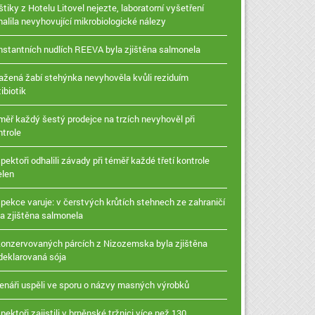
tiky z Hotelu Litovel nejezte, laboratorní vyšetření
halila nevyhovující mikrobiologické nálezy
instantních nudlích REEVA byla zjištěna salmonela
ažená žabí stehýnka nevyhověla kvůli reziduím
ibiotik
měř každý šestý prodejce na trzích nevyhověl při
ntrole
pektoři odhalili závady při téměř každé třetí kontrole
elen
spekce varuje: v čerstvých krůtích stehnech ze zahraničí
la zjištěna salmonela
konzervovaných párcích z Nizozemska byla zjištěna
deklarovaná sója
enáři uspěli ve sporu o názvy masných výrobků
pektoři zajistili v brněnské tržnici více než 130