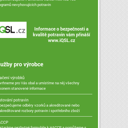
logramů nevyhovujících potravin
Informace o bezpečnosti a
kvalitě potravin vám přináší
www.iQSL.cz
lužby pro výrobce
ačení výrobků
vrhneme pro Vás obal a umístíme na něj všechny
konem stanovené informace
stování potravin
bezpečujeme odběry vzorků a akreditované nebo
akreditované rozbory potravin i spotřebního zboží
ACCP
staráme nezbytné formuláře k HACCP a pomůžeme s