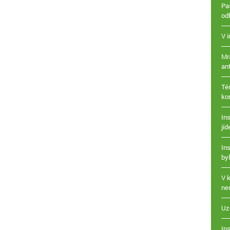
Paš
od
V 
Mr
ant
Té
ko
Ins
jíd
In
by
V 
ne
Uz
Ins