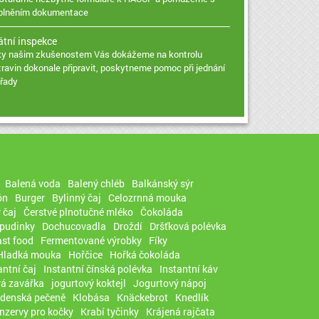
plněním dokumentace
átní inspekce
ky našim zkušenostem Vás dokážeme na kontrolu
travin dokonale připravit, poskytneme pomoc při jednání
úřady
Balená voda
Balený chléb
Balkánský sýr
ón
Burger
Bylinný čaj
Celozrnná mouka
 čaj
Čerstvé plnotučné mléko
Čokoláda
 pudinky
Dochucovadla
Droždí
Dršťková polévka
ast food
Fermentované výrobky
Fíky
Hladká mouka
Hořčice
Hořká čokoláda
antní čaj
Instantní čínská polévka
Instantní káv
vá zavářka
jogurtový koktejl
Jogurtový nápoj
adenská pečeně
Klobása
Knäckebrot
Knedlík
nzervy pro kočky
Krabí tyčinky
Krájená rajčata