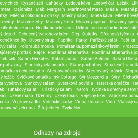
ový chléb
Kysané zelí
Lahůdky
Ledová káva
Ledový čaj
Ležák
Lih
hmeat
Majonéza
Mák
Margarín
Marinované maso
Másla
Masné p
átky
Mléčná čokoláda s oříšky
Mléčný nápoj
Mletá káva
Mleté hověz
traviny
Mražené ryby
Mražený krém
Mražený špenát
Mražený špená
ealkoholické pivo
Nealkoholické víno
Nektar
nízkotučné kefírové mlé
ý dezert
Ochucený tvarohový krém
Olej
Oplatky
Ořechová tyčinka
ocné knedlíky
Ovocný sirup
Paprika
Párky
Pařížský salát
Paštika
vý salát
Polohrubá mouka
Pomázánka/pomazánkový krém
Prosec
ajčatový protlak
Rajče
Rostlinná alternativa
Rostlinná alternativa j
hlebíček
Salám Herkules
Salám Junior
Salám Poličan
Salám Uherá
é potraviny
Sladkokyselá omáčka
Slané pochutiny
Smažené hranolk
 omáčka a ochucovadlo
Sterilované okurky
Sterilovaný hrášek
Stopro
lý ležák
Svíčková omáčka
sýr Cottage
Sýr Mozzarella
Sýry
Šlehačk
a výběrová
Šunkový salám
Švestková povidla
Tatarská omáčka
Ta
ák
Tuňákový salát
Turistický salám
Tvaroh
Tyčinka s ořechy a semí
nci
Uzené maso
Uzeniny
Uzený losos
Vaječný likér
Vajíčková pom
čenka
Vepřové sádlo
Vídeňské párky
Vinná klobása
Víno
Vlašský sa
racovaná zelenina
Žitný chléb
Žvýkačky
Odkazy na zdroje