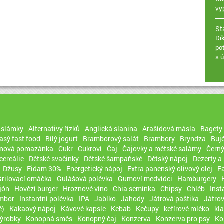
vy
St
Dí
po
s 
, slámky
Alternativy řízků
Anglická slanina
Arašídová másla
Bagety
sý fast food
Bílý jogurt
Bramborový salát
Brambory
Bryndza
Buj
rnová pomazánka
Cukr
Cukroví
Čaj
Čajovky a métské salámy
Černý
cereálie
Dětské svačinky
Dětské šampaňské
Dětský nápoj
Dezerty a
Džusy
Eidam 30%
Energetický nápoj
Extra panenský olivový olej
F
Grilovací omáčka
Gulášová polévka
Gumoví medvídci
Hamburgery
jón
Hovězí burger
Hroznové víno
Chia semínka
Chipsy
Chléb
Inst
ambor
Instantní polévka
IPA
Jablko
Jahody
Játrová paštika
Játro
é)
Kakaový nápoj
Kávové kapsle
Kebab
Kečupy
kefírové mléko
kl
výrobky
Konopná směs
Konopný čaj
Konzerva
Konzerva pro psy
Ko