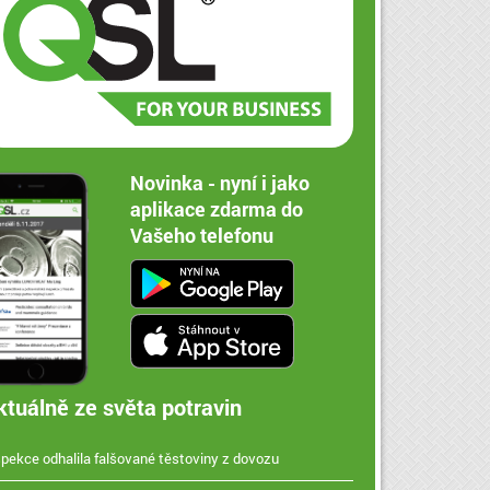
Novinka - nyní i jako
aplikace zdarma do
Vašeho telefonu
ktuálně ze světa potravin
spekce odhalila falšované těstoviny z dovozu