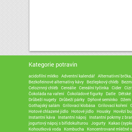
Kategorie potravin
acidofilní mléko
Adventní kalendář
Alternativní brčka
Bezkofeinové alternativy kávy
Bezlepkový chléb
Bezma
Celozrnný chléb
Cereálie
Cereální tyčinka
Cider
Ciz
Čokoláda na vaření
Čokoládové figurky
Datle
Dětské 
Drůbeží nugety
Drůbeží párky
Dýňové semínko
Džem
Gothajský salám
Grilovací klobása
Grilovací koření
Hotové chlazené jídlo
Hotové jídlo
Housky
Hovězí bu
Instantní káva
Instantní nápoj
Instantní pokrmy z br
jogurtový nápoj s bifidokulturou
Jogurty
Kakao (sypk
Kohoutková voda
Kombucha
Koncentrované mléčné 