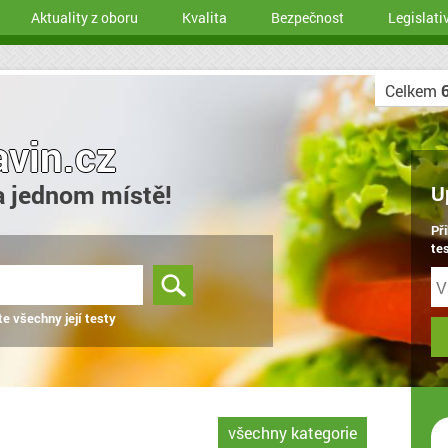
Aktuality z oboru
Kvalita
Bezpečnost
Legislati
Celkem
avin.cz
a jednom místě!
U
Př
tes
te všechny její testy
všechny kategorie