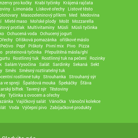
nzervy pro kočky
Krabí tyčinky
Krájená rajčata
oviny
Limonáda
Lískové ořechy
Listové těsto
olotovary
Masozeleninový příkrm
Med
Medovina
í
Mleté maso
Mořské plody
Mošt
Mozzarella
tový protlak
Multivitaminy
Müsli
Müsli tyčinka
ko
Ochucená voda
Ochucený jogurt
Ořechy
Oříšková pomazánka
oříškové máslo
Pečivo
Pepř
Piškoty
Pivní mix
Pivo
Pizza
co
proteinová tyčinka
Přepuštěná másla/ghí
ogurtu
Rostlinný tuk
Rostlinný tuk na pečení
Rozinky
k
Salám Vysočina
Salát
Sardinky
Sekaná
Sekt
y
Směs
Směsný roztíratelný tuk
centní rostlinné tuky
Strouhanka
Strouhaný sýr
a ve spreji
Špaldová mouka
Špekáčky
Šťáva
tarský biftek
Tavený sýr
Těstoviny
nky
Tyčinka s ovocem a ořechy
azánka
Vajíčkový salát
Vánočka
Vánoční kolekce
lát
Voda
Výčepní pivo
Zabíjačkové produkty