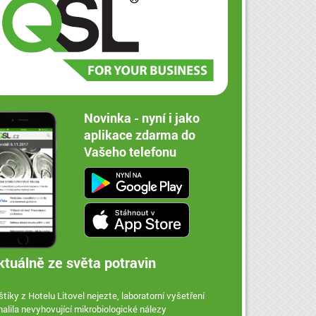
Novinka - nyní i jako
aplikace zdarma do
Vašeho telefonu
ktuálně ze světa potravin
tiky z Hotelu Litovel nejezte, laboratorní vyšetření
halila nevyhovující mikrobiologické nálezy