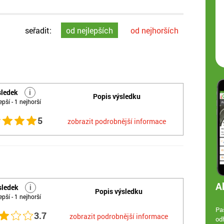
seřadit:
od nejlepších
od nejhorších
sledek
i
Popis výsledku
epší - 1 nejhorší
5
zobrazit podrobnější informace
A
sledek
i
Popis výsledku
epší - 1 nejhorší
Paš
3.7
zobrazit podrobnější informace
od