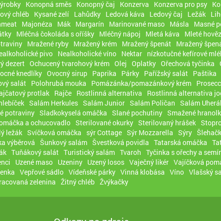
výrobky
Konopná směs
Konopný čaj
Konzerva
Konzerva pro psy
Ko
ový chléb
Kysané zelí
Lahůdky
Ledová káva
Ledový čaj
Ležák
Lih
hmeat
Majonéza
Mák
Margarín
Marinované maso
Másla
Masné p
átky
Mléčná čokoláda s oříšky
Mléčný nápoj
Mletá káva
Mleté hověz
traviny
Mražené ryby
Mražený krém
Mražený špenát
Mražený špená
ealkoholické pivo
Nealkoholické víno
Nektar
nízkotučné kefírové mlé
ý dezert
Ochucený tvarohový krém
Olej
Oplatky
Ořechová tyčinka
ocné knedlíky
Ovocný sirup
Paprika
Párky
Pařížský salát
Paštika
vý salát
Polohrubá mouka
Pomázánka/pomazánkový krém
Prosec
ajčatový protlak
Rajče
Rostlinná alternativa
Rostlinná alternativa j
hlebíček
Salám Herkules
Salám Junior
Salám Poličan
Salám Uherá
é potraviny
Sladkokyselá omáčka
Slané pochutiny
Smažené hranolk
 omáčka a ochucovadlo
Sterilované okurky
Sterilovaný hrášek
Stopro
lý ležák
Svíčková omáčka
sýr Cottage
Sýr Mozzarella
Sýry
Šlehačk
a výběrová
Šunkový salám
Švestková povidla
Tatarská omáčka
Ta
ák
Tuňákový salát
Turistický salám
Tvaroh
Tyčinka s ořechy a semí
nci
Uzené maso
Uzeniny
Uzený losos
Vaječný likér
Vajíčková pom
čenka
Vepřové sádlo
Vídeňské párky
Vinná klobása
Víno
Vlašský sa
racovaná zelenina
Žitný chléb
Žvýkačky