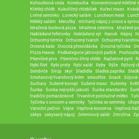
Kohoutková voda
Kombucha
Koncentrované mléčné 
Křehký chléb
Kukuřičný chlebíček
Kuřecí maso
Kvásk
Lněné semínko
Lovecký salám
Luncheon meat
Lunc
Měkký salám
Meruňky
míchaný nápoj z ovoce a syrov
Mražená šunková pizza
Mražená zelenina
Mražené po
Nakládané feferonky
Nakládaný sýr
Nanuk
Nápoj
N
Ochucený termix
Ochucený tvaroh
Ochucený tvarohov
Ovesná kaše
Ovocná přesnídávka
Ovocná tyčinka
Ov
Pizza Hawai
Podkategorie játrových paštik
Pochoutko
Pšeničné pivo
Pšenično-žitný chléb
Rajčatové pyré
R
Rybí filet
Rybí prsty
Rybí salát
Ryby
Rýže
Rýžový c
Sendviče
Sirup
skyr
Sladidla
Sladká paprika
Sladk
Smetanový/tvarohový krém
smoothie
Snack
Sójová
Suchary
Sušené konopí
Sušené maso
Sušenky
Svět
Šunka
Šunka nejvyšší jakosti
Šunka standardní
Šunk
tradiční pomazánkové
Trvanlivé polotučné mléko
Tuň
Tyčinka s ovocem a semínky
Tyčinka se semínky
Utope
Vánoční pečivo
Vejce
Vepřová konzerva
Vepřová tla
zákys
zakysaný nápoj
Zeleninový salát
Zmrzlina
Zp