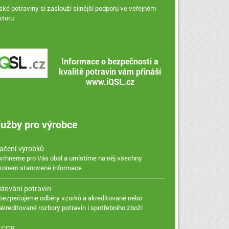
ské potraviny si zaslouží silnější podporu ve veřejném
ktoru
Informace o bezpečnosti a
kvalitě potravin vám přináší
www.iQSL.cz
lužby pro výrobce
ačení výrobků
vrhneme pro Vás obal a umístíme na něj všechny
konem stanovené informace
stování potravin
bezpečujeme odběry vzorků a akreditované nebo
akreditované rozbory potravin i spotřebního zboží
ACCP