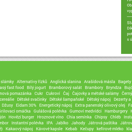
Ob
vy
St
Dí
po
s 
, slámky
Alternativy řízků
Anglická slanina
Arašídová másla
Bagety
sý fast food
Bílý jogurt
Bramborový salát
Brambory
Bryndza
Buj
rnová pomazánka
Cukr
Cukroví
Čaj
Čajovky a métské salámy
Černý
cereálie
Dětské svačinky
Dětské šampaňské
Dětský nápoj
Dezerty a
Džusy
Eidam 30%
Energetický nápoj
Extra panenský olivový olej
F
Grilovací omáčka
Gulášová polévka
Gumoví medvídci
Hamburgery
jón
Hovězí burger
Hroznové víno
Chia semínka
Chipsy
Chléb
Inst
ambor
Instantní polévka
IPA
Jablko
Jahody
Játrová paštika
Játro
é)
Kakaový nápoj
Kávové kapsle
Kebab
Kečupy
kefírové mléko
kl