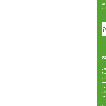
Če
se
S
Zn
Na
zá
Te
Za
ne
H