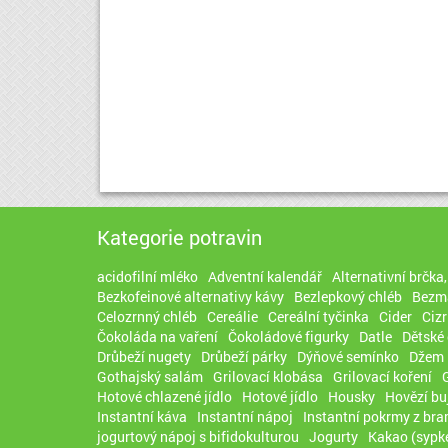
Kategorie potravin
acidofilní mléko
Adventní kalendář
Alternativní brčka
Bezkofeinové alternativy kávy
Bezlepkový chléb
Bezma
Celozrnný chléb
Cereálie
Cereální tyčinka
Cider
Ciz
Čokoláda na vaření
Čokoládové figurky
Datle
Dětské 
Drůbeží nugety
Drůbeží párky
Dýňové semínko
Džem
Gothajský salám
Grilovací klobása
Grilovací koření
Hotové chlazené jídlo
Hotové jídlo
Housky
Hovězí bu
Instantní káva
Instantní nápoj
Instantní pokrmy z br
jogurtový nápoj s bifidokulturou
Jogurty
Kakao (sypk