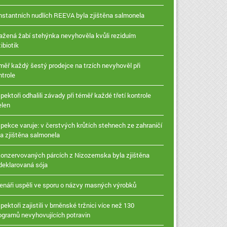
instantních nudlích REEVA byla zjištěna salmonela
ažená žabí stehýnka nevyhověla kvůli reziduím
ibiotik
měř každý šestý prodejce na trzích nevyhověl při
ntrole
pektoři odhalili závady při téměř každé třetí kontrole
elen
spekce varuje: v čerstvých krůtích stehnech ze zahraničí
la zjištěna salmonela
konzervovaných párcích z Nizozemska byla zjištěna
deklarovaná sója
enáři uspěli ve sporu o názvy masných výrobků
pektoři zajistili v brněnské tržnici více než 130
logramů nevyhovujících potravin