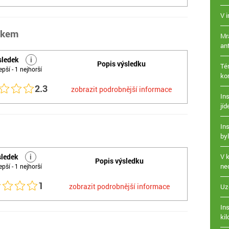
V 
ekem
Mr
ant
sledek
i
Popis výsledku
Té
epší - 1 nejhorší
ko
2.3
zobrazit podrobnější informace
Ins
jíd
In
by
sledek
i
V 
Popis výsledku
ne
epší - 1 nejhorší
1
zobrazit podrobnější informace
Uz
Ins
ki