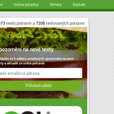
va
Online poradna
Témata
Kontakt
673
testů potravin a
7206
testovaných potravin
pozornění na nové testy
ihlašte se k odběru emailových upozornění na nové
ty a aktualit ze světa potravin
Přihlásit odběr