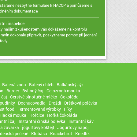
staráme nezbytné formuláře k HACCP a pomůžeme s
plněním dokumentace
átní inspekce
ky našim zkušenostem Vás dokážeme na kontrolu
travin dokonale připravit, poskytneme pomoc při jednání
úřady
Balená voda
Balený chléb
Balkánský sýr
ón
Burger
Bylinný čaj
Celozrnná mouka
 čaj
Čerstvé plnotučné mléko
Čokoláda
 pudinky
Dochucovadla
Droždí
Dršťková polévka
ast food
Fermentované výrobky
Fíky
Hladká mouka
Hořčice
Hořká čokoláda
antní čaj
Instantní čínská polévka
Instantní káv
vá zavářka
jogurtový koktejl
Jogurtový nápoj
adenská pečeně
Klobása
Knäckebrot
Knedlík