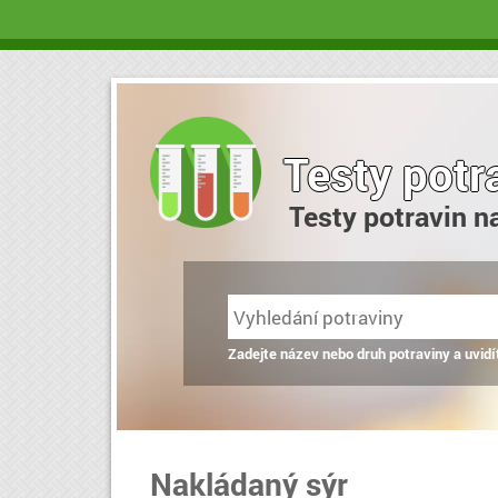
Testy potr
Testy potravin n
Zadejte název nebo druh potraviny a uvidí
Nakládaný sýr