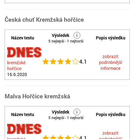
Česká chuť Kremžská hořčice
Výsledek
i
Název testu
Popis výsledku
5 nejlepší - 1 nejhorší
Test
zobrazit
4.1
podrobnější
kremžské
informace
hořčice
16.6.2020
Malva Hořčice kremžská
Výsledek
i
Název testu
Popis výsledku
5 nejlepší - 1 nejhorší
Test
zobrazit
4.1
podrobnější