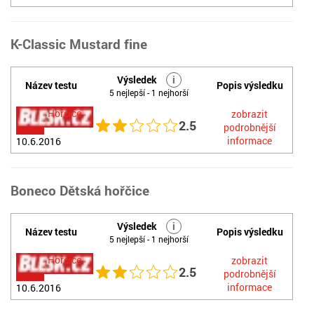
K-Classic Mustard fine
Výsledek
i
Název testu
Popis výsledku
5 nejlepší - 1 nejhorší
Hořčice
zobrazit
2.5
podrobnější
informace
10.6.2016
Boneco Dětská hořčice
Výsledek
i
Název testu
Popis výsledku
5 nejlepší - 1 nejhorší
Hořčice
zobrazit
2.5
podrobnější
informace
10.6.2016