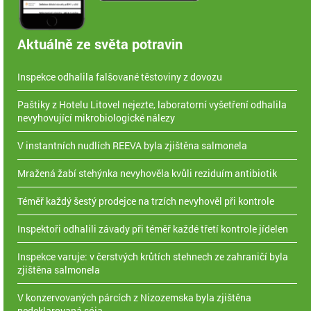
Aktuálně ze světa potravin
Inspekce odhalila falšované těstoviny z dovozu
Paštiky z Hotelu Litovel nejezte, laboratorní vyšetření odhalila
nevyhovující mikrobiologické nálezy
V instantních nudlích REEVA byla zjištěna salmonela
Mražená žabí stehýnka nevyhověla kvůli reziduím antibiotik
Téměř každý šestý prodejce na trzích nevyhověl při kontrole
Inspektoři odhalili závady při téměř každé třetí kontrole jídelen
Inspekce varuje: v čerstvých krůtích stehnech ze zahraničí byla
zjištěna salmonela
V konzervovaných párcích z Nizozemska byla zjištěna
nedeklarovaná sója