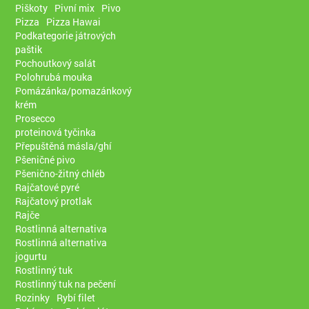
Piškoty
Pivní mix
Pivo
Pizza
Pizza Hawai
Podkategorie játrových
paštik
Pochoutkový salát
Polohrubá mouka
Pomázánka/pomazánkový
krém
Prosecco
proteinová tyčinka
Přepuštěná másla/ghí
Pšeničné pivo
Pšenično-žitný chléb
Rajčatové pyré
Rajčatový protlak
Rajče
Rostlinná alternativa
Rostlinná alternativa
jogurtu
Rostlinný tuk
Rostlinný tuk na pečení
Rozinky
Rybí filet