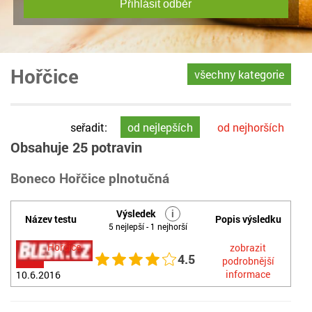
Přihlásit odběr
Hořčice
všechny kategorie
seřadit:
od nejlepších
od nejhorších
Obsahuje 25 potravin
Boneco Hořčice plnotučná
Výsledek
i
Název testu
Popis výsledku
5 nejlepší - 1 nejhorší
Hořčice
zobrazit
4.5
podrobnější
informace
10.6.2016