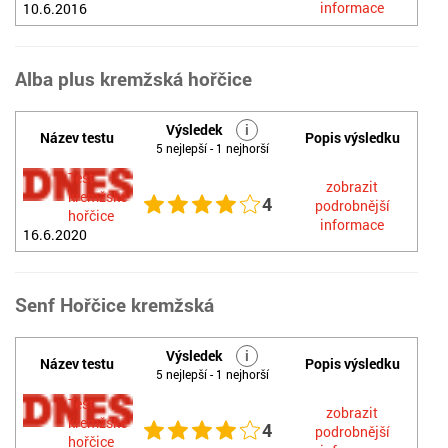
informace
10.6.2016
Alba plus kremžská hořčice
Výsledek
i
Název testu
Popis výsledku
5 nejlepší - 1 nejhorší
Test
zobrazit
kremžské
4
podrobnější
hořčice
informace
16.6.2020
Senf Hořčice kremžská
Výsledek
i
Název testu
Popis výsledku
5 nejlepší - 1 nejhorší
Test
zobrazit
kremžské
4
podrobnější
hořčice