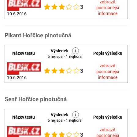
Hořčice
zobrazit
3
podrobnější
informace
10.6.2016
Pikant Hořčice plnotučná
Výsledek
i
Název testu
Popis výsledku
5 nejlepší - 1 nejhorší
Hořčice
zobrazit
3
podrobnější
informace
10.6.2016
Senf Hořčice plnotučná
Výsledek
i
Název testu
Popis výsledku
5 nejlepší - 1 nejhorší
Hořčice
zobrazit
3
podrobnější