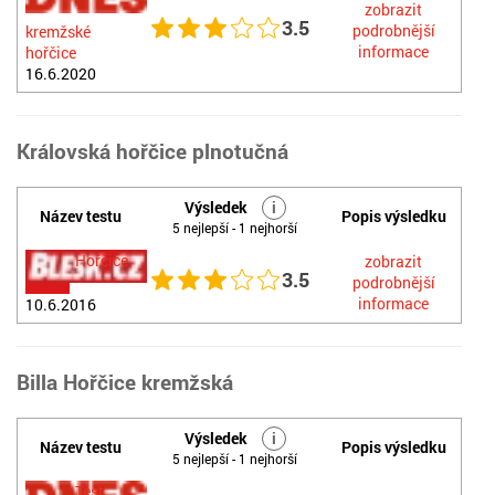
zobrazit
3.5
podrobnější
kremžské
informace
hořčice
16.6.2020
Královská hořčice plnotučná
Výsledek
i
Název testu
Popis výsledku
5 nejlepší - 1 nejhorší
Hořčice
zobrazit
3.5
podrobnější
informace
10.6.2016
Billa Hořčice kremžská
Výsledek
i
Název testu
Popis výsledku
5 nejlepší - 1 nejhorší
Test