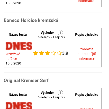
informace
16.6.2020
Boneco Hořčice kremžská
Výsledek
i
Název testu
Popis výsledku
5 nejlepší - 1 nejhorší
Test
zobrazit
3.9
podrobnější
kremžské
informace
hořčice
16.6.2020
Original Kremser Serf
Výsledek
i
Název testu
Popis výsledku
5 nejlepší - 1 nejhorší
Test