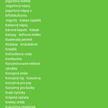
jogurtový koktejl
Jogurtový nápoj
jogurtový nápoj s
bifidokulturou
Jogurty
Kakao (sypké)
Kakaový nápoj
Kávové kapsle
Kebab
Kečupy
kefírové mléko
kladenská pečeně
Klobása
Knäckebrot
Knedlík
Kohoutková voda
Kombucha
Koncentrované mléčné
výrobky
Konopná směs
Konopný čaj
Konzerva
Konzerva pro psy
Konzervy pro kočky
Krabí tyčinky
Krájená rajčata
Křehký chléb
Kukuřičný chlebíček