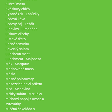
Kuřecí maso
Kváskový chléb
Kysané zelí
Lahůdky
Ledová káva
Ledový čaj
Ležák
Lihoviny
Limonáda
Lískové ořechy
Listové těsto
Lněné semínko
Lovecký salám
Luncheon meat
Lunchmeat
Majonéza
Mák
Margarín
Marinované maso
Másla
Masné polotovary
Masozeleninový příkrm
Med
Medovina
Měkký salám
Meruňky
míchaný nápoj z ovoce a
syrovátky
Mléčná čokoláda s