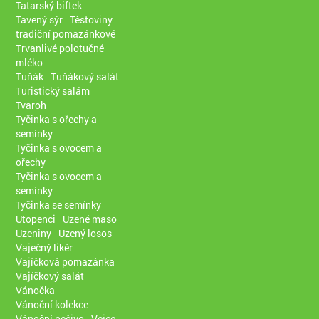
Tatarský biftek
Tavený sýr
Těstoviny
tradiční pomazánkové
Trvanlivé polotučné
mléko
Tuňák
Tuňákový salát
Turistický salám
Tvaroh
Tyčinka s ořechy a
semínky
Tyčinka s ovocem a
ořechy
Tyčinka s ovocem a
semínky
Tyčinka se semínky
Utopenci
Uzené maso
Uzeniny
Uzený losos
Vaječný likér
Vajíčková pomazánka
Vajíčkový salát
Vánočka
Vánoční kolekce
Vánoční pečivo
Vejce