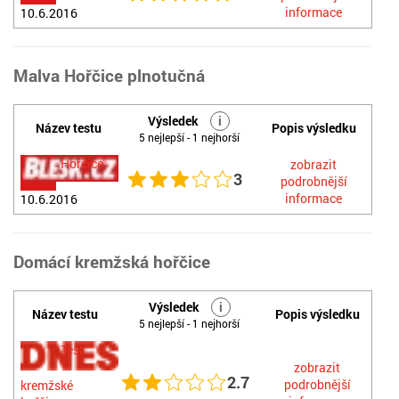
informace
10.6.2016
Malva Hořčice plnotučná
Výsledek
i
Název testu
Popis výsledku
5 nejlepší - 1 nejhorší
Hořčice
zobrazit
3
podrobnější
informace
10.6.2016
Domácí kremžská hořčice
Výsledek
i
Název testu
Popis výsledku
5 nejlepší - 1 nejhorší
Test
zobrazit
2.7
podrobnější
kremžské