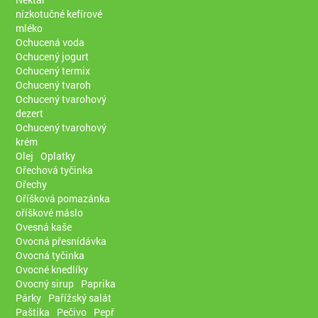
nízkotučné kefírové
mléko
Ochucená voda
Ochucený jogurt
Ochucený termix
Ochucený tvaroh
Ochucený tvarohový
dezert
Ochucený tvarohový
krém
Olej
Oplatky
Ořechová tyčinka
Ořechy
Oříšková pomazánka
oříškové máslo
Ovesná kaše
Ovocná přesnídávka
Ovocná tyčinka
Ovocné knedlíky
Ovocný sirup
Paprika
Párky
Pařížský salát
Paštika
Pečivo
Pepř