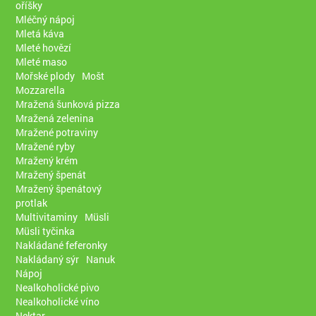
oříšky
Mléčný nápoj
Mletá káva
Mleté hovězí
Mleté maso
Mořské plody
Mošt
Mozzarella
Mražená šunková pizza
Mražená zelenina
Mražené potraviny
Mražené ryby
Mražený krém
Mražený špenát
Mražený špenátový
protlak
Multivitaminy
Müsli
Müsli tyčinka
Nakládané feferonky
Nakládaný sýr
Nanuk
Nápoj
Nealkoholické pivo
Nealkoholické víno
Nektar