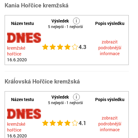
Kania Hořčice kremžská
Výsledek
i
Název testu
Popis výsledku
5 nejlepší - 1 nejhorší
Test
zobrazit
4.3
podrobnější
kremžské
informace
hořčice
16.6.2020
Kráĺovská Hořčice kremžská
Výsledek
i
Název testu
Popis výsledku
5 nejlepší - 1 nejhorší
Test
zobrazit
4.1
podrobnější
kremžské
informace
hořčice
16.6.2020