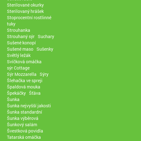
Sterilované okurky
Sterilovaný hrášek
Stoprocentní rostlinné
tuky
Strouhanka
Strouhaný sýr
Suchary
Sušené konopí
Sušené maso
Sušenky
Světlý ležák
Svíčková omáčka
sýr Cottage
Sýr Mozzarella
Sýry
Šlehačka ve spreji
Špaldová mouka
Špekáčky
Šťáva
Šunka
Šunka nejvyšší jakosti
Šunka standardní
Šunka výběrová
Šunkový salám
Švestková povidla
Tatarská omáčka