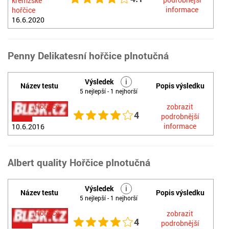
kremžské
informace
hořčice
16.6.2020
Penny Delikatesní hořčice plnotučná
Výsledek
i
Název testu
Popis výsledku
5 nejlepší - 1 nejhorší
Hořčice
zobrazit
4
podrobnější
informace
10.6.2016
Albert quality Hořčice plnotučná
Výsledek
i
Název testu
Popis výsledku
5 nejlepší - 1 nejhorší
Hořčice
zobrazit
4
podrobnější