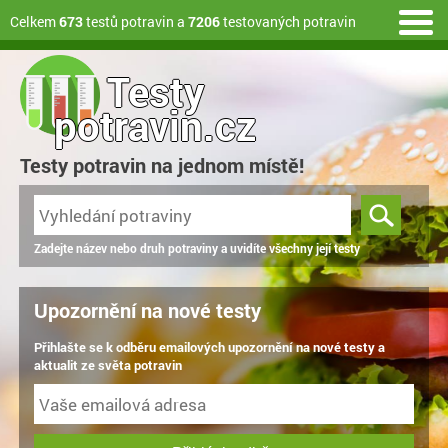
Celkem
673
testů potravin a
7206
testovaných potravin
Testy
potravin.cz
Testy potravin na jednom místě!
Zadejte název nebo druh potraviny a uvidíte všechny její testy
Upozornění na nové testy
Přihlašte se k odběru emailových upozornění na nové testy a
aktualit ze světa potravin