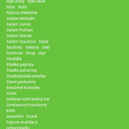
Rybí prsty
Rybí salát
Ryby
Rýže
Rýžový chlebíček
Salám Herkules
Salám Junior
Salám Poličan
Salám Uherák
Salám Vysočina
Salát
Sardinky
Sekaná
Sekt
Sendviče
Sirup
skyr
Sladidla
Sladká paprika
Sladké potraviny
Sladkokyselá omáčka
Slané pochutiny
Smažené hranolky
Směs
Směsný roztíratelný tuk
Smetanový/tvarohový
krém
smoothie
Snack
Sójová omáčka a
ochucovadlo