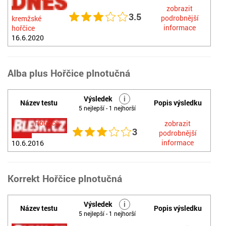
zobrazit
3.5
podrobnější
kremžské
informace
hořčice
16.6.2020
Alba plus Hořčice plnotučná
Výsledek
i
Název testu
Popis výsledku
5 nejlepší - 1 nejhorší
Hořčice
zobrazit
3
podrobnější
informace
10.6.2016
Korrekt Hořčice plnotučná
Výsledek
i
Název testu
Popis výsledku
5 nejlepší - 1 nejhorší