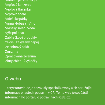
Vepřová konzerva
Vepřová tlačenka
Vepřové sádlo
Vídeňské párky
Vinná klobása
Víno
Vlašský salát
Voda
Výčepní pivo
Zabíjačkové produkty
zákys
zakysaný nápoj
Zeleninový salát
Zmrzlina
Zpracovaná zelenina
Žitný chléb
Žvýkačky
O webu
TestyPotravin.cz je nezávislý specializovaný web sdružující
informace o testech potravin v ČR. Tento web je součástí
informačního portálu o potravinách iQSL.cz
.