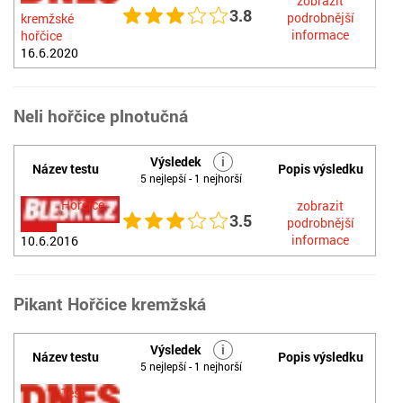
zobrazit
3.8
podrobnější
kremžské
informace
hořčice
16.6.2020
Neli hořčice plnotučná
Výsledek
i
Název testu
Popis výsledku
5 nejlepší - 1 nejhorší
Hořčice
zobrazit
3.5
podrobnější
informace
10.6.2016
Pikant Hořčice kremžská
Výsledek
i
Název testu
Popis výsledku
5 nejlepší - 1 nejhorší
Test