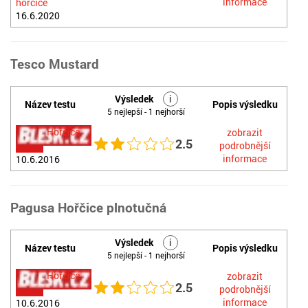
informace
hořčice
16.6.2020
Tesco Mustard
Výsledek
i
Název testu
Popis výsledku
5 nejlepší - 1 nejhorší
Hořčice
zobrazit
2.5
podrobnější
informace
10.6.2016
Pagusa Hořčice plnotučná
Výsledek
i
Název testu
Popis výsledku
5 nejlepší - 1 nejhorší
Hořčice
zobrazit
2.5
podrobnější
informace
10.6.2016