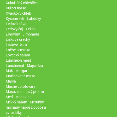
Kukuřičný chlebíček
Kuřecí maso
Kváskový chléb
Kysané zelí
Lahůdky
Ledová káva
Ledový čaj
Ležák
Lihoviny
Limonáda
Lískové ořechy
Listové těsto
Lněné semínko
Lovecký salám
Luncheon meat
Lunchmeat
Majonéza
Mák
Margarín
Marinované maso
Másla
Masné polotovary
Masozeleninový příkrm
Med
Medovina
Měkký salám
Meruňky
míchaný nápoj z ovoce a
syrovátky