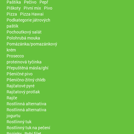
Paštika
Pečivo
Pepř
Piškoty
Pivní mix
Pivo
Pizza
Pizza Hawai
Podkategorie játrových
paštik
Pochoutkový salát
Polohrubá mouka
Pomázánka/pomazánkový
krém
Prosecco
proteinová tyčinka
Přepuštěná másla/ghí
Pšeničné pivo
Pšenično-žitný chléb
Rajčatové pyré
Rajčatový protlak
Rajče
Rostlinná alternativa
Rostlinná alternativa
jogurtu
Rostlinný tuk
Rostlinný tuk na pečení
Rozinky
Rybí filet