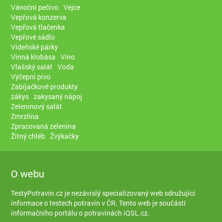
Vánoční pečivo
Vejce
Vepřová konzerva
Vepřová tlačenka
Vepřové sádlo
Vídeňské párky
Vinná klobása
Víno
Vlašský salát
Voda
Výčepní pivo
Zabíjačkové produkty
zákys
zakysaný nápoj
Zeleninový salát
Zmrzlina
Zpracovaná zelenina
Žitný chléb
Žvýkačky
O webu
TestyPotravin.cz je nezávislý specializovaný web sdružující
informace o testech potravin v ČR. Tento web je součástí
informačního portálu o potravinách iQSL.cz
.