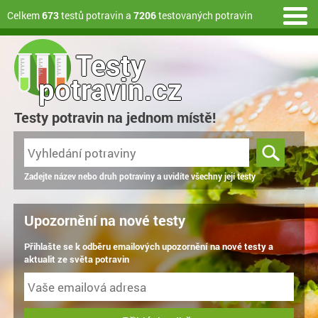
Celkem
673
testů potravin a
7206
testovaných potravin
Testy
potravin.cz
Testy potravin na jednom místě!
Zadejte název nebo druh potraviny a uvidíte všechny její testy
Upozornění na nové testy
Přihlašte se k odběru emailových upozornění na nové testy a
aktualit ze světa potravin