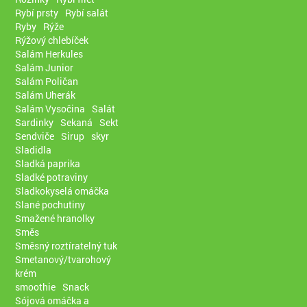
Rybí prsty
Rybí salát
Ryby
Rýže
Rýžový chlebíček
Salám Herkules
Salám Junior
Salám Poličan
Salám Uherák
Salám Vysočina
Salát
Sardinky
Sekaná
Sekt
Sendviče
Sirup
skyr
Sladidla
Sladká paprika
Sladké potraviny
Sladkokyselá omáčka
Slané pochutiny
Smažené hranolky
Směs
Směsný roztíratelný tuk
Smetanový/tvarohový
krém
smoothie
Snack
Sójová omáčka a