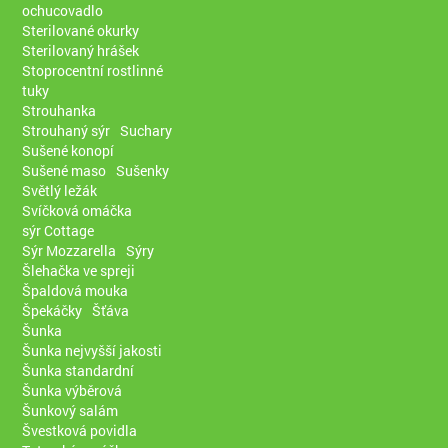
ochucovadlo
Sterilované okurky
Sterilovaný hrášek
Stoprocentní rostlinné
tuky
Strouhanka
Strouhaný sýr
Suchary
Sušené konopí
Sušené maso
Sušenky
Světlý ležák
Svíčková omáčka
sýr Cottage
Sýr Mozzarella
Sýry
Šlehačka ve spreji
Špaldová mouka
Špekáčky
Šťáva
Šunka
Šunka nejvyšší jakosti
Šunka standardní
Šunka výběrová
Šunkový salám
Švestková povidla