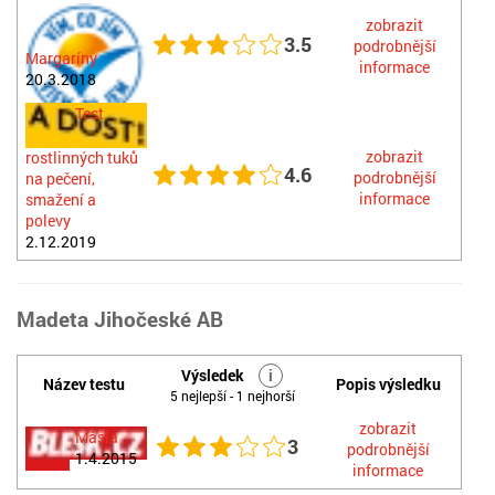
zobrazit
3.5
podrobnější
Margaríny
informace
20.3.2018
Test
zobrazit
rostlinných tuků
4.6
podrobnější
na pečení,
informace
smažení a
polevy
2.12.2019
Madeta Jihočeské AB
Výsledek
i
Název testu
Popis výsledku
5 nejlepší - 1 nejhorší
zobrazit
Másla
3
podrobnější
1.4.2015
informace