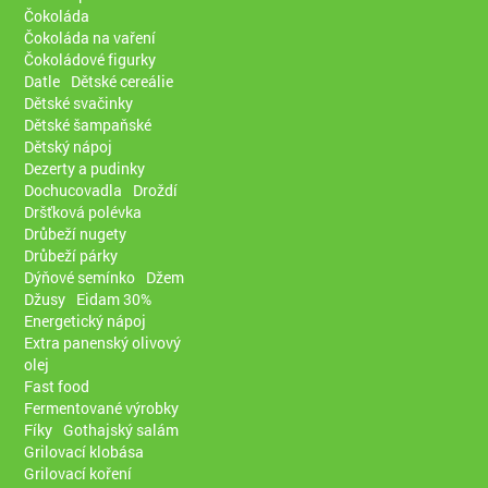
Čokoláda
Čokoláda na vaření
Čokoládové figurky
Datle
Dětské cereálie
Dětské svačinky
Dětské šampaňské
Dětský nápoj
Dezerty a pudinky
Dochucovadla
Droždí
Dršťková polévka
Drůbeží nugety
Drůbeží párky
Dýňové semínko
Džem
Džusy
Eidam 30%
Energetický nápoj
Extra panenský olivový
olej
Fast food
Fermentované výrobky
Fíky
Gothajský salám
Grilovací klobása
Grilovací koření