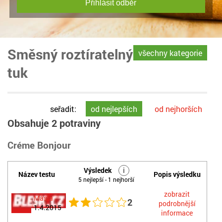
Přihlásit odběr
Směsný roztíratelný
všechny kategorie
tuk
seřadit:
od nejlepších
od nejhorších
Obsahuje 2 potraviny
Créme Bonjour
Výsledek
i
Název testu
Popis výsledku
5 nejlepší - 1 nejhorší
zobrazit
Másla
2
podrobnější
1.4.2015
informace