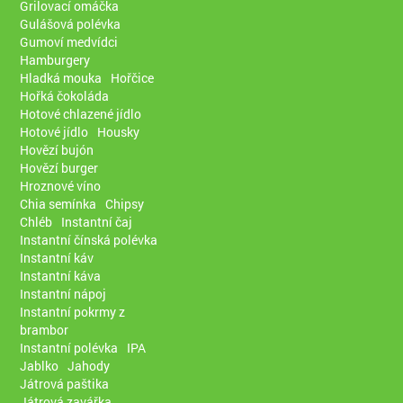
Grilovací omáčka
Gulášová polévka
Gumoví medvídci
Hamburgery
Hladká mouka
Hořčice
Hořká čokoláda
Hotové chlazené jídlo
Hotové jídlo
Housky
Hovězí bujón
Hovězí burger
Hroznové víno
Chia semínka
Chipsy
Chléb
Instantní čaj
Instantní čínská polévka
Instantní káv
Instantní káva
Instantní nápoj
Instantní pokrmy z
brambor
Instantní polévka
IPA
Jablko
Jahody
Játrová paštika
Játrová zavářka