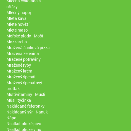
Mléčná čokoláda s
oříšky
Mléčný nápoj
Mletá káva
Mleté hovězí
Mleté maso
Mořské plody
Mošt
Mozzarella
Mražená šunková pizza
Mražená zelenina
Mražené potraviny
Mražené ryby
Mražený krém
Mražený špenát
Mražený špenátový
protlak
Multivitaminy
Müsli
Müsli tyčinka
Nakládané feferonky
Nakládaný sýr
Nanuk
Nápoj
Nealkoholické pivo
Nealkoholické víno