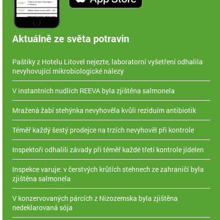
Aktuálně ze světa potravin
Paštiky z Hotelu Litovel nejezte, laboratorní vyšetření odhalila
nevyhovující mikrobiologické nálezy
V instantních nudlích REEVA byla zjištěna salmonela
Mražená žabí stehýnka nevyhověla kvůli reziduím antibiotik
Téměř každý šestý prodejce na trzích nevyhověl při kontrole
Inspektoři odhalili závady při téměř každé třetí kontrole jídelen
Inspekce varuje: v čerstvých krůtích stehnech ze zahraničí byla
zjištěna salmonela
V konzervovaných párcích z Nizozemska byla zjištěna
nedeklarovaná sója