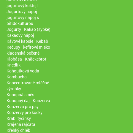
jogurtový koktejl
Jogurtový nápoj
jogurtový nápoj s
bifidokulturou
Jogurty
Kakao (sypké)
Kakaový nápoj
Kávové kapsle
Kebab
Kečupy
kefírové mléko
kladenská pečeně
Klobása
Knäckebrot
Knedlík
Kohoutková voda
Kombucha
Koncentrované mléčné
výrobky
Konopná směs
Konopný čaj
Konzerva
Konzerva pro psy
Konzervy pro kočky
Krabí tyčinky
Krájená rajčata
Křehký chléb