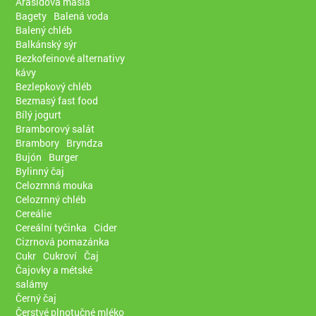
Arašídová másla
Bagety
Balená voda
Balený chléb
Balkánský sýr
Bezkofeinové alternativy
kávy
Bezlepkový chléb
Bezmasý fast food
Bílý jogurt
Bramborový salát
Brambory
Bryndza
Bujón
Burger
Bylinný čaj
Celozrnná mouka
Celozrnný chléb
Cereálie
Cereální tyčinka
Cider
Cizrnová pomazánka
Cukr
Cukroví
Čaj
Čajovky a métské
salámy
Černý čaj
Čerstvé plnotučné mléko