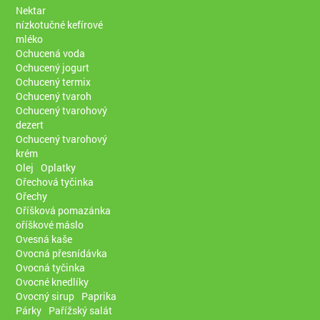
Nektar
nízkotučné kefírové
mléko
Ochucená voda
Ochucený jogurt
Ochucený termix
Ochucený tvaroh
Ochucený tvarohový
dezert
Ochucený tvarohový
krém
Olej
Oplatky
Ořechová tyčinka
Ořechy
Oříšková pomazánka
oříškové máslo
Ovesná kaše
Ovocná přesnídávka
Ovocná tyčinka
Ovocné knedlíky
Ovocný sirup
Paprika
Párky
Pařížský salát