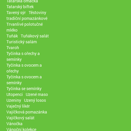
Tatarská omáčka
Tatarský biftek
Tavený sýr
Těstoviny
tradiční pomazánkové
Trvanlivé polotučné
mléko
Tuňák
Tuňákový salát
Turistický salám
Tvaroh
Tyčinka s ořechy a
semínky
Tyčinka s ovocem a
ořechy
Tyčinka s ovocem a
semínky
Tyčinka se semínky
Utopenci
Uzené maso
Uzeniny
Uzený losos
Vaječný likér
Vajíčková pomazánka
Vajíčkový salát
Vánočka
Vánoční kolekce