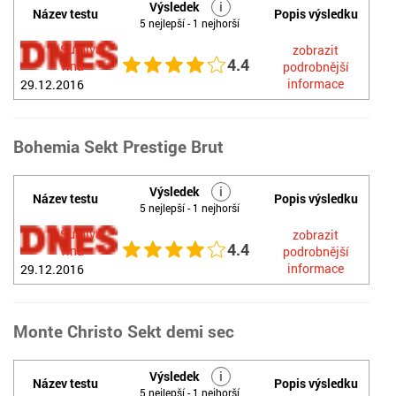
Výsledek
i
Název testu
Popis výsledku
5 nejlepší - 1 nejhorší
Šumivá
zobrazit
4.4
vína
podrobnější
informace
29.12.2016
Bohemia Sekt Prestige Brut
Výsledek
i
Název testu
Popis výsledku
5 nejlepší - 1 nejhorší
Šumivá
zobrazit
4.4
vína
podrobnější
informace
29.12.2016
Monte Christo Sekt demi sec
Výsledek
i
Název testu
Popis výsledku
5 nejlepší - 1 nejhorší