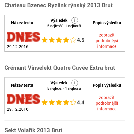
Chateau Bzenec Ryzlink rýnský 2013 Brut
Výsledek
i
Název testu
Popis výsledku
5 nejlepší - 1 nejhorší
Šumivá
zobrazit
4.5
vína
podrobnější
informace
29.12.2016
Crémant Vinselekt Quatre Cuvée Extra brut
Výsledek
i
Název testu
Popis výsledku
5 nejlepší - 1 nejhorší
Šumivá
zobrazit
4.4
vína
podrobnější
informace
29.12.2016
Sekt Volařík 2013 Brut