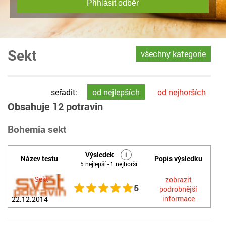
Přihlásit odběr
Sekt
všechny kategorie
seřadit:
od nejlepších
od nejhorších
Obsahuje 12 potravin
Bohemia sekt
Výsledek
i
Název testu
Popis výsledku
5 nejlepší - 1 nejhorší
Sekt
zobrazit
5
podrobnější
informace
22.12.2014