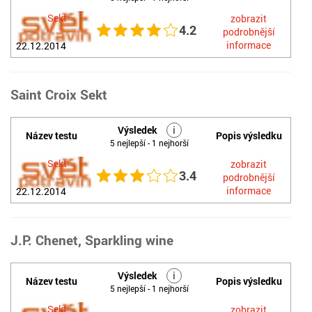
Sekt
zobrazit
4.2
podrobnější
informace
22.12.2014
Saint Croix Sekt
Výsledek
i
Název testu
Popis výsledku
5 nejlepší - 1 nejhorší
Sekt
zobrazit
3.4
podrobnější
informace
22.12.2014
J.P. Chenet, Sparkling wine
Výsledek
i
Název testu
Popis výsledku
5 nejlepší - 1 nejhorší
Sekt
zobrazit