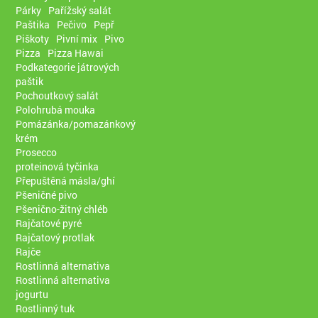
Párky
Pařížský salát
Paštika
Pečivo
Pepř
Piškoty
Pivní mix
Pivo
Pizza
Pizza Hawai
Podkategorie játrových
paštik
Pochoutkový salát
Polohrubá mouka
Pomázánka/pomazánkový
krém
Prosecco
proteinová tyčinka
Přepuštěná másla/ghí
Pšeničné pivo
Pšenično-žitný chléb
Rajčatové pyré
Rajčatový protlak
Rajče
Rostlinná alternativa
Rostlinná alternativa
jogurtu
Rostlinný tuk