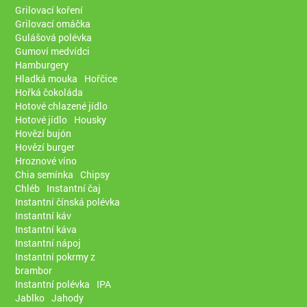
Grilovací koření
Grilovací omáčka
Gulášová polévka
Gumoví medvídci
Hamburgery
Hladká mouka
Hořčice
Hořká čokoláda
Hotové chlazené jídlo
Hotové jídlo
Housky
Hovězí bujón
Hovězí burger
Hroznové víno
Chia semínka
Chipsy
Chléb
Instantní čaj
Instantní čínská polévka
Instantní káv
Instantní káva
Instantní nápoj
Instantní pokrmy z
brambor
Instantní polévka
IPA
Jablko
Jahody