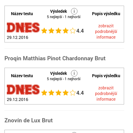
Výsledek
i
Název testu
Popis výsledku
5 nejlepší - 1 nejhorší
Šumivá
zobrazit
4.4
vína
podrobnější
informace
29.12.2016
Proqin Matthias Pinot Chardonnay Brut
Výsledek
i
Název testu
Popis výsledku
5 nejlepší - 1 nejhorší
Šumivá
zobrazit
4.4
vína
podrobnější
informace
29.12.2016
Znovín de Lux Brut