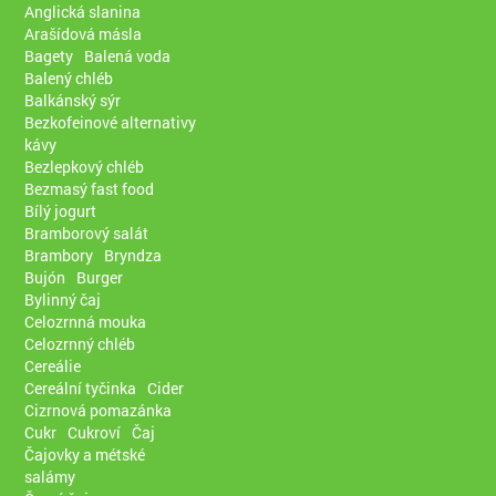
Anglická slanina
Arašídová másla
Bagety
Balená voda
Balený chléb
Balkánský sýr
Bezkofeinové alternativy
kávy
Bezlepkový chléb
Bezmasý fast food
Bílý jogurt
Bramborový salát
Brambory
Bryndza
Bujón
Burger
Bylinný čaj
Celozrnná mouka
Celozrnný chléb
Cereálie
Cereální tyčinka
Cider
Cizrnová pomazánka
Cukr
Cukroví
Čaj
Čajovky a métské
salámy