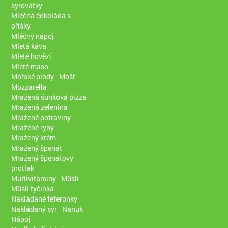
syrovátky
Mléčná čokoláda s
oříšky
Mléčný nápoj
Mletá káva
Mleté hovězí
Mleté maso
Mořské plody
Mošt
Mozzarella
Mražená šunková pizza
Mražená zelenina
Mražené potraviny
Mražené ryby
Mražený krém
Mražený špenát
Mražený špenátový
protlak
Multivitaminy
Müsli
Müsli tyčinka
Nakládané feferonky
Nakládaný sýr
Nanuk
Nápoj