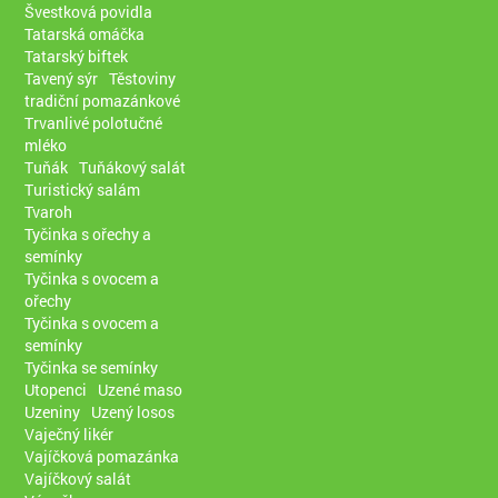
Švestková povidla
Tatarská omáčka
Tatarský biftek
Tavený sýr
Těstoviny
tradiční pomazánkové
Trvanlivé polotučné
mléko
Tuňák
Tuňákový salát
Turistický salám
Tvaroh
Tyčinka s ořechy a
semínky
Tyčinka s ovocem a
ořechy
Tyčinka s ovocem a
semínky
Tyčinka se semínky
Utopenci
Uzené maso
Uzeniny
Uzený losos
Vaječný likér
Vajíčková pomazánka
Vajíčkový salát