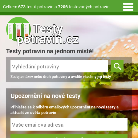
Celkem
673
testů potravin a
7206
testovaných potravin
Testy
potravin.cz
Testy potravin na jednom místě!
Zadejte název nebo druh potraviny a uvidíte všechny její testy
Upozornění na nové testy
Přihlašte se k odběru emailových upozornění na nové testy a
aktualit ze světa potravin