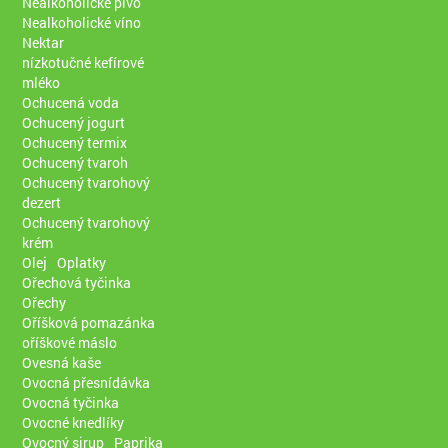
Nealkoholické pivo
Nealkoholické víno
Nektar
nízkotučné kefírové
mléko
Ochucená voda
Ochucený jogurt
Ochucený termix
Ochucený tvaroh
Ochucený tvarohový
dezert
Ochucený tvarohový
krém
Olej
Oplatky
Ořechová tyčinka
Ořechy
Oříšková pomazánka
oříškové máslo
Ovesná kaše
Ovocná přesnídávka
Ovocná tyčinka
Ovocné knedlíky
Ovocný sirup
Paprika