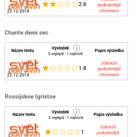
2.6
podrobnější
informace
22.12.2014
Chante demi sec
Výsledek
i
Název testu
Popis výsledku
5 nejlepší - 1 nejhorší
Sekt
zobrazit
1.8
podrobnější
informace
22.12.2014
Rossijskoe Igristoe
Výsledek
i
Název testu
Popis výsledku
5 nejlepší - 1 nejhorší
Sekt
zobrazit
1
podrobnější