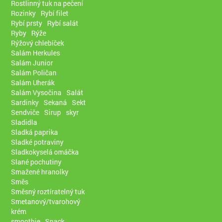
Rostlinný tuk na pečení
Rozinky
Rybí filet
Rybí prsty
Rybí salát
Ryby
Rýže
Rýžový chlebíček
Salám Herkules
Salám Junior
Salám Poličan
Salám Uherák
Salám Vysočina
Salát
Sardinky
Sekaná
Sekt
Sendviče
Sirup
skyr
Sladidla
Sladká paprika
Sladké potraviny
Sladkokyselá omáčka
Slané pochutiny
Smažené hranolky
Směs
Směsný roztíratelný tuk
Smetanový/tvarohový
krém
smoothie
Snack