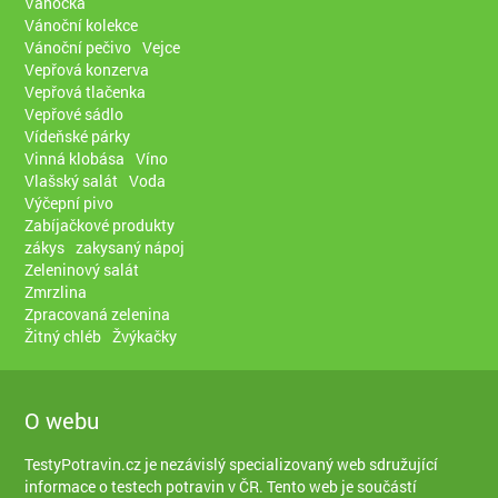
Vánočka
Vánoční kolekce
Vánoční pečivo
Vejce
Vepřová konzerva
Vepřová tlačenka
Vepřové sádlo
Vídeňské párky
Vinná klobása
Víno
Vlašský salát
Voda
Výčepní pivo
Zabíjačkové produkty
zákys
zakysaný nápoj
Zeleninový salát
Zmrzlina
Zpracovaná zelenina
Žitný chléb
Žvýkačky
O webu
TestyPotravin.cz je nezávislý specializovaný web sdružující
informace o testech potravin v ČR. Tento web je součástí