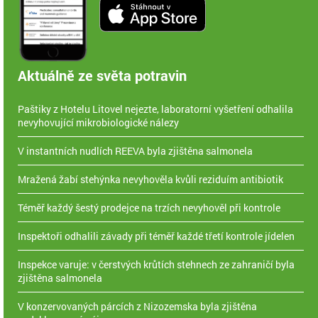
Aktuálně ze světa potravin
Paštiky z Hotelu Litovel nejezte, laboratorní vyšetření odhalila
nevyhovující mikrobiologické nálezy
V instantních nudlích REEVA byla zjištěna salmonela
Mražená žabí stehýnka nevyhověla kvůli reziduím antibiotik
Téměř každý šestý prodejce na trzích nevyhověl při kontrole
Inspektoři odhalili závady při téměř každé třetí kontrole jídelen
Inspekce varuje: v čerstvých krůtích stehnech ze zahraničí byla
zjištěna salmonela
V konzervovaných párcích z Nizozemska byla zjištěna