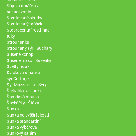
Sójová omáčka a
ochucovadlo
Sterilované okurky
Sterilovaný hrášek
Stoprocentní rostlinné
tuky
Strouhanka
Strouhaný sýr
Suchary
Sušené konopí
Sušené maso
Sušenky
Světlý ležák
Svíčková omáčka
sýr Cottage
Sýr Mozzarella
Sýry
Šlehačka ve spreji
Špaldová mouka
Špekáčky
Šťáva
Šunka
Šunka nejvyšší jakosti
Šunka standardní
Šunka výběrová
Šunkový salám