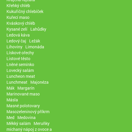
Křehký chléb
Kukuřičný chlebíček
Kuřecí maso
Kváskový chléb
Kysané zelí
Lahůdky
Ledová káva
Ledový čaj
Ležák
Lihoviny
Limonáda
Lískové ořechy
Listové těsto
Lněné semínko
Lovecký salám
Luncheon meat
Lunchmeat
Majonéza
Mák
Margarín
Marinované maso
Másla
Masné polotovary
Masozeleninový příkrm
Med
Medovina
Měkký salám
Meruňky
míchaný nápoj z ovoce a