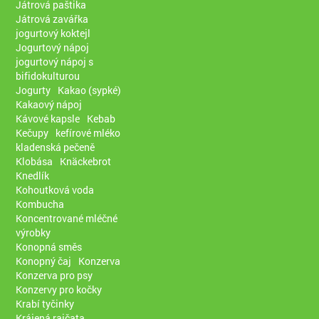
Játrová paštika
Játrová zavářka
jogurtový koktejl
Jogurtový nápoj
jogurtový nápoj s
bifidokulturou
Jogurty
Kakao (sypké)
Kakaový nápoj
Kávové kapsle
Kebab
Kečupy
kefírové mléko
kladenská pečeně
Klobása
Knäckebrot
Knedlík
Kohoutková voda
Kombucha
Koncentrované mléčné
výrobky
Konopná směs
Konopný čaj
Konzerva
Konzerva pro psy
Konzervy pro kočky
Krabí tyčinky
Krájená rajčata