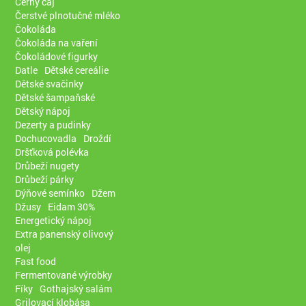
Černý čaj
Čerstvé plnotučné mléko
Čokoláda
Čokoláda na vaření
Čokoládové figurky
Datle
Dětské cereálie
Dětské svačinky
Dětské šampaňské
Dětský nápoj
Dezerty a pudinky
Dochucovadla
Droždí
Dršťková polévka
Drůbeží nugety
Drůbeží párky
Dýňové semínko
Džem
Džusy
Eidam 30%
Energetický nápoj
Extra panenský olivový
olej
Fast food
Fermentované výrobky
Fíky
Gothajský salám
Grilovací klobása