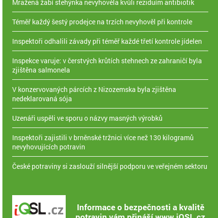
Mražená žabí stehýnka nevyhověla kvůli reziduím antibiotik
Téměř každý šestý prodejce na trzích nevyhověl při kontrole
Inspektoři odhalili závady při téměř každé třetí kontrole jídelen
Inspekce varuje: v čerstvých krůtích stehnech ze zahraničí byla
zjištěna salmonela
V konzervovaných párcích z Nizozemska byla zjištěna
nedeklarovaná sója
Uzenáři uspěli ve sporu o názvy masných výrobků
Inspektoři zajistili v brněnské tržnici více než 130 kilogramů
nevyhovujících potravin
České potraviny si zaslouží silnější podporu ve veřejném sektoru
Informace o bezpečnosti a kvalitě
potravin vám přináší www.iQSL.cz