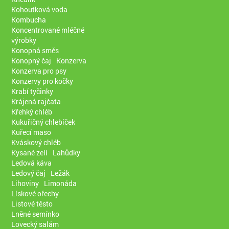
Kohoutková voda
Kombucha
Koncentrované mléčné
výrobky
Konopná směs
Konopný čaj
Konzerva
Konzerva pro psy
Konzervy pro kočky
Krabí tyčinky
Krájená rajčata
Křehký chléb
Kukuřičný chlebíček
Kuřecí maso
Kváskový chléb
Kysané zelí
Lahůdky
Ledová káva
Ledový čaj
Ležák
Lihoviny
Limonáda
Lískové ořechy
Listové těsto
Lněné semínko
Lovecký salám