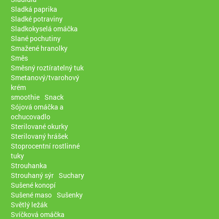
Sladká paprika
Sladké potraviny
Sladkokyselá omáčka
Slané pochutiny
Smažené hranolky
Směs
Směsný roztíratelný tuk
Smetanový/tvarohový
krém
smoothie
Snack
Sójová omáčka a
ochucovadlo
Sterilované okurky
Sterilovaný hrášek
Stoprocentní rostlinné
tuky
Strouhanka
Strouhaný sýr
Suchary
Sušené konopí
Sušené maso
Sušenky
Světlý ležák
Svíčková omáčka