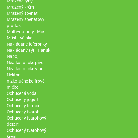
Mražené ryby
Mražený krém
Mražený špenát
Mražený špenátový
protlak
Multivitaminy
Müsli
Müsli tyčinka
Nakládané feferonky
Nakládaný sýr
Nanuk
Nápoj
Nealkoholické pivo
Nealkoholické víno
Nektar
nízkotučné kefírové
mléko
Ochucená voda
Ochucený jogurt
Ochucený termix
Ochucený tvaroh
Ochucený tvarohový
dezert
Ochucený tvarohový
krém