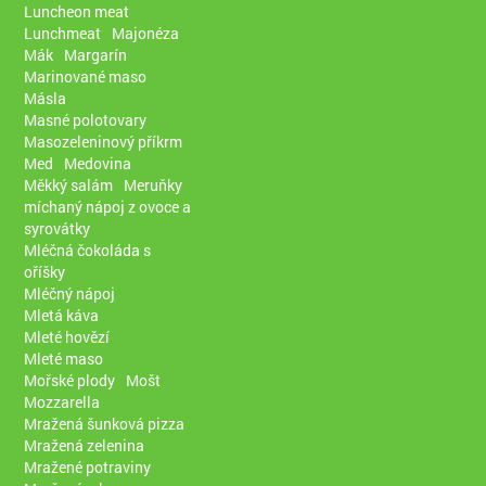
Luncheon meat
Lunchmeat
Majonéza
Mák
Margarín
Marinované maso
Másla
Masné polotovary
Masozeleninový příkrm
Med
Medovina
Měkký salám
Meruňky
míchaný nápoj z ovoce a
syrovátky
Mléčná čokoláda s
oříšky
Mléčný nápoj
Mletá káva
Mleté hovězí
Mleté maso
Mořské plody
Mošt
Mozzarella
Mražená šunková pizza
Mražená zelenina
Mražené potraviny