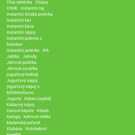
Chia semínka
Chipsy
Chléb
Instantní čaj
Instantní čínská polévka
Instantní káv
Instantní káva
Instantní nápoj
Instantní pokrmy z
brambor
Instantní polévka
IPA
Jablko
Jahody
Játrová paštika
Játrová zavářka
jogurtový koktejl
Jogurtový nápoj
jogurtový nápoj s
bifidokulturou
Jogurty
Kakao (sypké)
Kakaový nápoj
Kávové kapsle
Kebab
Kečupy
kefírové mléko
kladenská pečeně
Klobása
Knäckebrot
Knedlík