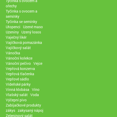
Tyčinka s ovocem a
ořechy
Tyčinka s ovocem a
semínky
Tyčinka se semínky
Utopenci
Uzené maso
Uzeniny
Uzený losos
Vaječný likér
Vajíčková pomazánka
Vajíčkový salát
Vánočka
Vánoční kolekce
Vánoční pečivo
Vejce
Vepřová konzerva
Vepřová tlačenka
Vepřové sádlo
Vídeňské párky
Vinná klobása
Víno
Vlašský salát
Voda
Výčepní pivo
Zabíjačkové produkty
zákys
zakysaný nápoj
Zeleninový salát