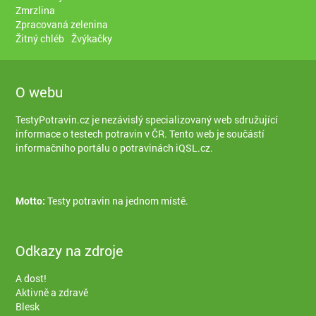
Zmrzlina
Zpracovaná zelenina
Žitný chléb
Žvýkačky
O webu
TestyPotravin.cz je nezávislý specializovaný web sdružující
informace o testech potravin v ČR. Tento web je součástí
informačního portálu o potravinách iQSL.cz
.
Motto:
Testy potravin na jednom místě.
Odkazy na zdroje
A dost!
Aktivně a zdravě
Blesk