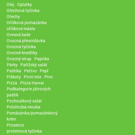
Olej
Oplatky
Ořechová tyčinka
Ořechy
Oříšková pomazánka
oříškové máslo
Ovesná kaše
Ovocná přesnídávka
Ovocná tyčinka
Ovocné knedlíky
Ovocný sirup
Paprika
Párky
Pařížský salát
Paštika
Pečivo
Pepř
Piškoty
Pivní mix
Pivo
Pizza
Pizza Hawai
Podkategorie játrových
paštik
Pochoutkový salát
Polohrubá mouka
Pomázánka/pomazánkový
krém
Prosecco
proteinová tyčinka