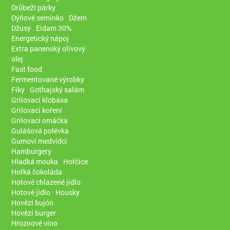
Drůbeží párky
Dýňové semínko
Džem
Džusy
Eidam 30%
Energetický nápoj
Extra panenský olivový
olej
Fast food
Fermentované výrobky
Fíky
Gothajský salám
Grilovací klobása
Grilovací koření
Grilovací omáčka
Gulášová polévka
Gumoví medvídci
Hamburgery
Hladká mouka
Hořčice
Hořká čokoláda
Hotové chlazené jídlo
Hotové jídlo
Housky
Hovězí bujón
Hovězí burger
Hroznové víno