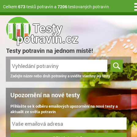
Celkem
673
testů potravin a
7206
testovaných potravin
Testy
potravin.cz
Testy potravin na jednom místě!
Zadejte název nebo druh potraviny a uvidíte všechny její testy
Upozornění na nové testy
Přihlašte se k odběru emailových upozornění na nové testy a
aktualit ze světa potravin