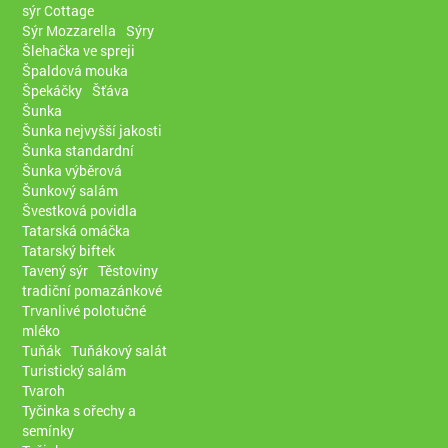
sýr Cottage
Sýr Mozzarella
Sýry
Šlehačka ve spreji
Špaldová mouka
Špekáčky
Šťáva
Šunka
Šunka nejvyšší jakosti
Šunka standardní
Šunka výběrová
Šunkový salám
Švestková povidla
Tatarská omáčka
Tatarský biftek
Tavený sýr
Těstoviny
tradiční pomazánkové
Trvanlivé polotučné
mléko
Tuňák
Tuňákový salát
Turistický salám
Tvaroh
Tyčinka s ořechy a
semínky