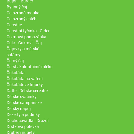
Bujón
Burger
Bylinný čaj
Celozrnná mouka
Celozrnný chléb
Cereálie
Cereální tyčinka
Cider
Cizrnová pomazánka
Cukr
Cukroví
Čaj
Čajovky a métské
salámy
Černý čaj
Čerstvé plnotučné mléko
Čokoláda
Čokoláda na vaření
Čokoládové figurky
Datle
Dětské cereálie
Dětské svačinky
Dětské šampaňské
Dětský nápoj
Dezerty a pudinky
Dochucovadla
Droždí
Dršťková polévka
Drůbeží nugety