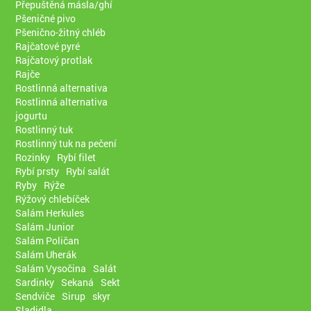
Přepuštěná másla/ghí
Pšeničné pivo
Pšenično-žitný chléb
Rajčatové pyré
Rajčatový protlak
Rajče
Rostlinná alternativa
Rostlinná alternativa
jogurtu
Rostlinný tuk
Rostlinný tuk na pečení
Rozinky
Rybí filet
Rybí prsty
Rybí salát
Ryby
Rýže
Rýžový chlebíček
Salám Herkules
Salám Junior
Salám Poličan
Salám Uherák
Salám Vysočina
Salát
Sardinky
Sekaná
Sekt
Sendviče
Sirup
skyr
Sladidla