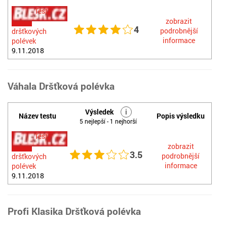
Test
zobrazit
4
podrobnější
dršťkových
informace
polévek
9.11.2018
Váhala Dršťková polévka
Výsledek
i
Název testu
Popis výsledku
5 nejlepší - 1 nejhorší
Test
zobrazit
3.5
podrobnější
dršťkových
informace
polévek
9.11.2018
Profi Klasika Dršťková polévka