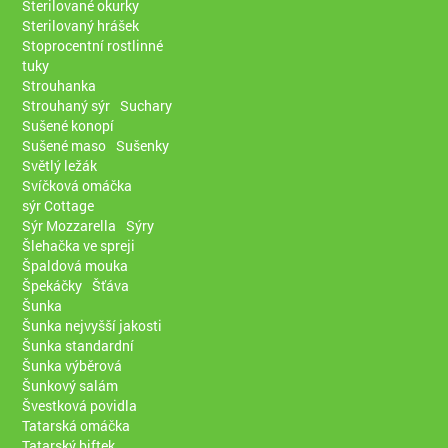
Sterilované okurky
Sterilovaný hrášek
Stoprocentní rostlinné
tuky
Strouhanka
Strouhaný sýr
Suchary
Sušené konopí
Sušené maso
Sušenky
Světlý ležák
Svíčková omáčka
sýr Cottage
Sýr Mozzarella
Sýry
Šlehačka ve spreji
Špaldová mouka
Špekáčky
Šťáva
Šunka
Šunka nejvyšší jakosti
Šunka standardní
Šunka výběrová
Šunkový salám
Švestková povidla
Tatarská omáčka
Tatarský biftek