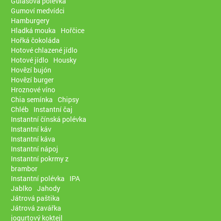
Gulášová polévka
Gumoví medvídci
Hamburgery
Hladká mouka
Hořčice
Hořká čokoláda
Hotové chlazené jídlo
Hotové jídlo
Housky
Hovězí bujón
Hovězí burger
Hroznové víno
Chia semínka
Chipsy
Chléb
Instantní čaj
Instantní čínská polévka
Instantní káv
Instantní káva
Instantní nápoj
Instantní pokrmy z
brambor
Instantní polévka
IPA
Jablko
Jahody
Játrová paštika
Játrová zavářka
jogurtový koktejl