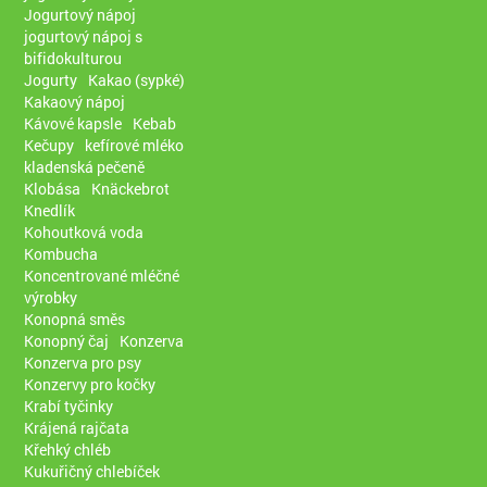
Jogurtový nápoj
jogurtový nápoj s
bifidokulturou
Jogurty
Kakao (sypké)
Kakaový nápoj
Kávové kapsle
Kebab
Kečupy
kefírové mléko
kladenská pečeně
Klobása
Knäckebrot
Knedlík
Kohoutková voda
Kombucha
Koncentrované mléčné
výrobky
Konopná směs
Konopný čaj
Konzerva
Konzerva pro psy
Konzervy pro kočky
Krabí tyčinky
Krájená rajčata
Křehký chléb
Kukuřičný chlebíček