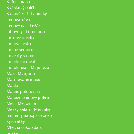
Kuřecí maso
Kváskový chléb
Kysané zelí
Lahůdky
Ledová káva
Ledový čaj
Ležák
Lihoviny
Limonáda
Lískové ořechy
Listové těsto
Lněné semínko
Lovecký salám
Luncheon meat
Lunchmeat
Majonéza
Mák
Margarín
Marinované maso
Másla
Masné polotovary
Masozeleninový příkrm
Med
Medovina
Měkký salám
Meruňky
míchaný nápoj z ovoce a
syrovátky
Mléčná čokoláda s
oříšky