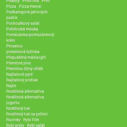
Piškoty
Pivní mix
Pivo
Pizza
Pizza Hawai
Podkategorie játrových
paštik
Pochoutkový salát
Polohrubá mouka
Pomázánka/pomazánkový
krém
Prosecco
proteinová tyčinka
Přepuštěná másla/ghí
Pšeničné pivo
Pšenično-žitný chléb
Rajčatové pyré
Rajčatový protlak
Rajče
Rostlinná alternativa
Rostlinná alternativa
jogurtu
Rostlinný tuk
Rostlinný tuk na pečení
Rozinky
Rybí filet
Rybí prsty
Rybí salát