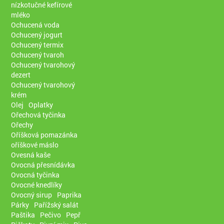
nízkotučné kefírové
mléko
Ochucená voda
Ochucený jogurt
Ochucený termix
Ochucený tvaroh
Ochucený tvarohový
dezert
Ochucený tvarohový
krém
Olej
Oplatky
Ořechová tyčinka
Ořechy
Oříšková pomazánka
oříškové máslo
Ovesná kaše
Ovocná přesnídávka
Ovocná tyčinka
Ovocné knedlíky
Ovocný sirup
Paprika
Párky
Pařížský salát
Paštika
Pečivo
Pepř