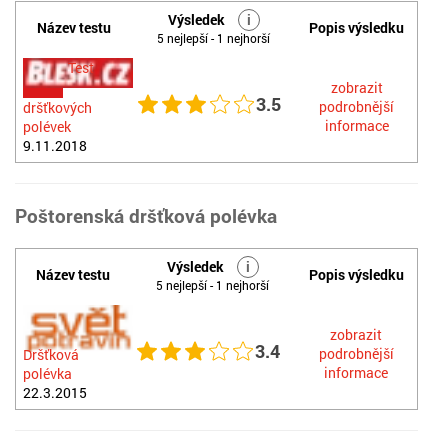
Výsledek
i
Název testu
Popis výsledku
5 nejlepší - 1 nejhorší
Test
zobrazit
3.5
podrobnější
dršťkových
informace
polévek
9.11.2018
Poštorenská dršťková polévka
Výsledek
i
Název testu
Popis výsledku
5 nejlepší - 1 nejhorší
zobrazit
3.4
podrobnější
Dršťková
informace
polévka
22.3.2015