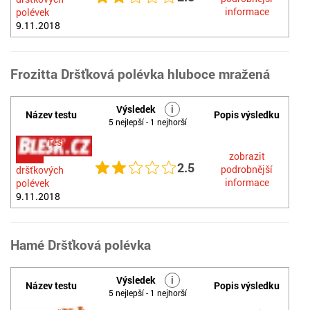
informace
polévek
9.11.2018
Frozitta Dršťková polévka hluboce mražená
Výsledek
i
Název testu
Popis výsledku
5 nejlepší - 1 nejhorší
Test
zobrazit
2.5
podrobnější
dršťkových
informace
polévek
9.11.2018
Hamé Dršťková polévka
Výsledek
i
Název testu
Popis výsledku
5 nejlepší - 1 nejhorší