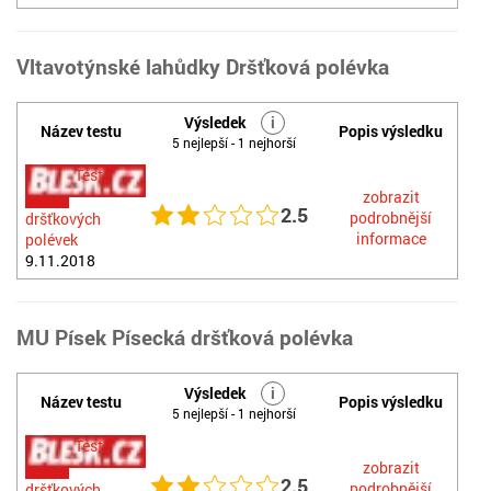
Vltavotýnské lahůdky Dršťková polévka
Výsledek
i
Název testu
Popis výsledku
5 nejlepší - 1 nejhorší
Test
zobrazit
2.5
podrobnější
dršťkových
informace
polévek
9.11.2018
MU Písek Písecká dršťková polévka
Výsledek
i
Název testu
Popis výsledku
5 nejlepší - 1 nejhorší
Test
zobrazit
2.5
podrobnější
dršťkových