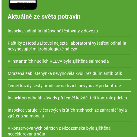
Aktuálně ze světa potravin
Inspekce odhalila falšované těstoviny z dovozu
Paštiky z Hotelu Litovel nejezte, laboratorní vyšetření odhalila
nevyhovující mikrobiologické nálezy
V instantních nudlích REEVA byla zjištěna salmonela
Mražená žabí stehýnka nevyhověla kvůli reziduím antibiotik
Téměř každý šestý prodejce na trzích nevyhověl při kontrole
Inspektoři odhalili závady při téměř každé třetí kontrole jídelen
Inspekce varuje: v čerstvých krůtích stehnech ze zahraničí byla
zjištěna salmonela
V konzervovaných párcích z Nizozemska byla zjištěna
nedeklarovaná sója