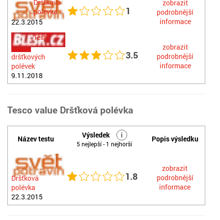
Dršťková
zobrazit
1
polévka
podrobnější
informace
22.3.2015
Test
zobrazit
3.5
podrobnější
dršťkových
informace
polévek
9.11.2018
Tesco value Dršťková polévka
Výsledek
i
Název testu
Popis výsledku
5 nejlepší - 1 nejhorší
zobrazit
1.8
podrobnější
Dršťková
informace
polévka
22.3.2015