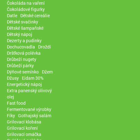
Čokoláda na vaření
Čokoládové figurky
Datle
Dětské cereálie
Dětské svačinky
Dětské šampaňské
Dětský nápoj
Dezerty a pudinky
Dochucovadla
Droždí
Dršťková polévka
Drůbeží nugety
Drůbeží párky
Dýňové semínko
Džem
Džusy
Eidam 30%
Energetický nápoj
Extra panenský olivový
olej
Fast food
Fermentované výrobky
Fíky
Gothajský salám
Grilovací klobása
Grilovací koření
Grilovací omáčka