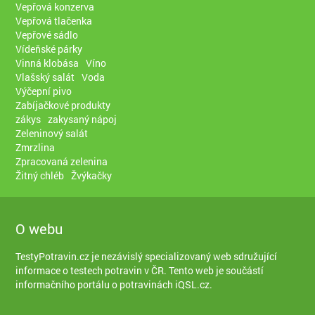
Vepřová konzerva
Vepřová tlačenka
Vepřové sádlo
Vídeňské párky
Vinná klobása
Víno
Vlašský salát
Voda
Výčepní pivo
Zabíjačkové produkty
zákys
zakysaný nápoj
Zeleninový salát
Zmrzlina
Zpracovaná zelenina
Žitný chléb
Žvýkačky
O webu
TestyPotravin.cz je nezávislý specializovaný web sdružující
informace o testech potravin v ČR. Tento web je součástí
informačního portálu o potravinách iQSL.cz
.