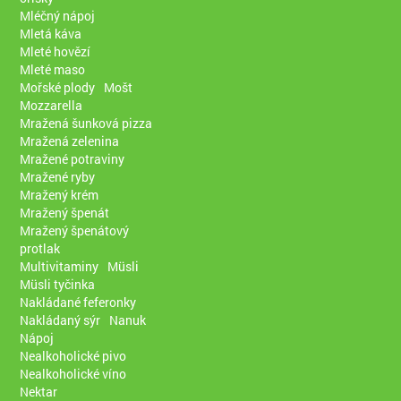
Mléčný nápoj
Mletá káva
Mleté hovězí
Mleté maso
Mořské plody
Mošt
Mozzarella
Mražená šunková pizza
Mražená zelenina
Mražené potraviny
Mražené ryby
Mražený krém
Mražený špenát
Mražený špenátový
protlak
Multivitaminy
Müsli
Müsli tyčinka
Nakládané feferonky
Nakládaný sýr
Nanuk
Nápoj
Nealkoholické pivo
Nealkoholické víno
Nektar