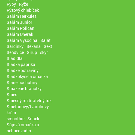
Ryby
Rýže
Rýžový chlebíček
Salám Herkules
Salám Junior
Salám Poličan
Salám Uherák
Salám Vysočina
Salát
Sardinky
Sekaná
Sekt
Sendviče
Sirup
skyr
Sladidla
Sladká paprika
Sladké potraviny
Sladkokyselá omáčka
Slané pochutiny
Smažené hranolky
Směs
Směsný roztíratelný tuk
Smetanový/tvarohový
krém
smoothie
Snack
Sójová omáčka a
ochucovadlo