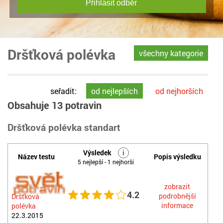
Přihlásit odběr
Dršťková polévka
všechny kategorie
seřadit:
od nejlepších
od nejhorších
Obsahuje 13 potravin
Dršťková polévka standart
Výsledek
i
Název testu
Popis výsledku
5 nejlepší - 1 nejhorší
zobrazit
4.2
podrobnější
Dršťková
informace
polévka
22.3.2015