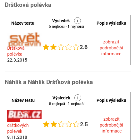
Dršťková polévka
Výsledek
i
Název testu
Popis výsledku
5 nejlepší - 1 nejhorší
zobrazit
2.6
podrobnější
Dršťková
informace
polévka
22.3.2015
Náhlík a Náhlík Dršťková polévka
Výsledek
i
Název testu
Popis výsledku
5 nejlepší - 1 nejhorší
Test
zobrazit
2.5
podrobnější
dršťkových
informace
polévek
9.11.2018