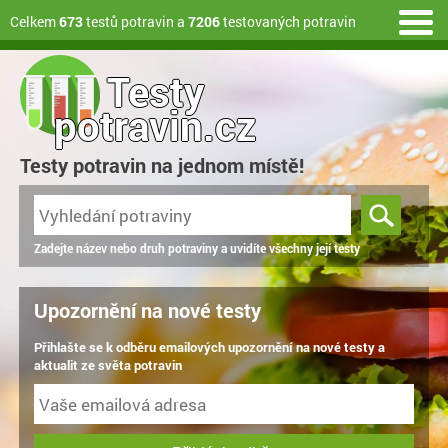
Celkem
673
testů potravin a
7206
testovaných potravin
Testy
potravin.cz
Testy potravin na jednom místě!
Zadejte název nebo druh potraviny a uvidíte všechny její testy
Upozornění na nové testy
Přihlašte se k odběru emailových upozornění na nové testy a
aktualit ze světa potravin