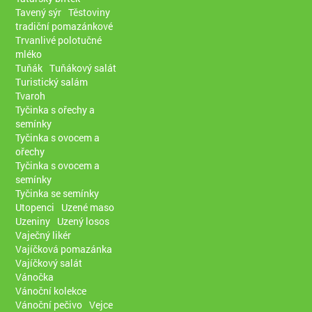
Tavený sýr
Těstoviny
tradiční pomazánkové
Trvanlivé polotučné
mléko
Tuňák
Tuňákový salát
Turistický salám
Tvaroh
Tyčinka s ořechy a
semínky
Tyčinka s ovocem a
ořechy
Tyčinka s ovocem a
semínky
Tyčinka se semínky
Utopenci
Uzené maso
Uzeniny
Uzený losos
Vaječný likér
Vajíčková pomazánka
Vajíčkový salát
Vánočka
Vánoční kolekce
Vánoční pečivo
Vejce