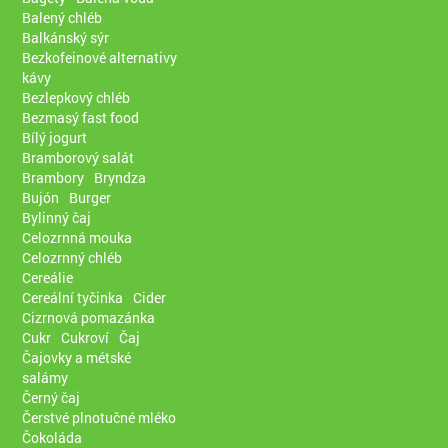
Balený chléb
Balkánský sýr
Bezkofeinové alternativy
kávy
Bezlepkový chléb
Bezmasý fast food
Bílý jogurt
Bramborový salát
Brambory
Bryndza
Bujón
Burger
Bylinný čaj
Celozrnná mouka
Celozrnný chléb
Cereálie
Cereální tyčinka
Cider
Cizrnová pomazánka
Cukr
Cukroví
Čaj
Čajovky a métské
salámy
Černý čaj
Čerstvé plnotučné mléko
Čokoláda