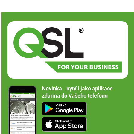
Novinka - nyní i jako aplikace
zdarma do Vašeho telefonu