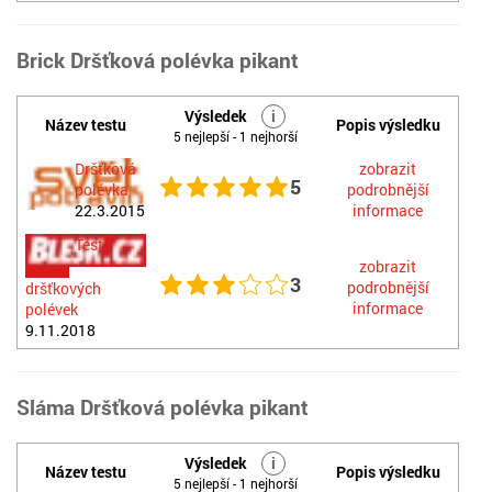
Brick Dršťková polévka pikant
Výsledek
i
Název testu
Popis výsledku
5 nejlepší - 1 nejhorší
Dršťková
zobrazit
5
polévka
podrobnější
22.3.2015
informace
Test
zobrazit
3
podrobnější
dršťkových
informace
polévek
9.11.2018
Sláma Dršťková polévka pikant
Výsledek
i
Název testu
Popis výsledku
5 nejlepší - 1 nejhorší