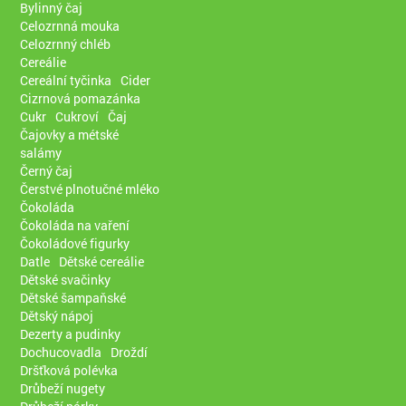
Bylinný čaj
Celozrnná mouka
Celozrnný chléb
Cereálie
Cereální tyčinka
Cider
Cizrnová pomazánka
Cukr
Cukroví
Čaj
Čajovky a métské
salámy
Černý čaj
Čerstvé plnotučné mléko
Čokoláda
Čokoláda na vaření
Čokoládové figurky
Datle
Dětské cereálie
Dětské svačinky
Dětské šampaňské
Dětský nápoj
Dezerty a pudinky
Dochucovadla
Droždí
Dršťková polévka
Drůbeží nugety