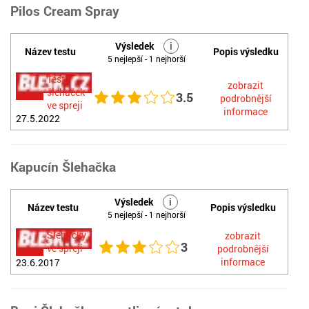
Pilos Cream Spray
Výsledek
i
Název testu
Popis výsledku
5 nejlepší - 1 nejhorší
Test
zobrazit
šlehaček
3.5
podrobnější
ve spreji
informace
27.5.2022
Kapucín Šlehačka
Výsledek
i
Název testu
Popis výsledku
5 nejlepší - 1 nejhorší
Šlehačky
zobrazit
3
ve spreji
podrobnější
informace
23.6.2017