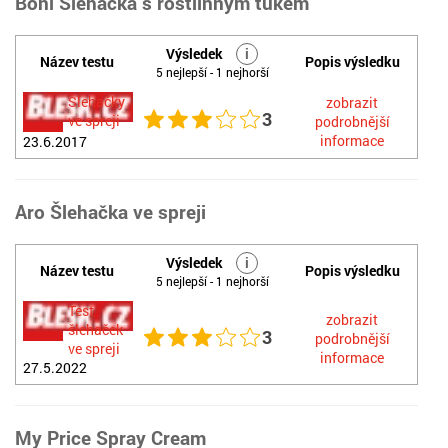
Boni Šlehačka s rostlinným tukem
Výsledek
i
Název testu
Popis výsledku
5 nejlepší - 1 nejhorší
Šlehačky
zobrazit
3
ve spreji
podrobnější
informace
23.6.2017
Aro Šlehačka ve spreji
Výsledek
i
Název testu
Popis výsledku
5 nejlepší - 1 nejhorší
Test
zobrazit
šlehaček
3
podrobnější
ve spreji
informace
27.5.2022
My Price Spray Cream