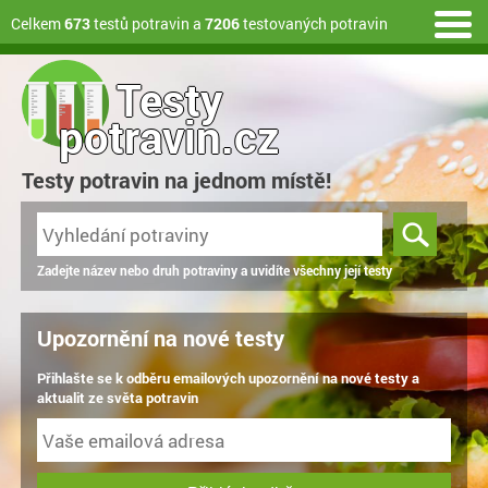
Celkem
673
testů potravin a
7206
testovaných potravin
Testy
potravin.cz
Testy potravin na jednom místě!
Zadejte název nebo druh potraviny a uvidíte všechny její testy
Upozornění na nové testy
Přihlašte se k odběru emailových upozornění na nové testy a
aktualit ze světa potravin