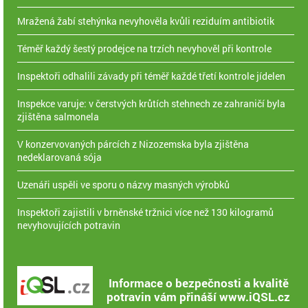
Mražená žabí stehýnka nevyhověla kvůli reziduím antibiotik
Téměř každý šestý prodejce na trzích nevyhověl při kontrole
Inspektoři odhalili závady při téměř každé třetí kontrole jídelen
Inspekce varuje: v čerstvých krůtích stehnech ze zahraničí byla
zjištěna salmonela
V konzervovaných párcích z Nizozemska byla zjištěna
nedeklarovaná sója
Uzenáři uspěli ve sporu o názvy masných výrobků
Inspektoři zajistili v brněnské tržnici více než 130 kilogramů
nevyhovujících potravin
Informace o bezpečnosti a kvalitě
potravin vám přináší www.iQSL.cz