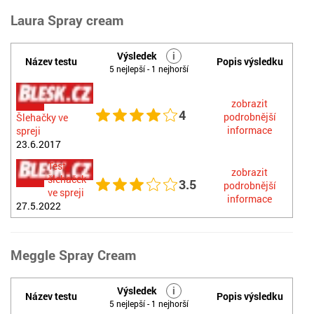
Laura Spray cream
Výsledek
i
Název testu
Popis výsledku
5 nejlepší - 1 nejhorší
zobrazit
4
podrobnější
Šlehačky ve
informace
spreji
23.6.2017
Test
zobrazit
šlehaček
3.5
podrobnější
ve spreji
informace
27.5.2022
Meggle Spray Cream
Výsledek
i
Název testu
Popis výsledku
5 nejlepší - 1 nejhorší