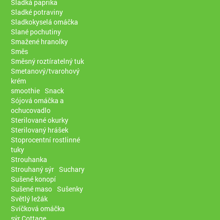
Sladká paprika
Sladké potraviny
Sladkokyselá omáčka
Slané pochutiny
Smažené hranolky
Směs
Směsný roztíratelný tuk
Smetanový/tvarohový
krém
smoothie
Snack
Sójová omáčka a
ochucovadlo
Sterilované okurky
Sterilovaný hrášek
Stoprocentní rostlinné
tuky
Strouhanka
Strouhaný sýr
Suchary
Sušené konopí
Sušené maso
Sušenky
Světlý ležák
Svíčková omáčka
sýr Cottage