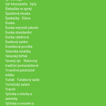
Sýr Mozzarella
Sýry
Šlehačka ve spreji
Špaldová mouka
Špekáčky
Šťáva
Šunka
Šunka nejvyšší jakosti
Šunka standardní
Šunka výběrová
Šunkový salám
Švestková povidla
Tatarská omáčka
Tatarský biftek
Tavený sýr
Těstoviny
tradiční pomazánkové
Trvanlivé polotučné
mléko
Tuňák
Tuňákový salát
Turistický salám
Tvaroh
Tyčinka s ořechy a
semínky
Tyčinka s ovocem a