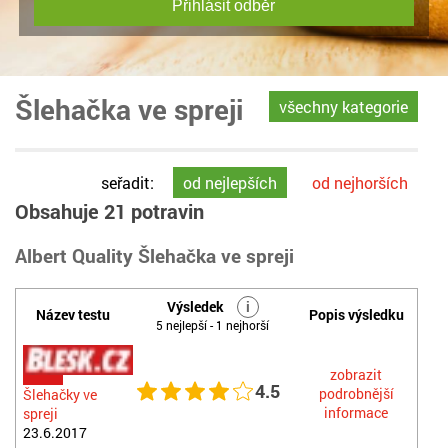
Přihlásit odběr
Šlehačka ve spreji
všechny kategorie
seřadit:
od nejlepších
od nejhorších
Obsahuje 21 potravin
Albert Quality Šlehačka ve spreji
Výsledek
i
Název testu
Popis výsledku
5 nejlepší - 1 nejhorší
zobrazit
4.5
podrobnější
Šlehačky ve
informace
spreji
23.6.2017