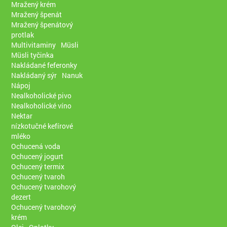
Mražený krém
Mražený špenát
Mražený špenátový
protlak
Multivitaminy
Müsli
Müsli tyčinka
Nakládané feferonky
Nakládaný sýr
Nanuk
Nápoj
Nealkoholické pivo
Nealkoholické víno
Nektar
nízkotučné kefírové
mléko
Ochucená voda
Ochucený jogurt
Ochucený termix
Ochucený tvaroh
Ochucený tvarohový
dezert
Ochucený tvarohový
krém