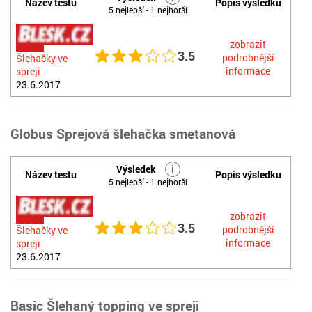
Název testu
Popis výsledku
5 nejlepší - 1 nejhorší
zobrazit
3.5
podrobnější
Šlehačky ve
informace
spreji
23.6.2017
Globus Sprejová šlehačka smetanová
Výsledek
i
Název testu
Popis výsledku
5 nejlepší - 1 nejhorší
zobrazit
3.5
podrobnější
Šlehačky ve
informace
spreji
23.6.2017
Basic Šlehaný topping ve spreji