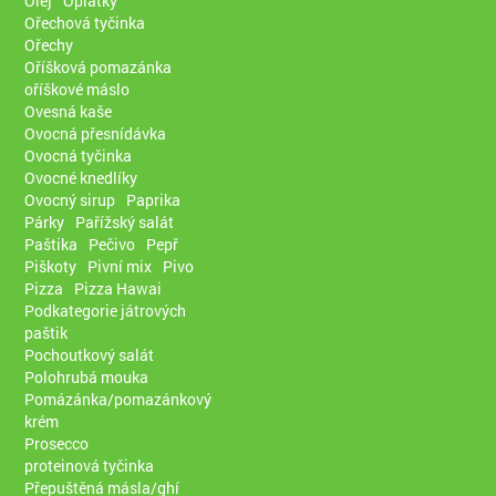
Olej
Oplatky
Ořechová tyčinka
Ořechy
Oříšková pomazánka
oříškové máslo
Ovesná kaše
Ovocná přesnídávka
Ovocná tyčinka
Ovocné knedlíky
Ovocný sirup
Paprika
Párky
Pařížský salát
Paštika
Pečivo
Pepř
Piškoty
Pivní mix
Pivo
Pizza
Pizza Hawai
Podkategorie játrových
paštik
Pochoutkový salát
Polohrubá mouka
Pomázánka/pomazánkový
krém
Prosecco
proteinová tyčinka
Přepuštěná másla/ghí