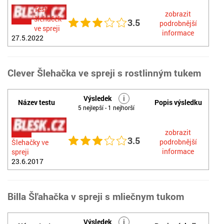
Test
zobrazit
šlehaček
3.5
podrobnější
ve spreji
informace
27.5.2022
Clever Šlehačka ve spreji s rostlinným tukem
Výsledek
i
Název testu
Popis výsledku
5 nejlepší - 1 nejhorší
zobrazit
3.5
podrobnější
Šlehačky ve
informace
spreji
23.6.2017
Billa Šl'ahačka v spreji s mliečnym tukom
Výsledek
i