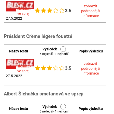
Test
zobrazit
šlehaček
3.5
podrobnější
ve spreji
informace
27.5.2022
Président Crème légère fouetté
Výsledek
i
Název testu
Popis výsledku
5 nejlepší - 1 nejhorší
Test
zobrazit
šlehaček
3.5
podrobnější
ve spreji
informace
27.5.2022
Albert Šlehačka smetanová ve spreji
Výsledek
i
Název testu
Popis výsledku
5 nejlepší - 1 nejhorší