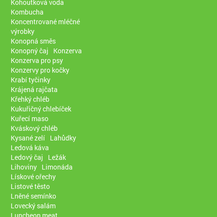
Kohoutková voda
Kombucha
Koncentrované mléčné
výrobky
Konopná směs
Konopný čaj
Konzerva
Konzerva pro psy
Konzervy pro kočky
Krabí tyčinky
Krájená rajčata
Křehký chléb
Kukuřičný chlebíček
Kuřecí maso
Kváskový chléb
Kysané zelí
Lahůdky
Ledová káva
Ledový čaj
Ležák
Lihoviny
Limonáda
Lískové ořechy
Listové těsto
Lněné semínko
Lovecký salám
Luncheon meat