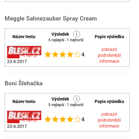
Meggle Sahnezauber Spray Cream
Výsledek
i
Název testu
Popis výsledku
5 nejlepší - 1 nejhorší
Šlehačky
zobrazit
4
ve spreji
podrobnější
informace
23.6.2017
Boni Šlehačka
Výsledek
i
Název testu
Popis výsledku
5 nejlepší - 1 nejhorší
Šlehačky
zobrazit
4
ve spreji
podrobnější
informace
23.6.2017