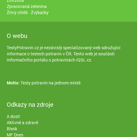
Zmrzlina
Zpracovaná zelenina
Žitný chléb
Žvýkačky
O webu
TestyPotravin.cz je nezávislý specializovaný web sdružující
informace o testech potravin v ČR. Tento web je součástí
informačního portálu o potravinách iQSL.cz
.
Motto:
Testy potravin na jednom místě.
Odkazy na zdroje
A dost!
Aktivně a zdravě
Blesk
MF Dnes