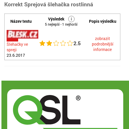
Korrekt Sprejová šlehačka rostlinná
Výsledek
i
Název testu
Popis výsledku
5 nejlepší - 1 nejhorší
zobrazit
2.5
podrobnější
Šlehačky ve
informace
spreji
23.6.2017