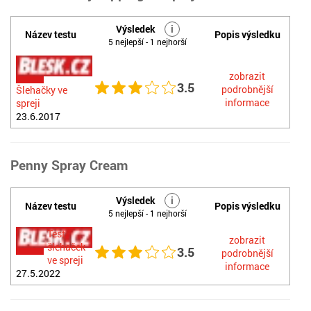
Výsledek
i
Název testu
Popis výsledku
5 nejlepší - 1 nejhorší
zobrazit
3.5
podrobnější
Šlehačky ve
informace
spreji
23.6.2017
Penny Spray Cream
Výsledek
i
Název testu
Popis výsledku
5 nejlepší - 1 nejhorší
Test
zobrazit
šlehaček
3.5
podrobnější
ve spreji
informace
27.5.2022