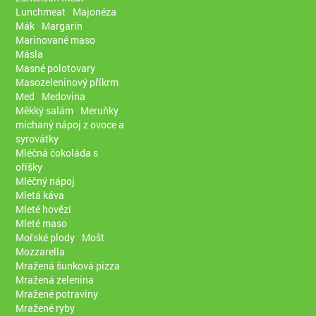
Lunchmeat
Majonéza
Mák
Margarín
Marinované maso
Másla
Masné polotovary
Masozeleninový příkrm
Med
Medovina
Měkký salám
Meruňky
míchaný nápoj z ovoce a
syrovátky
Mléčná čokoláda s
oříšky
Mléčný nápoj
Mletá káva
Mleté hovězí
Mleté maso
Mořské plody
Mošt
Mozzarella
Mražená šunková pizza
Mražená zelenina
Mražené potraviny
Mražené ryby