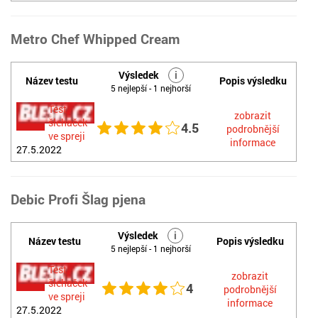
Metro Chef Whipped Cream
Výsledek
i
Název testu
Popis výsledku
5 nejlepší - 1 nejhorší
Test
zobrazit
šlehaček
4.5
podrobnější
ve spreji
informace
27.5.2022
Debic Profi Šlag pjena
Výsledek
i
Název testu
Popis výsledku
5 nejlepší - 1 nejhorší
Test
zobrazit
šlehaček
4
podrobnější
ve spreji
informace
27.5.2022