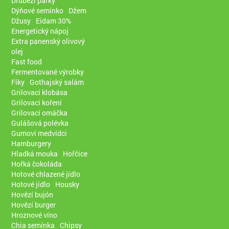
Drůbeží párky
Dýňové semínko
Džem
Džusy
Eidam 30%
Energetický nápoj
Extra panenský olivový
olej
Fast food
Fermentované výrobky
Fíky
Gothajský salám
Grilovací klobása
Grilovací koření
Grilovací omáčka
Gulášová polévka
Gumoví medvídci
Hamburgery
Hladká mouka
Hořčice
Hořká čokoláda
Hotové chlazené jídlo
Hotové jídlo
Housky
Hovězí bujón
Hovězí burger
Hroznové víno
Chia semínka
Chipsy