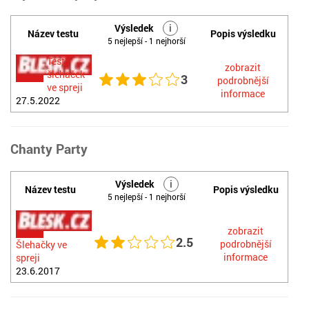
Výsledek
i
Název testu
Popis výsledku
5 nejlepší - 1 nejhorší
Test
zobrazit
šlehaček
3
podrobnější
ve spreji
informace
27.5.2022
Chanty Party
Výsledek
i
Název testu
Popis výsledku
5 nejlepší - 1 nejhorší
zobrazit
2.5
podrobnější
Šlehačky ve
informace
spreji
23.6.2017