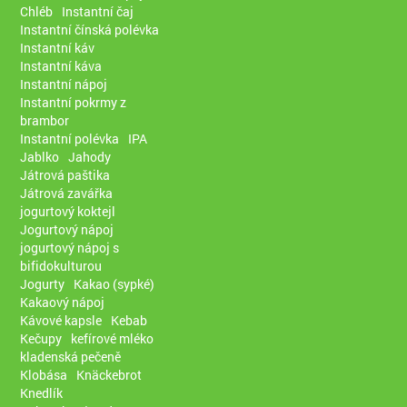
Chléb
Instantní čaj
Instantní čínská polévka
Instantní káv
Instantní káva
Instantní nápoj
Instantní pokrmy z
brambor
Instantní polévka
IPA
Jablko
Jahody
Játrová paštika
Játrová zavářka
jogurtový koktejl
Jogurtový nápoj
jogurtový nápoj s
bifidokulturou
Jogurty
Kakao (sypké)
Kakaový nápoj
Kávové kapsle
Kebab
Kečupy
kefírové mléko
kladenská pečeně
Klobása
Knäckebrot
Knedlík