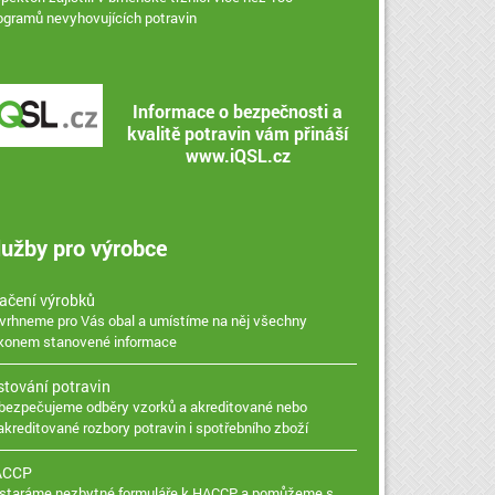
logramů nevyhovujících potravin
Informace o bezpečnosti a
kvalitě potravin vám přináší
www.iQSL.cz
lužby pro výrobce
ačení výrobků
vrhneme pro Vás obal a umístíme na něj všechny
konem stanovené informace
stování potravin
bezpečujeme odběry vzorků a akreditované nebo
akreditované rozbory potravin i spotřebního zboží
ACCP
staráme nezbytné formuláře k HACCP a pomůžeme s