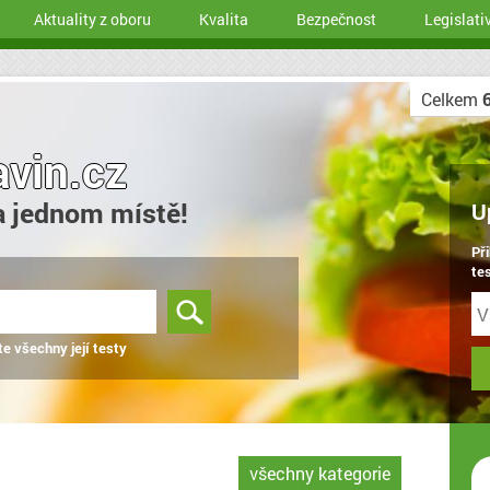
Aktuality z oboru
Kvalita
Bezpečnost
Legislati
Celkem
avin.cz
a jednom místě!
U
Př
tes
te všechny její testy
všechny kategorie