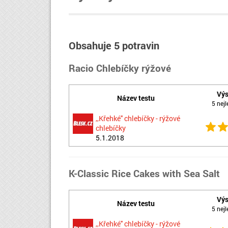
Obsahuje 5 potravin
Racio Chlebíčky rýžové
Vý
Název testu
5 nejl
,,Křehké'' chlebíčky - rýžové
chlebíčky
5.1.2018
K-Classic Rice Cakes with Sea Salt
Vý
Název testu
5 nejl
,,Křehké'' chlebíčky - rýžové