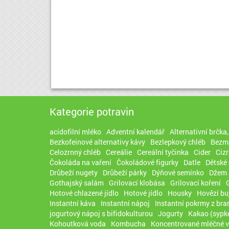
Kategorie potravin
acidofilní mléko
Adventní kalendář
Alternativní brčka
Bezkofeinové alternativy kávy
Bezlepkový chléb
Bezma
Celozrnný chléb
Cereálie
Cereální tyčinka
Cider
Ciz
Čokoláda na vaření
Čokoládové figurky
Datle
Dětské 
Drůbeží nugety
Drůbeží párky
Dýňové semínko
Džem
Gothajský salám
Grilovací klobása
Grilovací koření
Hotové chlazené jídlo
Hotové jídlo
Housky
Hovězí bu
Instantní káva
Instantní nápoj
Instantní pokrmy z br
jogurtový nápoj s bifidokulturou
Jogurty
Kakao (sypk
Kohoutková voda
Kombucha
Koncentrované mléčné 