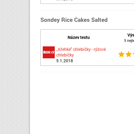
Sondey Rice Cakes Salted
Výs
Název testu
5 nejl
,,Křehké'' chlebíčky - rýžové
chlebíčky
5.1.2018