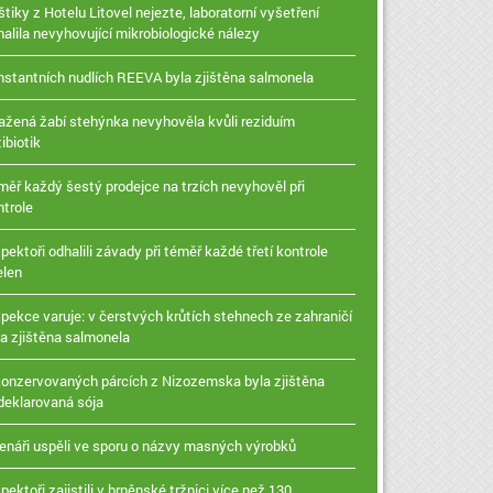
tiky z Hotelu Litovel nejezte, laboratorní vyšetření
halila nevyhovující mikrobiologické nálezy
instantních nudlích REEVA byla zjištěna salmonela
ažená žabí stehýnka nevyhověla kvůli reziduím
ibiotik
měř každý šestý prodejce na trzích nevyhověl při
ntrole
pektoři odhalili závady při téměř každé třetí kontrole
elen
spekce varuje: v čerstvých krůtích stehnech ze zahraničí
la zjištěna salmonela
konzervovaných párcích z Nizozemska byla zjištěna
deklarovaná sója
enáři uspěli ve sporu o názvy masných výrobků
pektoři zajistili v brněnské tržnici více než 130