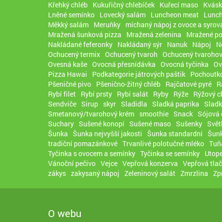
Křehký chléb
Kukuřičný chlebíček
Kuřecí maso
Kvásk
Lněné semínko
Lovecký salám
Luncheon meat
Lunc
Měkký salám
Meruňky
míchaný nápoj z ovoce a syrov
Mražená šunková pizza
Mražená zelenina
Mražené po
Nakládané feferonky
Nakládaný sýr
Nanuk
Nápoj
N
Ochucený termix
Ochucený tvaroh
Ochucený tvarohov
Ovesná kaše
Ovocná přesnídávka
Ovocná tyčinka
Ov
Pizza Hawai
Podkategorie játrových paštik
Pochoutko
Pšeničné pivo
Pšenično-žitný chléb
Rajčatové pyré
R
Rybí filet
Rybí prsty
Rybí salát
Ryby
Rýže
Rýžový c
Sendviče
Sirup
skyr
Sladidla
Sladká paprika
Sladk
Smetanový/tvarohový krém
smoothie
Snack
Sójová
Suchary
Sušené konopí
Sušené maso
Sušenky
Svět
Šunka
Šunka nejvyšší jakosti
Šunka standardní
Šunk
tradiční pomazánkové
Trvanlivé polotučné mléko
Tuň
Tyčinka s ovocem a semínky
Tyčinka se semínky
Utope
Vánoční pečivo
Vejce
Vepřová konzerva
Vepřová tla
zákys
zakysaný nápoj
Zeleninový salát
Zmrzlina
Zp
O webu