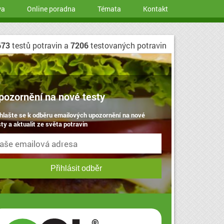
va
Online poradna
Témata
Kontakt
673
testů potravin a
7206
testovaných potravin
pozornění na nové testy
ihlašte se k odběru emailových upozornění na nové
ty a aktualit ze světa potravin
Přihlásit odběr