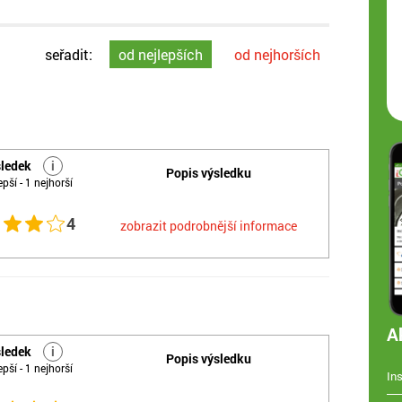
seřadit:
od nejlepších
od nejhorších
sledek
i
Popis výsledku
epší - 1 nejhorší
4
zobrazit podrobnější informace
A
sledek
i
Popis výsledku
epší - 1 nejhorší
In