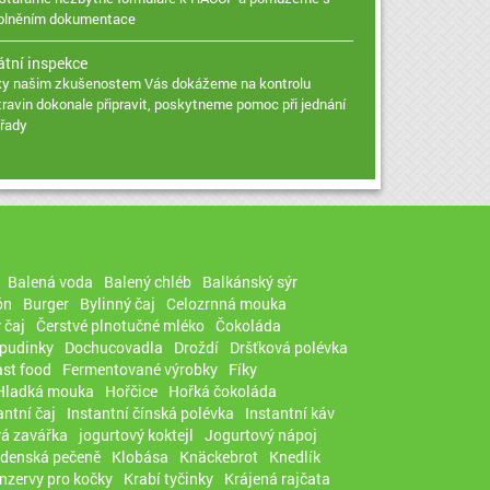
plněním dokumentace
átní inspekce
ky našim zkušenostem Vás dokážeme na kontrolu
travin dokonale připravit, poskytneme pomoc při jednání
úřady
Balená voda
Balený chléb
Balkánský sýr
ón
Burger
Bylinný čaj
Celozrnná mouka
 čaj
Čerstvé plnotučné mléko
Čokoláda
 pudinky
Dochucovadla
Droždí
Dršťková polévka
ast food
Fermentované výrobky
Fíky
Hladká mouka
Hořčice
Hořká čokoláda
antní čaj
Instantní čínská polévka
Instantní káv
vá zavářka
jogurtový koktejl
Jogurtový nápoj
adenská pečeně
Klobása
Knäckebrot
Knedlík
nzervy pro kočky
Krabí tyčinky
Krájená rajčata