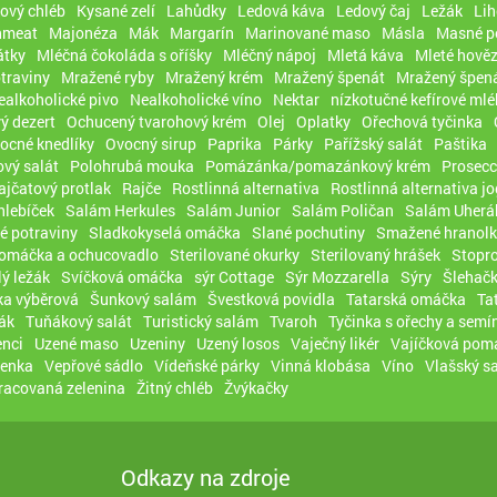
ový chléb
Kysané zelí
Lahůdky
Ledová káva
Ledový čaj
Ležák
Lih
hmeat
Majonéza
Mák
Margarín
Marinované maso
Másla
Masné p
átky
Mléčná čokoláda s oříšky
Mléčný nápoj
Mletá káva
Mleté hověz
traviny
Mražené ryby
Mražený krém
Mražený špenát
Mražený špená
ealkoholické pivo
Nealkoholické víno
Nektar
nízkotučné kefírové mlé
ý dezert
Ochucený tvarohový krém
Olej
Oplatky
Ořechová tyčinka
ocné knedlíky
Ovocný sirup
Paprika
Párky
Pařížský salát
Paštika
vý salát
Polohrubá mouka
Pomázánka/pomazánkový krém
Prosec
ajčatový protlak
Rajče
Rostlinná alternativa
Rostlinná alternativa j
hlebíček
Salám Herkules
Salám Junior
Salám Poličan
Salám Uherá
é potraviny
Sladkokyselá omáčka
Slané pochutiny
Smažené hranolk
 omáčka a ochucovadlo
Sterilované okurky
Sterilovaný hrášek
Stopro
lý ležák
Svíčková omáčka
sýr Cottage
Sýr Mozzarella
Sýry
Šlehačk
a výběrová
Šunkový salám
Švestková povidla
Tatarská omáčka
Ta
ák
Tuňákový salát
Turistický salám
Tvaroh
Tyčinka s ořechy a semí
nci
Uzené maso
Uzeniny
Uzený losos
Vaječný likér
Vajíčková pom
čenka
Vepřové sádlo
Vídeňské párky
Vinná klobása
Víno
Vlašský sa
racovaná zelenina
Žitný chléb
Žvýkačky
Odkazy na zdroje