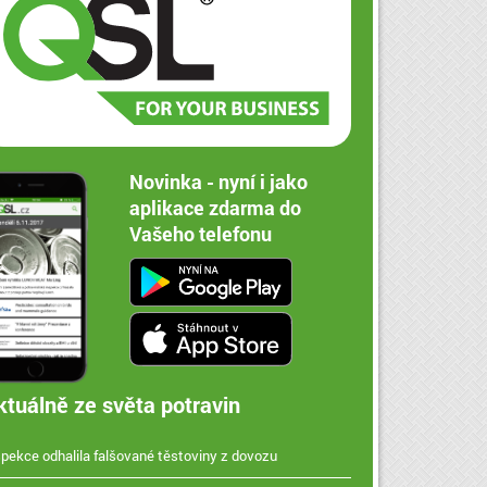
Novinka - nyní i jako
aplikace zdarma do
Vašeho telefonu
ktuálně ze světa potravin
spekce odhalila falšované těstoviny z dovozu