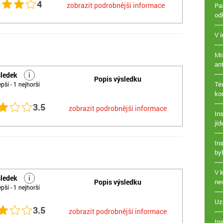
4
zobrazit podrobnější informace
Paš
od
V 
Mr
ant
ledek
i
Popis výsledku
Té
epší - 1 nejhorší
ko
3.5
zobrazit podrobnější informace
Ins
jíd
In
by
V 
ledek
i
Popis výsledku
ne
epší - 1 nejhorší
Uz
3.5
zobrazit podrobnější informace
Ins