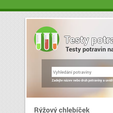
Testy potr
Testy potravin n
Zadejte název nebo druh potraviny a uvidí
Rýžový chlebíček