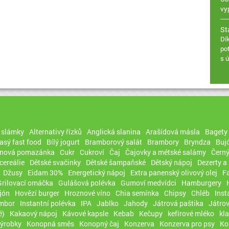
vy
St
Dí
po
s 
, slámky
Alternativy řízků
Anglická slanina
Arašídová másla
Bagety
sý fast food
Bílý jogurt
Bramborový salát
Brambory
Bryndza
Buj
rnová pomazánka
Cukr
Cukroví
Čaj
Čajovky a métské salámy
Černý
cereálie
Dětské svačinky
Dětské šampaňské
Dětský nápoj
Dezerty a
Džusy
Eidam 30%
Energetický nápoj
Extra panenský olivový olej
F
Grilovací omáčka
Gulášová polévka
Gumoví medvídci
Hamburgery
jón
Hovězí burger
Hroznové víno
Chia semínka
Chipsy
Chléb
Inst
ambor
Instantní polévka
IPA
Jablko
Jahody
Játrová paštika
Játro
é)
Kakaový nápoj
Kávové kapsle
Kebab
Kečupy
kefírové mléko
kl
výrobky
Konopná směs
Konopný čaj
Konzerva
Konzerva pro psy
Ko