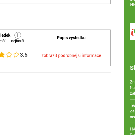
ki
ledek
i
Popis výsledku
epší - 1 nejhorší
3.5
zobrazit podrobnější informace
S
Zn
Na
zá
Te
Za
ne
H
Ob