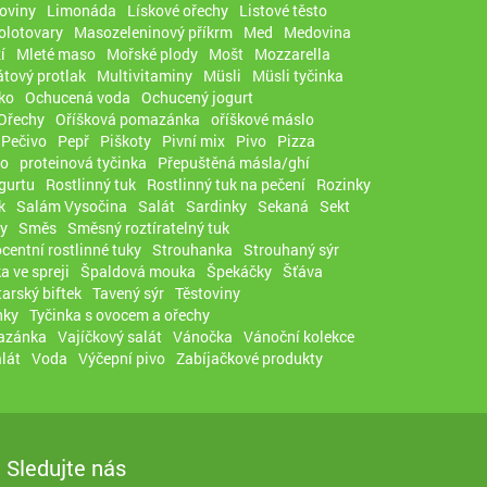
oviny
Limonáda
Lískové ořechy
Listové těsto
olotovary
Masozeleninový příkrm
Med
Medovina
í
Mleté maso
Mořské plody
Mošt
Mozzarella
tový protlak
Multivitaminy
Müsli
Müsli tyčinka
ko
Ochucená voda
Ochucený jogurt
Ořechy
Oříšková pomazánka
oříškové máslo
Pečivo
Pepř
Piškoty
Pivní mix
Pivo
Pizza
co
proteinová tyčinka
Přepuštěná másla/ghí
ogurtu
Rostlinný tuk
Rostlinný tuk na pečení
Rozinky
k
Salám Vysočina
Salát
Sardinky
Sekaná
Sekt
y
Směs
Směsný roztíratelný tuk
centní rostlinné tuky
Strouhanka
Strouhaný sýr
a ve spreji
Špaldová mouka
Špekáčky
Šťáva
tarský biftek
Tavený sýr
Těstoviny
nky
Tyčinka s ovocem a ořechy
azánka
Vajíčkový salát
Vánočka
Vánoční kolekce
lát
Voda
Výčepní pivo
Zabíjačkové produkty
Sledujte nás