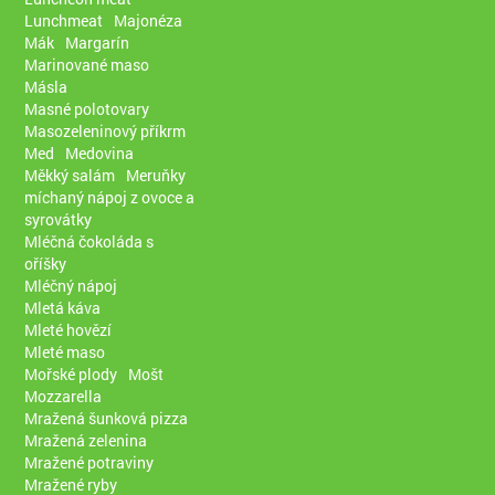
Lunchmeat
Majonéza
Mák
Margarín
Marinované maso
Másla
Masné polotovary
Masozeleninový příkrm
Med
Medovina
Měkký salám
Meruňky
míchaný nápoj z ovoce a
syrovátky
Mléčná čokoláda s
oříšky
Mléčný nápoj
Mletá káva
Mleté hovězí
Mleté maso
Mořské plody
Mošt
Mozzarella
Mražená šunková pizza
Mražená zelenina
Mražené potraviny
Mražené ryby