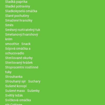
Sladká paprika
Sladké potraviny
Sladkokyselá omáčka
Slané pochutiny
Smažené hranolky
Směs
Směsný roztíratelný tuk
Smetanový/tvarohový
krém
smoothie
Snack
Sójová omáčka a
ochucovadlo
Sterilované okurky
Sterilovaný hrášek
Stoprocentní rostlinné
tuky
Strouhanka
Strouhaný sýr
Suchary
Sušené konopí
Sušené maso
Sušenky
Světlý ležák
Svíčková omáčka
sýr Cottage