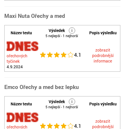
Maxi Nuta Ořechy a med
Výsledek
i
Název testu
Popis výsledku
5 nejlepší - 1 nejhorší
Test
zobrazit
4.1
podrobnější
ořechových
informace
tyčinek
4.9.2024
Emco Ořechy a med bez lepku
Výsledek
i
Název testu
Popis výsledku
5 nejlepší - 1 nejhorší
Test
zobrazit
4.1
podrobnější
ořechových