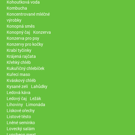
Kohoutková voda
Kombucha
Koncentrované mléčné
výrobky
Konopná směs
Konopný čaj
Konzerva
Konzerva pro psy
Konzervy pro kočky
Krabí tyčinky
Krájená rajčata
Křehký chléb
Kukuřičný chlebíček
Kuřecí maso
Kváskový chléb
Kysané zelí
Lahůdky
Ledová káva
Ledový čaj
Ležák
Lihoviny
Limonáda
Lískové ořechy
Listové těsto
Lněné semínko
Lovecký salám
Luncheon meat