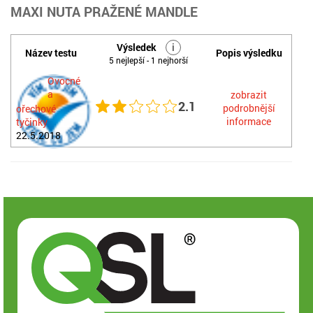
MAXI NUTA PRAŽENÉ MANDLE
Výsledek
i
Název testu
Popis výsledku
5 nejlepší - 1 nejhorší
Ovocné
a
zobrazit
2.1
podrobnější
ořechové
informace
tyčinky
22.5.2018