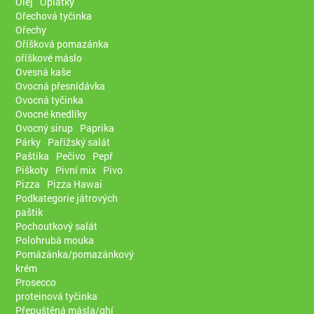
Olej
Oplatky
Ořechová tyčinka
Ořechy
Oříšková pomazánka
oříškové máslo
Ovesná kaše
Ovocná přesnídávka
Ovocná tyčinka
Ovocné knedlíky
Ovocný sirup
Paprika
Párky
Pařížský salát
Paštika
Pečivo
Pepř
Piškoty
Pivní mix
Pivo
Pizza
Pizza Hawai
Podkategorie játrových
paštik
Pochoutkový salát
Polohrubá mouka
Pomázánka/pomazánkový
krém
Prosecco
proteinová tyčinka
Přepuštěná másla/ghí