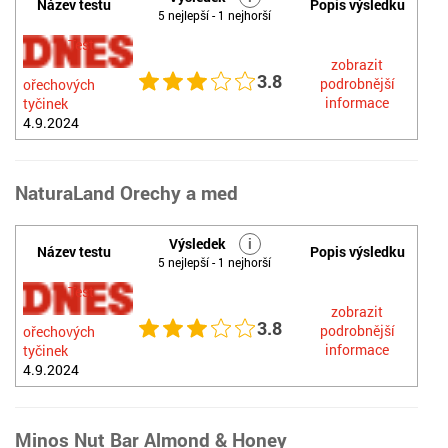
Název testu
Popis výsledku
5 nejlepší - 1 nejhorší
Test
zobrazit
3.8
podrobnější
ořechových
informace
tyčinek
4.9.2024
NaturaLand Orechy a med
Výsledek
i
Název testu
Popis výsledku
5 nejlepší - 1 nejhorší
Test
zobrazit
3.8
podrobnější
ořechových
informace
tyčinek
4.9.2024
Minos Nut Bar Almond & Honey