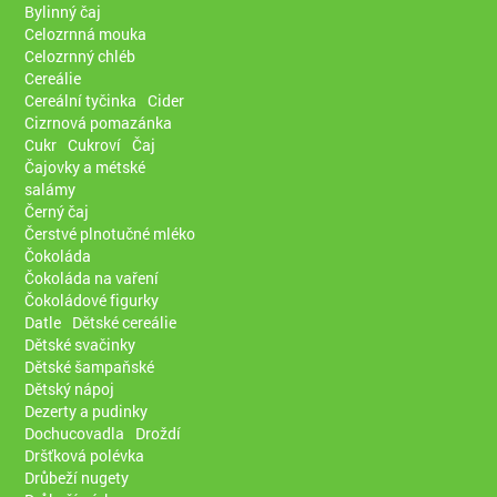
Bylinný čaj
Celozrnná mouka
Celozrnný chléb
Cereálie
Cereální tyčinka
Cider
Cizrnová pomazánka
Cukr
Cukroví
Čaj
Čajovky a métské
salámy
Černý čaj
Čerstvé plnotučné mléko
Čokoláda
Čokoláda na vaření
Čokoládové figurky
Datle
Dětské cereálie
Dětské svačinky
Dětské šampaňské
Dětský nápoj
Dezerty a pudinky
Dochucovadla
Droždí
Dršťková polévka
Drůbeží nugety