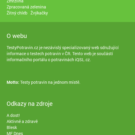
Zmrzlina
Zpracovaná zelenina
Žitný chléb
Žvýkačky
O webu
TestyPotravin.cz je nezávislý specializovaný web sdružující
informace o testech potravin v ČR. Tento web je součástí
informačního portálu o potravinách iQSL.cz
.
Motto:
Testy potravin na jednom místě.
Odkazy na zdroje
A dost!
Aktivně a zdravě
Blesk
MF Dnes