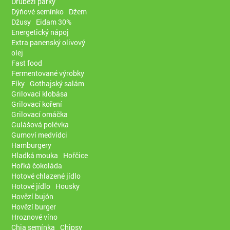
Drůbeží párky
Dýňové semínko
Džem
Džusy
Eidam 30%
Energetický nápoj
Extra panenský olivový
olej
Fast food
Fermentované výrobky
Fíky
Gothajský salám
Grilovací klobása
Grilovací koření
Grilovací omáčka
Gulášová polévka
Gumoví medvídci
Hamburgery
Hladká mouka
Hořčice
Hořká čokoláda
Hotové chlazené jídlo
Hotové jídlo
Housky
Hovězí bujón
Hovězí burger
Hroznové víno
Chia semínka
Chipsy