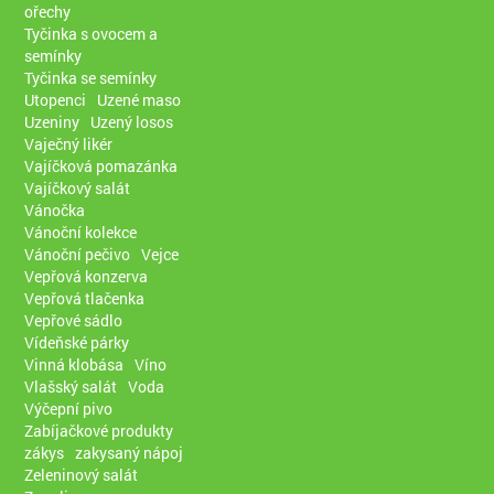
ořechy
Tyčinka s ovocem a
semínky
Tyčinka se semínky
Utopenci
Uzené maso
Uzeniny
Uzený losos
Vaječný likér
Vajíčková pomazánka
Vajíčkový salát
Vánočka
Vánoční kolekce
Vánoční pečivo
Vejce
Vepřová konzerva
Vepřová tlačenka
Vepřové sádlo
Vídeňské párky
Vinná klobása
Víno
Vlašský salát
Voda
Výčepní pivo
Zabíjačkové produkty
zákys
zakysaný nápoj
Zeleninový salát