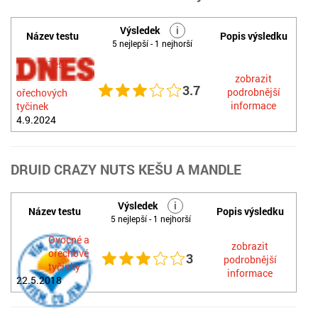
Výsledek
i
Název testu
Popis výsledku
5 nejlepší - 1 nejhorší
Test
zobrazit
3.7
podrobnější
ořechových
informace
tyčinek
4.9.2024
DRUID CRAZY NUTS KEŠU A MANDLE
Výsledek
i
Název testu
Popis výsledku
5 nejlepší - 1 nejhorší
Ovocné a
zobrazit
ořechové
3
podrobnější
tyčinky
informace
22.5.2018