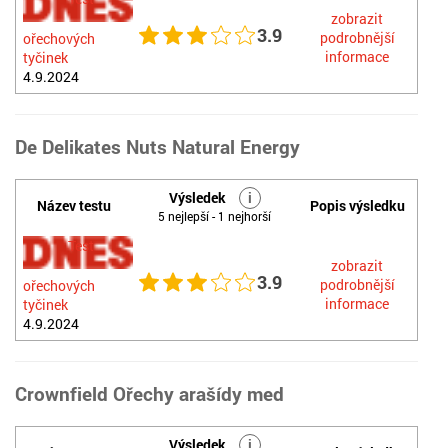
zobrazit
3.9
podrobnější
ořechových
informace
tyčinek
4.9.2024
De Delikates Nuts Natural Energy
Výsledek
i
Název testu
Popis výsledku
5 nejlepší - 1 nejhorší
Test
zobrazit
3.9
podrobnější
ořechových
informace
tyčinek
4.9.2024
Crownfield Ořechy arašídy med
Výsledek
i