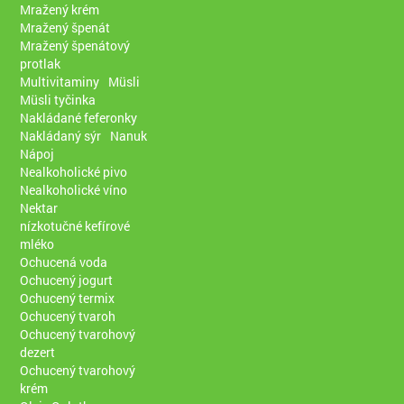
Mražený krém
Mražený špenát
Mražený špenátový
protlak
Multivitaminy
Müsli
Müsli tyčinka
Nakládané feferonky
Nakládaný sýr
Nanuk
Nápoj
Nealkoholické pivo
Nealkoholické víno
Nektar
nízkotučné kefírové
mléko
Ochucená voda
Ochucený jogurt
Ochucený termix
Ochucený tvaroh
Ochucený tvarohový
dezert
Ochucený tvarohový
krém