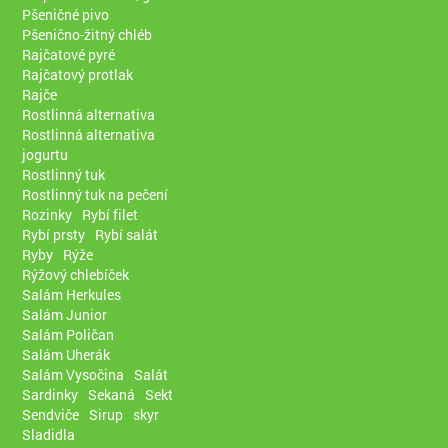
Pšeničné pivo
Pšenično-žitný chléb
Rajčatové pyré
Rajčatový protlak
Rajče
Rostlinná alternativa
Rostlinná alternativa
jogurtu
Rostlinný tuk
Rostlinný tuk na pečení
Rozinky
Rybí filet
Rybí prsty
Rybí salát
Ryby
Rýže
Rýžový chlebíček
Salám Herkules
Salám Junior
Salám Poličan
Salám Uherák
Salám Vysočina
Salát
Sardinky
Sekaná
Sekt
Sendviče
Sirup
skyr
Sladidla