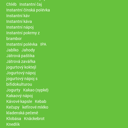
Chléb
Instantní čaj
Instantní čínská polévka
Instantní káv
Instantní káva
Instantní nápoj
Instantní pokrmy z
brambor
Instantní polévka
IPA
Jablko
Jahody
Játrová paštika
Játrová zavářka
jogurtový koktejl
Jogurtový nápoj
jogurtový nápoj s
bifidokulturou
Jogurty
Kakao (sypké)
Kakaový nápoj
Kávové kapsle
Kebab
Kečupy
kefírové mléko
kladenská pečeně
Klobása
Knäckebrot
Knedlík