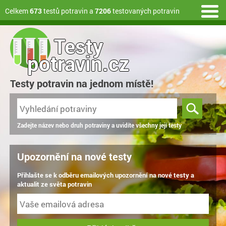
Celkem
673
testů potravin a
7206
testovaných potravin
Testy
potravin.cz
Testy potravin na jednom místě!
Zadejte název nebo druh potraviny a uvidíte všechny její testy
Upozornění na nové testy
Přihlašte se k odběru emailových upozornění na nové testy a
aktualit ze světa potravin