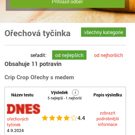
Přihlásit odběr
Ořechová tyčinka
všechny kategorie
seřadit:
od nejlepších
od nejhorších
Obsahuje 11 potravin
Crip Crop Ořechy s medem
Výsledek
i
Název testu
Popis výsledku
5 nejlepší - 1 nejhorší
Test
zobrazit
4.4
podrobnější
ořechových
informace
tyčinek
4.9.2024