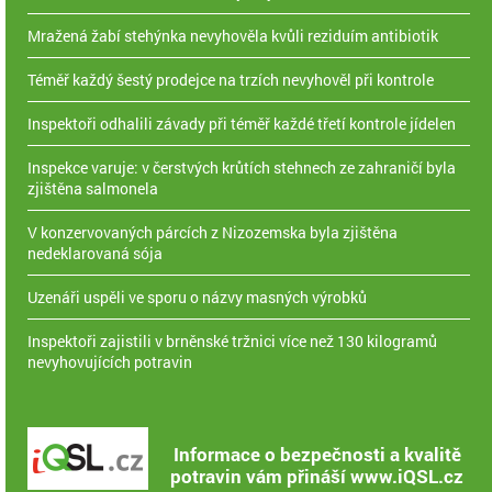
Mražená žabí stehýnka nevyhověla kvůli reziduím antibiotik
Téměř každý šestý prodejce na trzích nevyhověl při kontrole
Inspektoři odhalili závady při téměř každé třetí kontrole jídelen
Inspekce varuje: v čerstvých krůtích stehnech ze zahraničí byla
zjištěna salmonela
V konzervovaných párcích z Nizozemska byla zjištěna
nedeklarovaná sója
Uzenáři uspěli ve sporu o názvy masných výrobků
Inspektoři zajistili v brněnské tržnici více než 130 kilogramů
nevyhovujících potravin
Informace o bezpečnosti a kvalitě
potravin vám přináší www.iQSL.cz