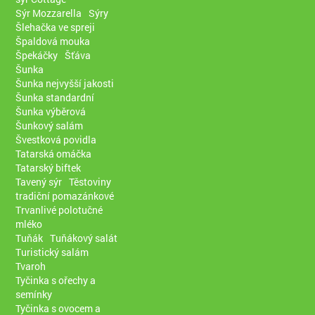
Sýr Mozzarella
Sýry
Šlehačka ve spreji
Špaldová mouka
Špekáčky
Šťáva
Šunka
Šunka nejvyšší jakosti
Šunka standardní
Šunka výběrová
Šunkový salám
Švestková povidla
Tatarská omáčka
Tatarský biftek
Tavený sýr
Těstoviny
tradiční pomazánkové
Trvanlivé polotučné
mléko
Tuňák
Tuňákový salát
Turistický salám
Tvaroh
Tyčinka s ořechy a
semínky
Tyčinka s ovocem a