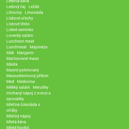
Ledová káva
Ledový čaj
Ležák
Lihoviny
Limonáda
Lískové ořechy
Listové těsto
Lněné semínko
Lovecký salám
Luncheon meat
Lunchmeat
Majonéza
Mák
Margarín
Marinované maso
Másla
Masné polotovary
Masozeleninový příkrm
Med
Medovina
Měkký salám
Meruňky
míchaný nápoj z ovoce a
syrovátky
Mléčná čokoláda s
oříšky
Mléčný nápoj
Mletá káva
Mleté hovězí