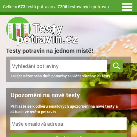
Celkem
673
testů potravin a
7206
testovaných potravin
Testy
potravin.cz
Testy potravin na jednom místě!
Zadejte název nebo druh potraviny a uvidíte všechny její testy
Upozornění na nové testy
Přihlašte se k odběru emailových upozornění na nové testy a
aktualit ze světa potravin