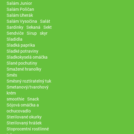
Salám Junior
Salám Poličan
Salám Uherák
Salám Vysočina
Salát
Sardinky
Sekaná
Sekt
Sendviče
Sirup
skyr
Sladidla
Sladká paprika
Sladké potraviny
Sladkokyselá omáčka
Slané pochutiny
Smažené hranolky
Směs
Směsný roztíratelný tuk
Smetanový/tvarohový
krém
smoothie
Snack
Sójová omáčka a
ochucovadlo
Sterilované okurky
Sterilovaný hrášek
Stoprocentní rostlinné