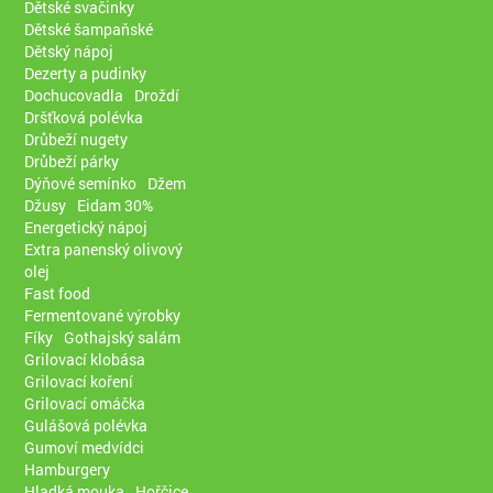
Dětské svačinky
Dětské šampaňské
Dětský nápoj
Dezerty a pudinky
Dochucovadla
Droždí
Dršťková polévka
Drůbeží nugety
Drůbeží párky
Dýňové semínko
Džem
Džusy
Eidam 30%
Energetický nápoj
Extra panenský olivový
olej
Fast food
Fermentované výrobky
Fíky
Gothajský salám
Grilovací klobása
Grilovací koření
Grilovací omáčka
Gulášová polévka
Gumoví medvídci
Hamburgery
Hladká mouka
Hořčice