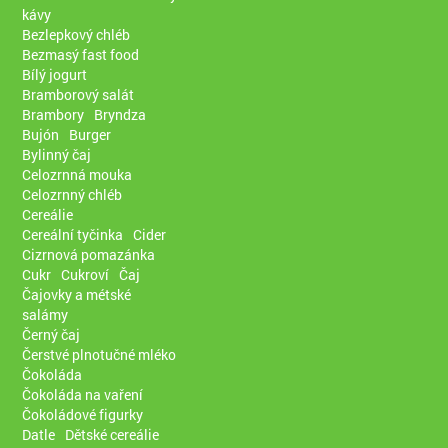
kávy
Bezlepkový chléb
Bezmasý fast food
Bílý jogurt
Bramborový salát
Brambory
Bryndza
Bujón
Burger
Bylinný čaj
Celozrnná mouka
Celozrnný chléb
Cereálie
Cereální tyčinka
Cider
Cizrnová pomazánka
Cukr
Cukroví
Čaj
Čajovky a métské
salámy
Černý čaj
Čerstvé plnotučné mléko
Čokoláda
Čokoláda na vaření
Čokoládové figurky
Datle
Dětské cereálie