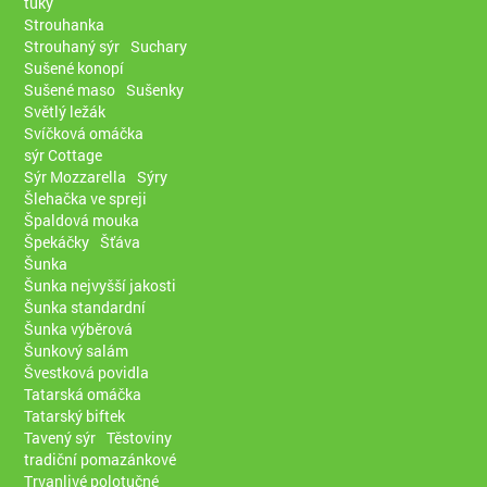
tuky
Strouhanka
Strouhaný sýr
Suchary
Sušené konopí
Sušené maso
Sušenky
Světlý ležák
Svíčková omáčka
sýr Cottage
Sýr Mozzarella
Sýry
Šlehačka ve spreji
Špaldová mouka
Špekáčky
Šťáva
Šunka
Šunka nejvyšší jakosti
Šunka standardní
Šunka výběrová
Šunkový salám
Švestková povidla
Tatarská omáčka
Tatarský biftek
Tavený sýr
Těstoviny
tradiční pomazánkové
Trvanlivé polotučné