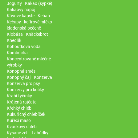
Jogurty
Kakao (sypké)
Kakaový nápoj
Kávové kapsle
Kebab
Kečupy
kefírové mléko
kladenská pečeně
Klobása
Knäckebrot
Knedlík
Kohoutková voda
Kombucha
Koncentrované mléčné
výrobky
Konopná směs
Konopný čaj
Konzerva
Konzerva pro psy
Konzervy pro kočky
Krabí tyčinky
Krájená rajčata
Křehký chléb
Kukuřičný chlebíček
Kuřecí maso
Kváskový chléb
Kysané zelí
Lahůdky