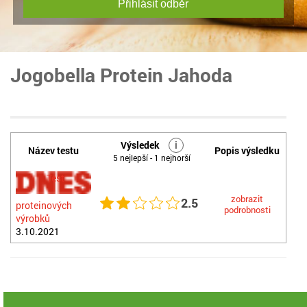
Přihlásit odběr
Jogobella Protein Jahoda
Výsledek
i
Název testu
Popis výsledku
5 nejlepší - 1 nejhorší
Test
zobrazit
2.5
proteinových
podrobnosti
výrobků
3.10.2021