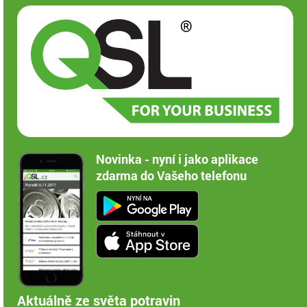
Novinka - nyní i jako aplikace
zdarma do Vašeho telefonu
Aktuálně ze světa potravin