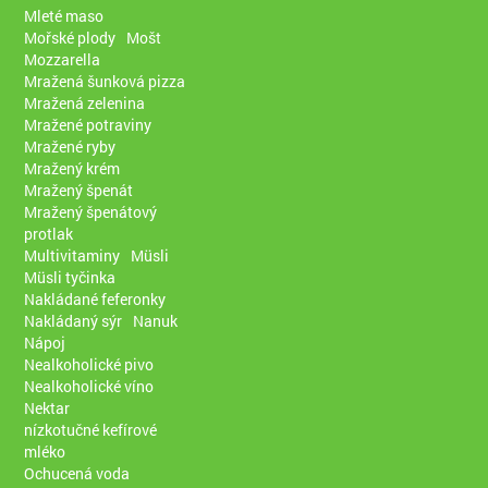
Mleté maso
Mořské plody
Mošt
Mozzarella
Mražená šunková pizza
Mražená zelenina
Mražené potraviny
Mražené ryby
Mražený krém
Mražený špenát
Mražený špenátový
protlak
Multivitaminy
Müsli
Müsli tyčinka
Nakládané feferonky
Nakládaný sýr
Nanuk
Nápoj
Nealkoholické pivo
Nealkoholické víno
Nektar
nízkotučné kefírové
mléko
Ochucená voda