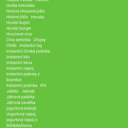
Hořká čokoláda
Hotové chlazené jídlo
Hotové jídlo
Housky
Hovězí bujón
Hovězí burger
Hroznové víno
Chia semínka
Chipsy
Chléb
Instantní čaj
Instantní čínská polévka
Instantní káv
Instantní káva
Instantní nápoj
Instantní pokrmy z
brambor
Instantní polévka
IPA
Jablko
Jahody
Játrová paštika
Játrová zavářka
jogurtový koktejl
Jogurtový nápoj
jogurtový nápoj s
bifidokulturou