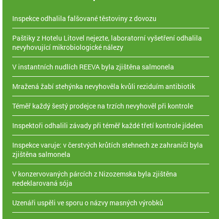
Inspekce odhalila falšované těstoviny z dovozu
Paštiky z Hotelu Litovel nejezte, laboratorní vyšetření odhalila
nevyhovující mikrobiologické nálezy
V instantních nudlích REEVA byla zjištěna salmonela
Mražená žabí stehýnka nevyhověla kvůli reziduím antibiotik
Téměř každý šestý prodejce na trzích nevyhověl při kontrole
Inspektoři odhalili závady při téměř každé třetí kontrole jídelen
Inspekce varuje: v čerstvých krůtích stehnech ze zahraničí byla
zjištěna salmonela
V konzervovaných párcích z Nizozemska byla zjištěna
nedeklarovaná sója
Uzenáři uspěli ve sporu o názvy masných výrobků