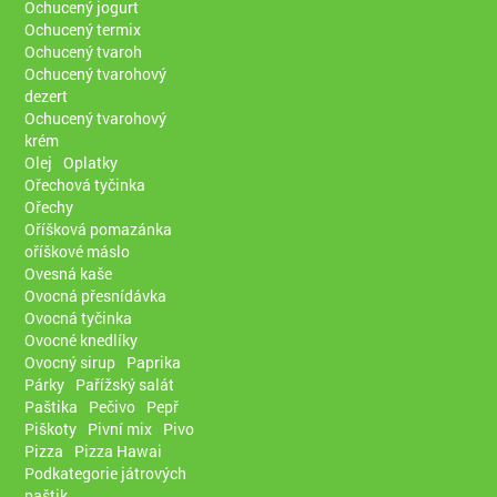
Ochucený jogurt
Ochucený termix
Ochucený tvaroh
Ochucený tvarohový
dezert
Ochucený tvarohový
krém
Olej
Oplatky
Ořechová tyčinka
Ořechy
Oříšková pomazánka
oříškové máslo
Ovesná kaše
Ovocná přesnídávka
Ovocná tyčinka
Ovocné knedlíky
Ovocný sirup
Paprika
Párky
Pařížský salát
Paštika
Pečivo
Pepř
Piškoty
Pivní mix
Pivo
Pizza
Pizza Hawai
Podkategorie játrových
paštik