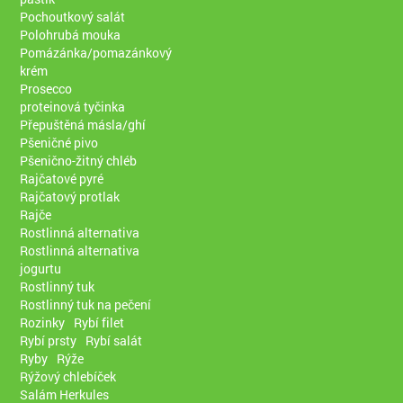
Pochoutkový salát
Polohrubá mouka
Pomázánka/pomazánkový
krém
Prosecco
proteinová tyčinka
Přepuštěná másla/ghí
Pšeničné pivo
Pšenično-žitný chléb
Rajčatové pyré
Rajčatový protlak
Rajče
Rostlinná alternativa
Rostlinná alternativa
jogurtu
Rostlinný tuk
Rostlinný tuk na pečení
Rozinky
Rybí filet
Rybí prsty
Rybí salát
Ryby
Rýže
Rýžový chlebíček
Salám Herkules