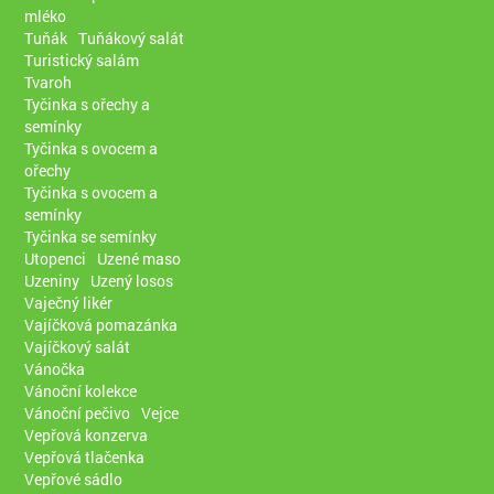
mléko
Tuňák
Tuňákový salát
Turistický salám
Tvaroh
Tyčinka s ořechy a
semínky
Tyčinka s ovocem a
ořechy
Tyčinka s ovocem a
semínky
Tyčinka se semínky
Utopenci
Uzené maso
Uzeniny
Uzený losos
Vaječný likér
Vajíčková pomazánka
Vajíčkový salát
Vánočka
Vánoční kolekce
Vánoční pečivo
Vejce
Vepřová konzerva
Vepřová tlačenka
Vepřové sádlo